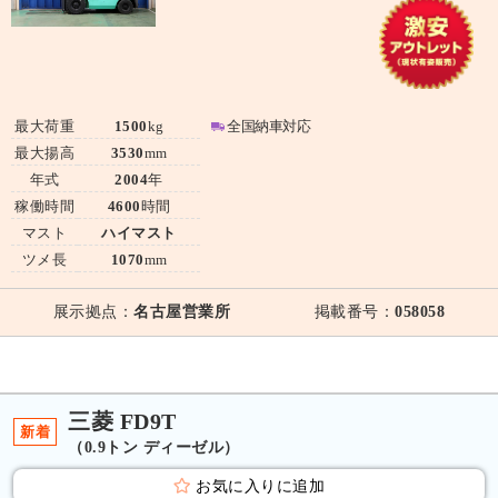
最大荷重
1500
kg
全国納車対応
最大揚高
3530
mm
年式
2004
年
稼働時間
4600
時間
マスト
ハイマスト
ツメ長
1070
mm
展示拠点：
名古屋営業所
掲載番号：
058058
三菱 FD9T
新着
（0.9トン ディーゼル）
お気に入りに追加