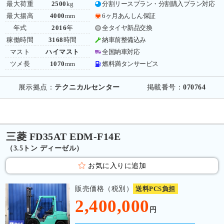
最大荷重
2500
kg
分割リースプラン・分割購入プラン対応
最大揚高
4000
mm
6ヶ月あんしん保証
年式
2016
年
全タイヤ新品交換
稼働時間
3168
時間
納車前整備込み
マスト
ハイマスト
全国納車対応
ツメ長
1070
mm
燃料満タンサービス
展示拠点：
テクニカルセンター
掲載番号：
070764
三菱 FD35AT EDM-F14E
（3.5トン ディーゼル）
お気に入りに追加
販売価格（税別）
送料PCS負担
2,400,000
円