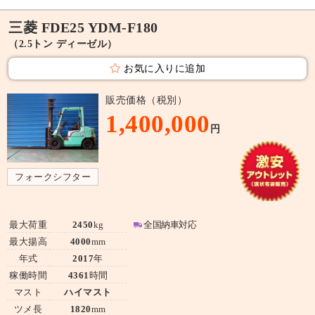
三菱 FDE25 YDM-F180
（2.5トン ディーゼル）
お気に入りに追加
販売価格（税別）
1,400,000
円
フォークシフター
最大荷重
2450
kg
全国納車対応
最大揚高
4000
mm
年式
2017
年
稼働時間
4361
時間
マスト
ハイマスト
ツメ長
1820
mm