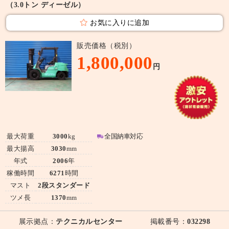
（3.0トン ディーゼル）
お気に入りに追加
販売価格（税別）
1,800,000
円
最大荷重
3000
kg
全国納車対応
最大揚高
3030
mm
年式
2006
年
稼働時間
6271
時間
マスト
2段スタンダード
ツメ長
1370
mm
展示拠点：
テクニカルセンター
掲載番号：
032298