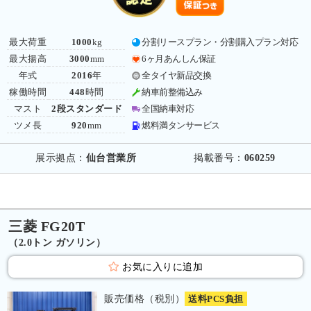
最大荷重
1000
kg
分割リースプラン・分割購入プラン対応
最大揚高
3000
mm
6ヶ月あんしん保証
年式
2016
年
全タイヤ新品交換
稼働時間
448
時間
納車前整備込み
マスト
2段スタンダード
全国納車対応
ツメ長
920
mm
燃料満タンサービス
展示拠点：
仙台営業所
掲載番号：
060259
三菱 FG20T
（2.0トン ガソリン）
お気に入りに追加
販売価格（税別）
送料PCS負担