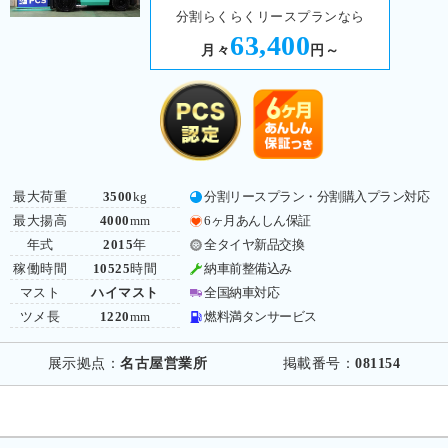
分割らくらくリースプランなら
63,400
月々
円～
最大荷重
3500
kg
分割リースプラン・分割購入プラン対応
最大揚高
4000
mm
6ヶ月あんしん保証
年式
2015
年
全タイヤ新品交換
稼働時間
10525
時間
納車前整備込み
マスト
ハイマスト
全国納車対応
ツメ長
1220
mm
燃料満タンサービス
展示拠点：
名古屋営業所
掲載番号：
081154