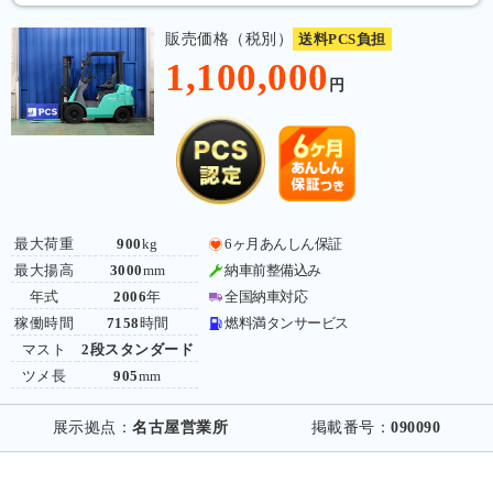
販売価格（税別）
送料PCS負担
1,100,000
円
最大荷重
900
kg
6ヶ月あんしん保証
最大揚高
3000
mm
納車前整備込み
年式
2006
年
全国納車対応
稼働時間
7158
時間
燃料満タンサービス
マスト
2段スタンダード
ツメ長
905
mm
展示拠点：
名古屋営業所
掲載番号：
090090