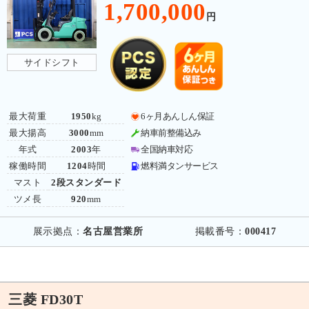
1,700,000
円
サイドシフト
最大荷重
1950
kg
6ヶ月あんしん保証
最大揚高
3000
mm
納車前整備込み
年式
2003
年
全国納車対応
稼働時間
1204
時間
燃料満タンサービス
マスト
2段スタンダード
ツメ長
920
mm
展示拠点：
名古屋営業所
掲載番号：
000417
三菱 FD30T