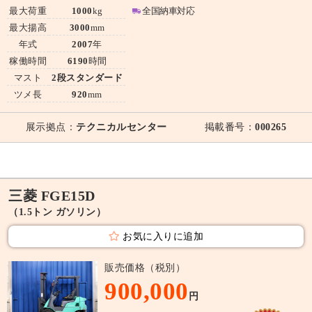
最大荷重
1000
kg
全国納車対応
最大揚高
3000
mm
年式
2007
年
稼働時間
6190
時間
マスト
2段スタンダード
ツメ長
920
mm
展示拠点：
テクニカルセンター
掲載番号：
000265
三菱 FGE15D
（1.5トン ガソリン）
お気に入りに追加
販売価格（税別）
900,000
円