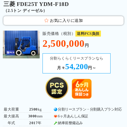
三菱 FDE25T YDM-F18D
（2.5トン ディーゼル）
お気に入りに追加
販売価格（税別）
送料PCS負担
2,500,000
円
分割らくらくリースプランなら
54,200
月々
円～
最大荷重
2500
kg
分割リースプラン・分割購入プラン対応
最大揚高
3000
mm
6ヶ月あんしん保証
年式
2017
年
納車前整備込み