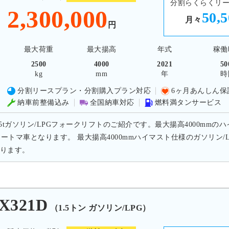
分割らくらくリ
2,300,000
50,
月々
円
最大荷重
最大揚高
年式
稼働
2500
4000
2021
50
kg
mm
年
時
分割リースプラン・分割購入プラン対応
6ヶ月あんしん保
納車前整備込み
全国納車対応
燃料満タンサービス
.5tガソリン/LPGフォークリフトのご紹介です。最大揚高4000mmのハ
のオートマ車となります。 最大揚高4000mmハイマスト仕様のガソリン
ります。
X321D
（1.5トン ガソリン/LPG）