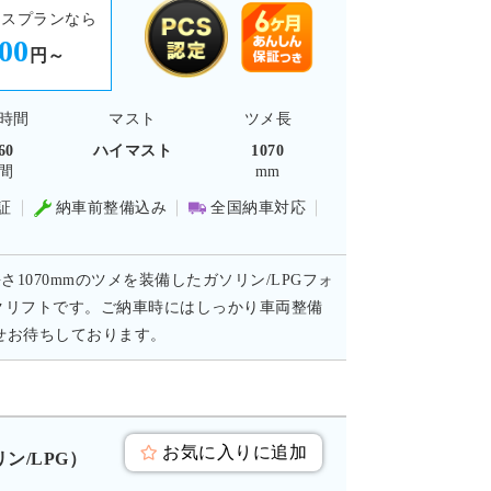
ースプランなら
000
円～
時間
マスト
ツメ長
60
ハイマスト
1070
間
mm
証
納車前整備込み
全国納車対応
1070mmのツメを装備したガソリン/LPGフォ
ォークリフトです。ご納車時にはしっかり車両整備
せお待ちしております。
お気に入りに追加
リン/LPG）