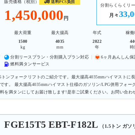
販売価格（税別）
送料PCS負担
分割らくらくリ
1,450,000
33,
月々
円
最大荷重
最大揚高
年式
稼働
1500
4035
2022
44
kg
mm
年
時
分割リースプラン・分割購入プラン対応
6ヶ月あんしん保
燃料満タンサービス
.5トンフォークリフトのご紹介です。最大揚高4035mmハイマストに長さ
です。 最大揚高4035mmハイマスト仕様のガソリン/LPG併用フ
料を満タンにしてお届け致します!是非ご試乗ください。お問い合わ
E15T5 EBT-F182L
（1.5トン ガソ