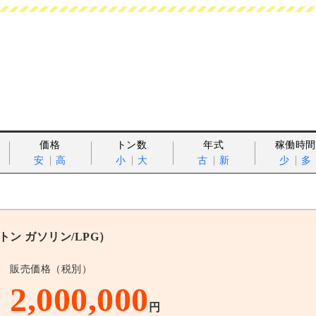
価格
トン数
年式
稼働時間
安
高
小
大
古
新
少
多
0トン ガソリン/LPG）
販売価格（税別）
2,000,000
円