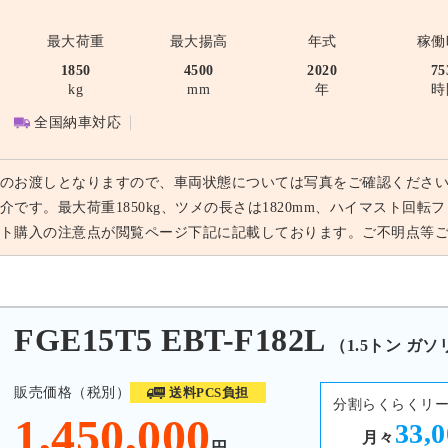
最大荷重
最大揚高
年式
稼働
1850
4500
2020
75
kg
mm
年
時
全国納車対応
のお渡しとなりますので、車両状態については写真をご確認ください。ト
介です。最大荷重1850kg、ツメの長さは1820mm、ハイマスト回
ト購入の注意点が閲覧ページ下記に記載しております。ご不明点等
E15T5 EBT-F182L
（1.5トン ガソ
販売価格（税別）
送料PCS負担
分割らくらくリ
1,450,000
33,
月々
円