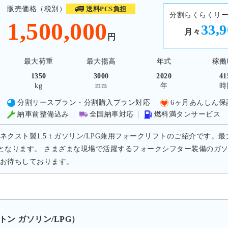
販売価格（税別）
送料PCS負担
分割らくらくリ
1,500,000
33,
月々
円
最大荷重
最大揚高
年式
稼働
1350
3000
2020
41
kg
mm
年
時
分割リースプラン・分割購入プラン対応
6ヶ月あんしん保
納車前整備込み
全国納車対応
燃料満タンサービス
ネクスト製1.5ｔガソリン/LPG兼用フォークリフトのご紹介です。最大揚
mmとなります。 さまざまな現場で活躍するフォークシフター装備のガソ
お待ちしております。
0トン ガソリン/LPG）