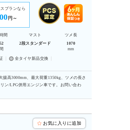
ースプランなら
900
円～
時間
マスト
ツメ長
52
2段スタンダード
1070
間
mm
証
全タイヤ新品交換
高3000mm、最大荷重1350kg、ツメの長さ
リン/LPG併用エンジン車です。お問い合わ
お気に入りに追加