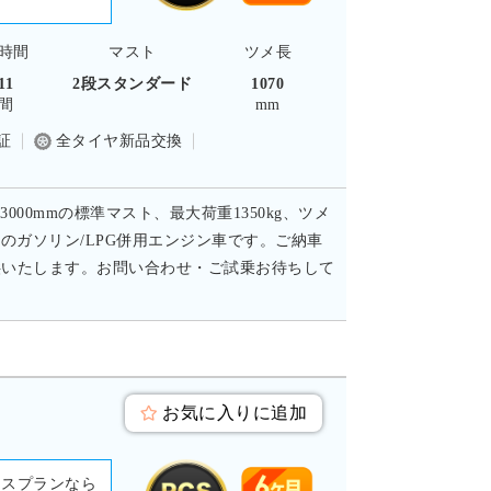
時間
マスト
ツメ長
11
2段スタンダード
1070
間
mm
証
全タイヤ新品交換
000mmの標準マスト、最大荷重1350kg、ツメ
きのガソリン/LPG併用エンジン車です。ご納車
供いたします。お問い合わせ・ご試乗お待ちして
お気に入りに追加
ースプランなら