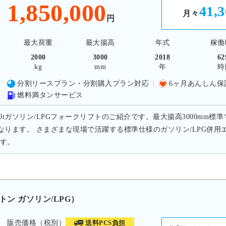
1,850,000
41,
月々
円
最大荷重
最大揚高
年式
稼働
2000
3000
2018
62
kg
mm
年
時
分割リースプラン・分割購入プラン対応
6ヶ月あんしん保
燃料満タンサービス
.0tガソリン/LPGフォークリフトのご紹介です。最大揚高3000mm標準
mとなります。 さまざまな現場で活躍する標準仕様のガソリン/LPG
す。
5トン ガソリン/LPG）
販売価格（税別）
送料PCS負担