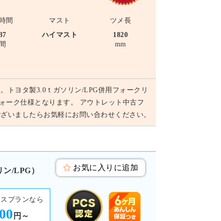
時間
マスト
ツメ長
37
ハイマスト
1820
間
mm
ヨタ製3.0ｔガソリン/LPG併用フォークリ
転フォーク仕様となります。 アウトレット中古フ
ございましたらお気軽にお問い合わせください。
お気に入りに追加
リン/LPG）
ースプランなら
000
円～