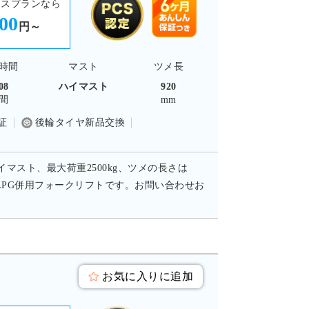
ースプランなら
500
円～
時間
マスト
ツメ長
08
ハイマスト
920
間
mm
証
後輪タイヤ新品交換
イマスト、最大荷重2500kg、ツメの長さは
/LPG併用フォークリフトです。お問い合わせお
お気に入りに追加