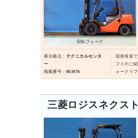
回転フォーク
展示拠点：
テクニカルセンタ
現状有姿で
ー
フトのご紹
掲載番号：
063076
ォークリフ
三菱ロジスネクスト FG