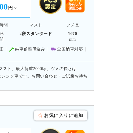
300
円～
時間
マスト
ツメ長
96
2段スタンダード
1070
間
mm
証
納車前整備込み
全国納車対応
マスト、最大荷重2000kg、ツメの長さは
併用エンジン車です。お問い合わせ・ご試乗お待ち
お気に入りに追加