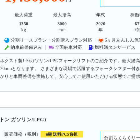
最大荷重
最大揚高
年式
稼働
1350
3000
2020
67
kg
mm
年
時
分割リースプラン・分割購入プラン対応
6ヶ月あんしん保
納車前整備込み
全国納車対応
燃料満タンサービス
ネクスト製1.5tガソリン/LPGフォークリフトのご紹介です。最大揚高3
070mmとなります。 さまざまな現場で活躍するフォークシフター付
かりと車両整備を実施して、安心してご使用いただける状態でご提
0トン ガソリン/LPG）
販売価格（税別）
送料PCS負担
分割らくらくリ