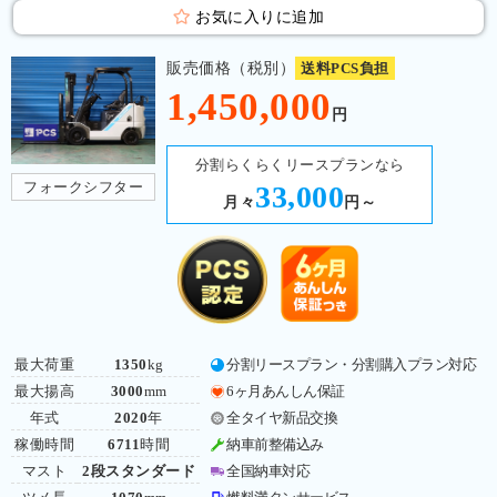
お気に入りに追加
販売価格（税別）
送料PCS負担
1,450,000
円
分割らくらくリースプランなら
フォークシフター
33,000
月々
円～
最大荷重
1350
kg
分割リースプラン・分割購入プラン対応
最大揚高
3000
mm
6ヶ月あんしん保証
年式
2020
年
全タイヤ新品交換
稼働時間
6711
時間
納車前整備込み
マスト
2段スタンダード
全国納車対応