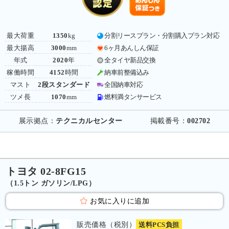
最大荷重
1350
kg
分割リースプラン・分割購入プラン対応
最大揚高
3000
mm
6ヶ月あんしん保証
年式
2020
年
全タイヤ新品交換
稼働時間
4152
時間
納車前整備込み
マスト
2段スタンダード
全国納車対応
ツメ長
1070
mm
燃料満タンサービス
展示拠点：
テクニカルセンター
掲載番号：
002702
トヨタ 02-8FG15
（1.5トン ガソリン/LPG）
お気に入りに追加
販売価格（税別）
送料PCS負担