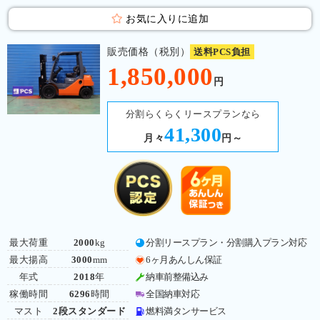
お気に入りに追加
販売価格（税別）
送料PCS負担
1,850,000
円
分割らくらくリースプランなら
41,300
月々
円～
最大荷重
2000
kg
分割リースプラン・分割購入プラン対応
最大揚高
3000
mm
6ヶ月あんしん保証
年式
2018
年
納車前整備込み
稼働時間
6296
時間
全国納車対応
マスト
2段スタンダード
燃料満タンサービス