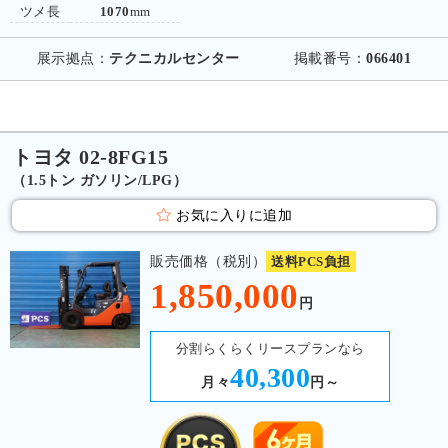
ツメ長
1070
mm
展示拠点：
テクニカルセンター
掲載番号：
066401
トヨタ 02-8FG15
（1.5トン ガソリン/LPG）
お気に入りに追加
販売価格（税別）
送料PCS負担
1,850,000
円
分割らくらくリースプランなら
40,300
月々
円～