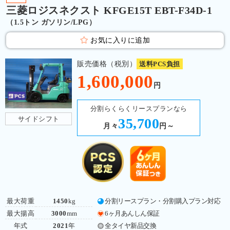
三菱ロジスネクスト KFGE15T EBT-F34D-1
（1.5トン ガソリン/LPG）
お気に入りに追加
販売価格（税別）
送料PCS負担
1,600,000
円
分割らくらくリースプランなら
サイドシフト
35,700
月々
円～
最大荷重
1450
kg
分割リースプラン・分割購入プラン対応
最大揚高
3000
mm
6ヶ月あんしん保証
年式
2021
年
全タイヤ新品交換