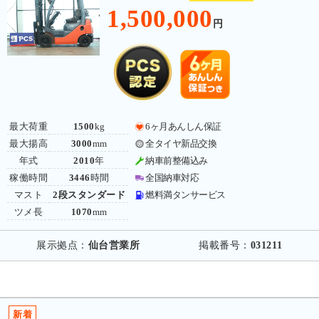
1,500,000
円
最大荷重
1500
kg
6ヶ月あんしん保証
最大揚高
3000
mm
全タイヤ新品交換
年式
2010
年
納車前整備込み
稼働時間
3446
時間
全国納車対応
マスト
2段スタンダード
燃料満タンサービス
ツメ長
1070
mm
展示拠点：
仙台営業所
掲載番号：
031211
新着