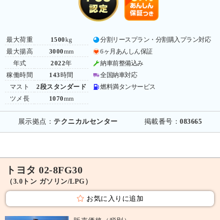
最大荷重
1500
kg
分割リースプラン・分割購入プラン対応
最大揚高
3000
mm
6ヶ月あんしん保証
年式
2022
年
納車前整備込み
稼働時間
143
時間
全国納車対応
マスト
2段スタンダード
燃料満タンサービス
ツメ長
1070
mm
展示拠点：
テクニカルセンター
掲載番号：
083665
トヨタ 02-8FG30
（3.0トン ガソリン/LPG）
お気に入りに追加