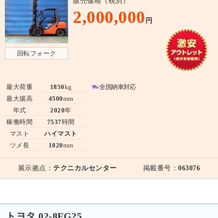
販売価格（税別）
2,000,000
円
回転フォーク
最大荷重
1850
kg
全国納車対応
最大揚高
4500
mm
年式
2020
年
稼働時間
7537
時間
マスト
ハイマスト
ツメ長
1820
mm
展示拠点：
テクニカルセンター
掲載番号：
063076
トヨタ 02-8FG25