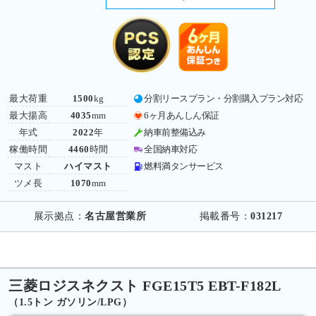
最大荷重
1500
kg
分割リースプラン・分割購入プラン対応
最大揚高
4035
mm
6ヶ月あんしん保証
年式
2022
年
納車前整備込み
稼働時間
4460
時間
全国納車対応
マスト
ハイマスト
燃料満タンサービス
ツメ長
1070
mm
展示拠点：
名古屋営業所
掲載番号：
031217
三菱ロジスネクスト FGE15T5 EBT-F182L
（1.5トン ガソリン/LPG）