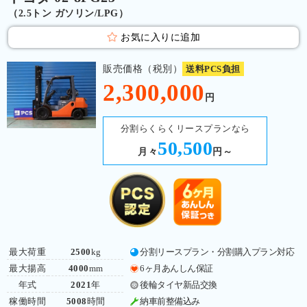
（2.5トン ガソリン/LPG）
お気に入りに追加
販売価格（税別）
送料PCS負担
2,300,000
円
分割らくらくリースプランなら
50,500
月々
円～
最大荷重
2500
kg
分割リースプラン・分割購入プラン対応
最大揚高
4000
mm
6ヶ月あんしん保証
年式
2021
年
後輪タイヤ新品交換
稼働時間
5008
時間
納車前整備込み