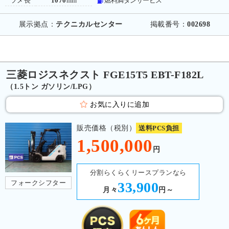
ツメ長
1070
mm
燃料満タンサービス
展示拠点：
テクニカルセンター
掲載番号：
002698
三菱ロジスネクスト FGE15T5 EBT-F182L
（1.5トン ガソリン/LPG）
お気に入りに追加
販売価格（税別）
送料PCS負担
1,500,000
円
分割らくらくリースプランなら
フォークシフター
33,900
月々
円～