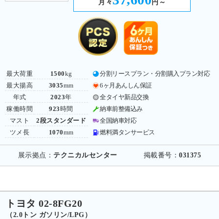
月々
円～
最大荷重
1500
kg
分割リースプラン・分割購入プラン対応
最大揚高
3035
mm
6ヶ月あんしん保証
年式
2023
年
全タイヤ新品交換
稼働時間
923
時間
納車前整備込み
マスト
2段スタンダード
全国納車対応
ツメ長
1070
mm
燃料満タンサービス
展示拠点：
テクニカルセンター
掲載番号：
031375
トヨタ 02-8FG20
（2.0トン ガソリン/LPG）