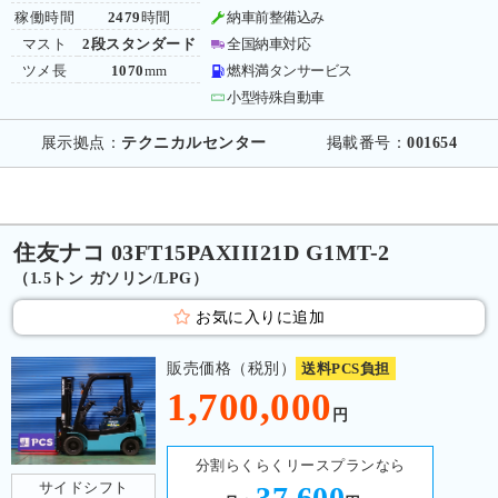
稼働時間
2479
時間
納車前整備込み
マスト
2段スタンダード
全国納車対応
ツメ長
1070
mm
燃料満タンサービス
小型特殊自動車
展示拠点：
テクニカルセンター
掲載番号：
001654
住友ナコ 03FT15PAXIII21D G1MT-2
（1.5トン ガソリン/LPG）
お気に入りに追加
販売価格（税別）
送料PCS負担
1,700,000
円
分割らくらくリースプランなら
サイドシフト
37,600