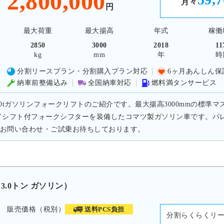
2,800,000
月々
円
最大荷重
最大揚高
年式
稼働
2850
3000
2018
11
kg
mm
年
時
分割リースプラン・分割購入プラン対応
6ヶ月あんしん保
納車前整備込み
全国納車対応
燃料満タンサービス
.0tガソリンフォークリフトのご紹介です。最大揚高3000mmの標準マ
ドシフト付フォークシフターを装備したコマツ製ガソリン車です。パ
お問い合わせ・ご試乗お待ちしております。
3.0トン ガソリン）
販売価格（税別）
送料PCS負担
分割らくらくリ