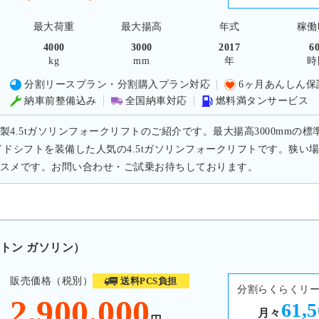
最大荷重
最大揚高
年式
稼働
4000
3000
2017
6
kg
mm
年
時
分割リースプラン・分割購入プラン対応
6ヶ月あんしん保
納車前整備込み
全国納車対応
燃料満タンサービス
製4.5tガソリンフォークリフトのご紹介です。最大揚高3000mmの標
イドシフトを装備した人気の4.5tガソリンフォークリフトです。狭
スメです。お問い合わせ・ご試乗お待ちしております。
0トン ガソリン）
販売価格（税別）
送料PCS負担
分割らくらくリ
2,900,000
61,
月々