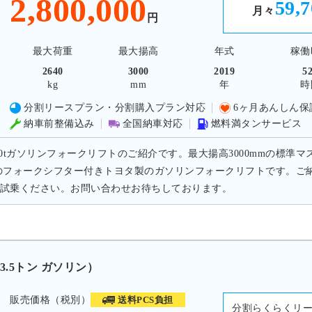
2,800,000
59,
月々
円
最大荷重
最大揚高
年式
稼働
2640
3000
2019
5
kg
mm
年
時
分割リースプラン・分割購入プラン対応
6ヶ月あんしん保
納車前整備込み
全国納車対応
燃料満タンサービス
.0tガソリンフォークリフトのご紹介です。最大揚高3000mmの標準マ
のフォークシフター付きトヨタ製のガソリンフォークリフトです。ご
試乗ください。お問い合わせお待ちしております。
3.5トン ガソリン）
販売価格（税別）
送料PCS負担
分割らくらくリ