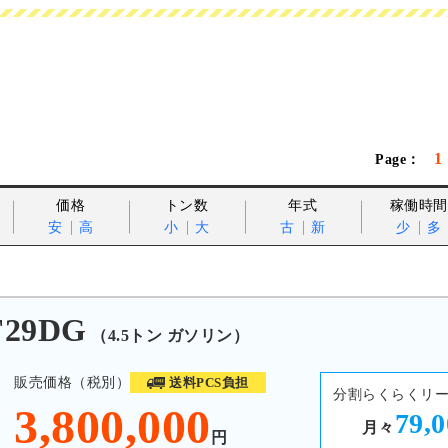
1
価格
トン数
年式
稼働時間
安
高
小
大
古
新
少
多
F29DG
（4.5トン ガソリン）
販売価格（税別）
送料PCS負担
分割らくらくリ
3,800,000
79,
月々
円