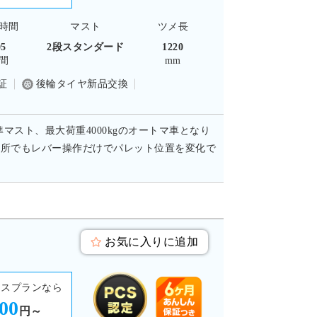
時間
マスト
ツメ長
05
2段スタンダード
1220
間
mm
証
後輪タイヤ新品交換
準マスト、最大荷重4000kgのオートマ車となり
い場所でもレバー操作だけでパレット位置を変化で
お気に入りに追加
ースプランなら
500
円～