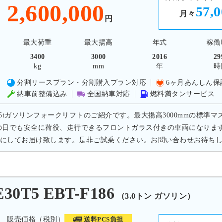
2,600,000
57,
月々
円
最大荷重
最大揚高
年式
稼働
3400
3000
2016
29
kg
mm
年
時
分割リースプラン・分割購入プラン対応
6ヶ月あんしん保
納車前整備込み
全国納車対応
燃料満タンサービス
.5tガソリンフォークリフトのご紹介です。最大揚高3000mmの標準マ
の日でも安全に荷役、走行できるフロントガラス付きの車両になりま
にしてお届け致します。是非ご試乗ください。お問い合わせお待ち
T5 EBT-F186
（3.0トン ガソリン）
販売価格（税別）
送料PCS負担