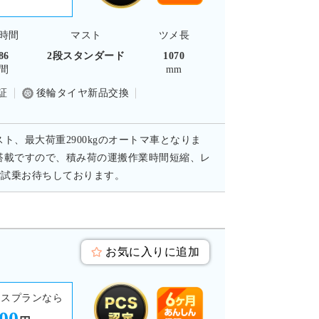
時間
マスト
ツメ長
86
2段スタンダード
1070
間
mm
証
後輪タイヤ新品交換
スト、最大荷重2900kgのオートマ車となりま
搭載ですので、積み荷の運搬作業時間短縮、レ
ご試乗お待ちしております。
お気に入りに追加
ースプランなら
700