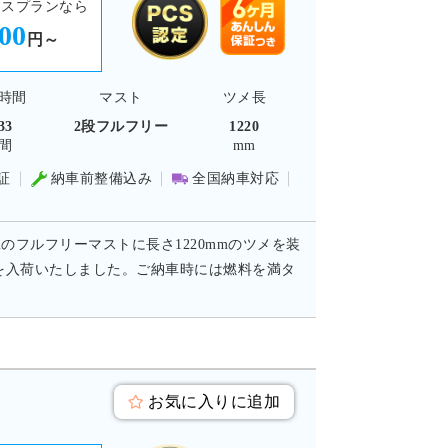
ースプランなら
000
円～
時間
マスト
ツメ長
33
2段フルフリー
1220
間
mm
証
納車前整備込み
全国納車対応
mのフルフリーマストに長さ1220mmのツメを装
トを入荷いたしました。ご納車時には燃料を満タ
お気に入りに追加