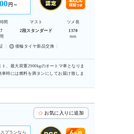
700
円～
時間
マスト
ツメ長
27
2段スタンダード
1370
間
mm
証
後輪タイヤ新品交換
スト、最大荷重2900kgのオートマ車となりま
納車時には燃料を満タンにしてお届け致しま
お気に入りに追加
ースプランなら