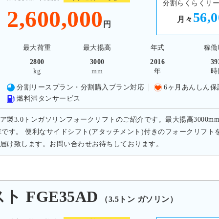
分割らくらくリ
2,600,000
56,
月々
円
最大荷重
最大揚高
年式
稼働
2800
3000
2016
39
kg
mm
年
時
分割リースプラン・分割購入プラン対応
6ヶ月あんしん保
燃料満タンサービス
ア製3.0トンガソリンフォークリフトのご紹介です。最大揚高3000m
車です。 便利なサイドシフト(アタッチメント)付きのフォークリフ
届け致します。お問い合わせお待ちしております。
 FGE35AD
（3.5トン ガソリン）