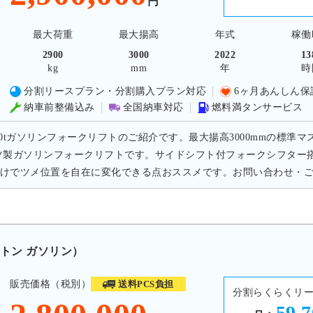
円
最大荷重
最大揚高
年式
稼働
2900
3000
2022
13
kg
mm
年
時
分割リースプラン・分割購入プラン対応
6ヶ月あんしん保
納車前整備込み
全国納車対応
燃料満タンサービス
.0tガソリンフォークリフトのご紹介です。最大揚高3000mmの標準マ
ツ製ガソリンフォークリフトです。サイドシフト付フォークシフター
けでツメ位置を自在に変化できる点おススメです。お問い合わせ・
0トン ガソリン）
販売価格（税別）
送料PCS負担
分割らくらくリ
59,