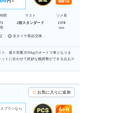
円～
時間
マスト
ツメ長
71
2段スタンダード
1370
間
mm
証
全タイヤ新品交換
スト、最大荷重2850kgのオートマ車となりま
レットに合わせて絶妙な幅調整ができる点おス
お気に入りに追加
ースプランなら