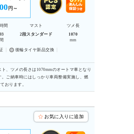
000
円～
時間
マスト
ツメ長
93
2段スタンダード
1070
間
mm
証
後輪タイヤ新品交換
スト、ツメの長さは1070mmのオートマ車となり
す。ご納車時にはしっかり車両整備実施し、燃
しております。
お気に入りに追加