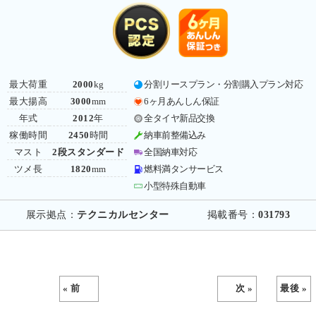
最大荷重
2000
kg
分割リースプラン・分割購入プラン対応
最大揚高
3000
mm
6ヶ月あんしん保証
年式
2012
年
全タイヤ新品交換
稼働時間
2450
時間
納車前整備込み
マスト
2段スタンダード
全国納車対応
ツメ長
1820
mm
燃料満タンサービス
小型特殊自動車
展示拠点：
テクニカルセンター
掲載番号：
031793
« 前
次 »
最後 »