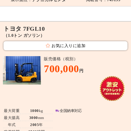
トヨタ 7FGL10
（1.0トン ガソリン）
お気に入りに追加
販売価格（税別）
700,000
円
最大荷重
1000
kg
全国納車対応
最大揚高
3000
mm
年式
2005
年