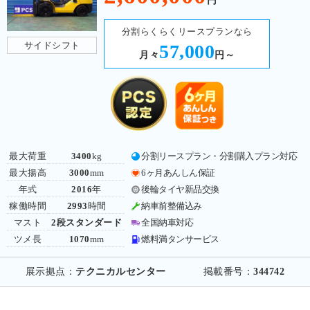
円
分割らくらくリースプランなら
サイドシフト
57,000
月々
円～
最大荷重
3400
kg
分割リースプラン・分割購入プラン対応
最大揚高
3000
mm
6ヶ月あんしん保証
年式
2016
年
後輪タイヤ新品交換
稼働時間
2993
時間
納車前整備込み
マスト
2段スタンダード
全国納車対応
ツメ長
1070
mm
燃料満タンサービス
展示拠点：
テクニカルセンター
掲載番号：
344742