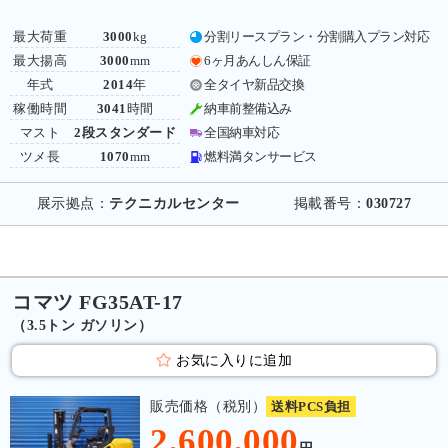
最大荷重
3000
kg
分割リースプラン・分割購入プラン対応
最大揚高
3000
mm
6ヶ月あんしん保証
年式
2014
年
全タイヤ新品交換
稼働時間
3041
時間
納車前整備込み
マスト
2段スタンダード
全国納車対応
ツメ長
1070
mm
燃料満タンサービス
展示拠点：
テクニカルセンター
掲載番号：
030727
コマツ FG35AT-17
（3.5トン ガソリン）
お気に入りに追加
販売価格（税別）
送料PCS負担
2,600,000