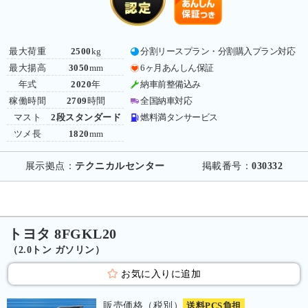
最大荷重
2500
kg
分割リースプラン・分割購入プラン対応
最大揚高
3050
mm
6ヶ月あんしん保証
年式
2020
年
納車前整備込み
稼働時間
2709
時間
全国納車対応
マスト
2段スタンダード
燃料満タンサービス
ツメ長
1820
mm
展示拠点：
テクニカルセンター
掲載番号：
030332
トヨタ 8FGKL20
（2.0トン ガソリン）
お気に入りに追加
販売価格（税別）
送料PCS負担