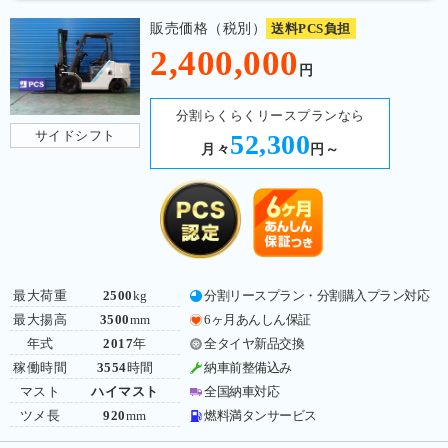
販売価格（税別）
送料PCS負担
2,400,000
円
分割らくらくリースプランなら
サイドシフト
52,300
月々
円～
最大荷重
2500
kg
分割リースプラン・分割購入プラン対応
最大揚高
3500
mm
6ヶ月あんしん保証
年式
2017
年
全タイヤ新品交換
稼働時間
3554
時間
納車前整備込み
マスト
ハイマスト
全国納車対応
ツメ長
920
mm
燃料満タンサービス