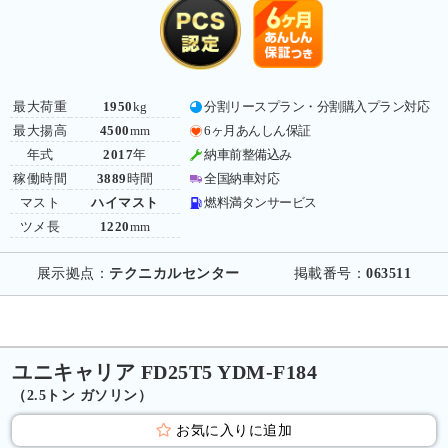
最大荷重
1950
kg
分割リースプラン・分割購入プラン対応
最大揚高
4500
mm
6ヶ月あんしん保証
年式
2017
年
納車前整備込み
稼働時間
3889
時間
全国納車対応
マスト
ハイマスト
燃料満タンサービス
ツメ長
1220
mm
展示拠点：
テクニカルセンター
掲載番号：
063511
ユニキャリア FD25T5 YDM-F184
（2.5トン ガソリン）
お気に入りに追加