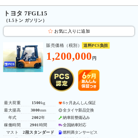
トヨタ 7FGL15
（1.5トン ガソリン）
お気に入りに追加
販売価格（税別）
送料PCS負担
1,200,000
円
最大荷重
1500
kg
6ヶ月あんしん保証
最大揚高
3000
mm
全タイヤ新品交換
年式
2002
年
納車前整備込み
稼働時間
2901
時間
全国納車対応
マスト
2段スタンダード
燃料満タンサービス