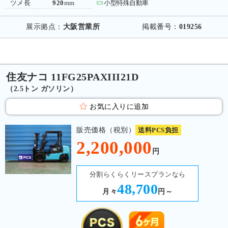
ツメ長
920
mm
小型特殊自動車
展示拠点：
大阪営業所
掲載番号：
019256
住友ナコ 11FG25PAXIII21D
（2.5トン ガソリン）
お気に入りに追加
販売価格（税別）
送料PCS負担
2,200,000
円
分割らくらくリースプランなら
48,700
月々
円～