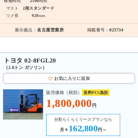
稼働時間
2500
時間
マスト
2段スタンダード
ツメ長
920
mm
展示拠点：
名古屋営業所
掲載番号：
023734
トヨタ 02-8FGL20
（2.0トン ガソリン）
お気に入りに追加
販売価格（税別）
送料PCS負担
1,800,000
円
分割らくらくリースプランなら
162,800
月々
円～