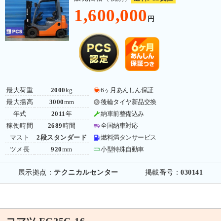
1,600,000
円
最大荷重
2000
kg
6ヶ月あんしん保証
最大揚高
3000
mm
後輪タイヤ新品交換
年式
2011
年
納車前整備込み
稼働時間
2689
時間
全国納車対応
マスト
2段スタンダード
燃料満タンサービス
ツメ長
920
mm
小型特殊自動車
展示拠点：
テクニカルセンター
掲載番号：
030141
コマツ FG25C-16