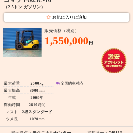
（2.5トン ガソリン）
お気に入りに追加
販売価格（税別）
1,550,000
円
最大荷重
2500
kg
全国納車対応
最大揚高
3000
mm
年式
2009
年
稼働時間
2610
時間
マスト
2段スタンダード
ツメ長
1070
mm
展示拠点：
テクニカルセンター
掲載番号：
749153