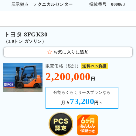
展示拠点：
テクニカルセンター
掲載番号：
000863
トヨタ 8FGK30
（3.0トン ガソリン）
お気に入りに追加
販売価格（税別）
送料PCS負担
2,200,000
円
分割らくらくリースプランなら
73,200
月々
円～