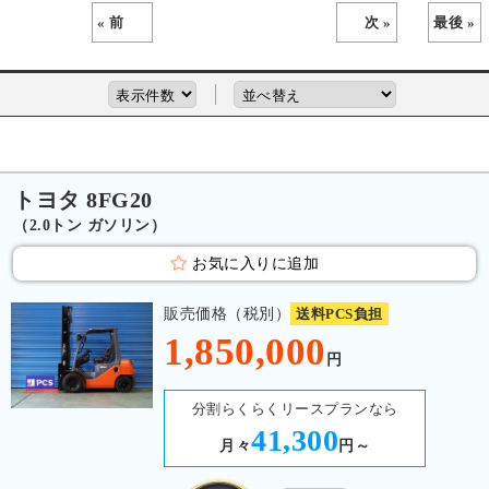
« 前
次 »
最後 »
トヨタ 8FG20
（2.0トン ガソリン）
お気に入りに追加
販売価格（税別）
送料PCS負担
1,850,000
円
分割らくらくリースプランなら
41,300
月々
円～