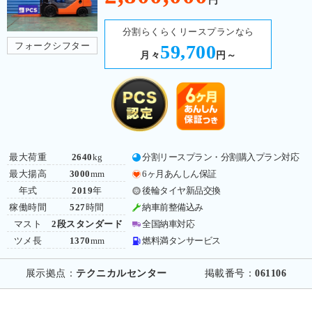
円
分割らくらくリースプランなら
フォークシフター
59,700
月々
円～
最大荷重
2640
kg
分割リースプラン・分割購入プラン対応
最大揚高
3000
mm
6ヶ月あんしん保証
年式
2019
年
後輪タイヤ新品交換
稼働時間
527
時間
納車前整備込み
マスト
2段スタンダード
全国納車対応
ツメ長
1370
mm
燃料満タンサービス
展示拠点：
テクニカルセンター
掲載番号：
061106