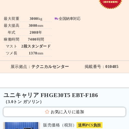
最大荷重
3000
kg
全国納車対応
最大揚高
3000
mm
年式
2008
年
稼働時間
7400
時間
マスト
2段スタンダード
ツメ長
1370
mm
展示拠点：
テクニカルセンター
掲載番号：
010485
ユニキャリア FHGE30T5 EBT-F186
（3.0トン ガソリン）
お気に入りに追加
販売価格（税別）
送料PCS負担