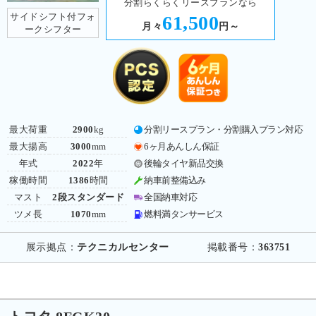
分割らくらくリースプランなら
サイドシフト付フォ
61,500
月々
円～
ークシフター
最大荷重
2900
kg
分割リースプラン・分割購入プラン対応
最大揚高
3000
mm
6ヶ月あんしん保証
年式
2022
年
後輪タイヤ新品交換
稼働時間
1386
時間
納車前整備込み
マスト
2段スタンダード
全国納車対応
ツメ長
1070
mm
燃料満タンサービス
展示拠点：
テクニカルセンター
掲載番号：
363751