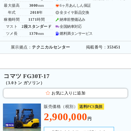
最大揚高
3000
mm
6ヶ月あんしん保証
年式
2018
年
全タイヤ新品交換
稼働時間
1171
時間
納車前整備込み
マスト
2段スタンダード
全国納車対応
ツメ長
1370
mm
燃料満タンサービス
展示拠点：
テクニカルセンター
掲載番号：
353451
コマツ FG30T-17
（3.0トン ガソリン）
お気に入りに追加
販売価格（税別）
送料PCS負担
2,900,000
円