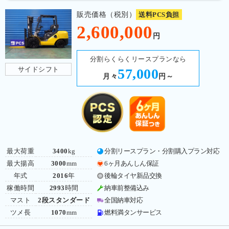
販売価格（税別）
送料PCS負担
2,600,000
円
分割らくらくリースプランなら
サイドシフト
57,000
月々
円～
最大荷重
3400
kg
分割リースプラン・分割購入プラン対応
最大揚高
3000
mm
6ヶ月あんしん保証
年式
2016
年
後輪タイヤ新品交換
稼働時間
2993
時間
納車前整備込み
マスト
2段スタンダード
全国納車対応
ツメ長
1070
mm
燃料満タンサービス