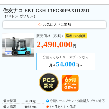
住友ナコ EBT-G3H 13FG30PAXIII25D
（3.0トン ガソリン）
お気に入りに追加
販売価格（税別）
送料PCS負担
2,490,000
円
分割らくらくリースプランなら
54,000
月々
円～
最大荷重
3000
kg
分割リースプラン・分割購入プラン対応
最大揚高
4055
mm
6ヶ月あんしん保証