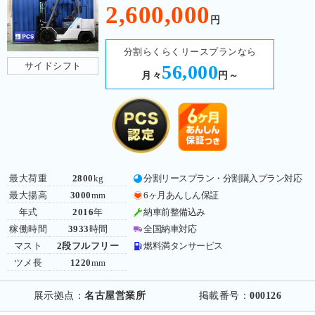
2,600,000
円
分割らくらくリースプランなら
サイドシフト
56,000
月々
円～
最大荷重
2800
kg
分割リースプラン・分割購入プラン対応
最大揚高
3000
mm
6ヶ月あんしん保証
年式
2016
年
納車前整備込み
稼働時間
3933
時間
全国納車対応
マスト
2段フルフリー
燃料満タンサービス
ツメ長
1220
mm
展示拠点：
名古屋営業所
掲載番号：
000126