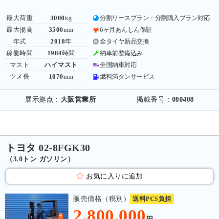
最大荷重
3000
kg
分割リースプラン・分割購入プラン対応
最大揚高
3500
mm
6ヶ月あんしん保証
年式
2018
年
全タイヤ新品交換
稼働時間
1984
時間
納車前整備込み
マスト
ハイマスト
全国納車対応
ツメ長
1070
mm
燃料満タンサービス
展示拠点：
大阪営業所
掲載番号：
080408
トヨタ 02-8FGK30
（3.0トン ガソリン）
お気に入りに追加
販売価格（税別）
送料PCS負担
2,800,000