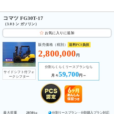
コマツ FG30T-17
（3.0トン ガソリン）
お気に入りに追加
販売価格（税別）
送料PCS負担
2,800,000
円
分割らくらくリースプランなら
サイドシフト付フォ
59,700
月々
円～
ークシフター
最大荷重
2850
kg
分割リースプラン・分割購入プラン対応