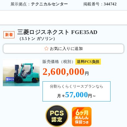
展示拠点：
テクニカルセンター
掲載番号：
344742
三菱ロジスネクスト FGE35AD
新着
（3.5トン ガソリン）
お気に入りに追加
販売価格（税別）
送料PCS負担
2,600,000
円
分割らくらくリースプランなら
57,000
月々
円～