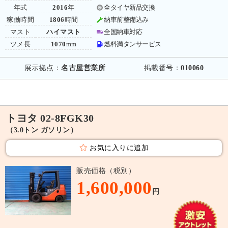
年式
2016
年
全タイヤ新品交換
稼働時間
1806
時間
納車前整備込み
マスト
ハイマスト
全国納車対応
ツメ長
1070
mm
燃料満タンサービス
展示拠点：
名古屋営業所
掲載番号：
010060
トヨタ 02-8FGK30
（3.0トン ガソリン）
お気に入りに追加
販売価格（税別）
1,600,000
円