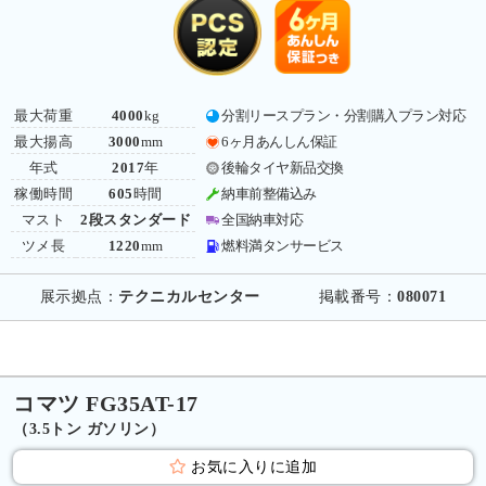
最大荷重
4000
kg
分割リースプラン・分割購入プラン対応
最大揚高
3000
mm
6ヶ月あんしん保証
年式
2017
年
後輪タイヤ新品交換
稼働時間
605
時間
納車前整備込み
マスト
2段スタンダード
全国納車対応
ツメ長
1220
mm
燃料満タンサービス
展示拠点：
テクニカルセンター
掲載番号：
080071
コマツ FG35AT-17
（3.5トン ガソリン）
お気に入りに追加