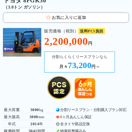
トヨタ 8FGK30
（3.0トン ガソリン）
お気に入りに追加
販売価格（税別）
送料PCS負担
2,200,000
円
分割らくらくリースプランなら
73,200
月々
円～
最大荷重
3000
kg
分割リースプラン・分割購入プラン対応
最大揚高
3000
mm
6ヶ月あんしん保証
年式
2014
年
全タイヤ新品交換
稼働時間
3041
時間
納車前整備込み