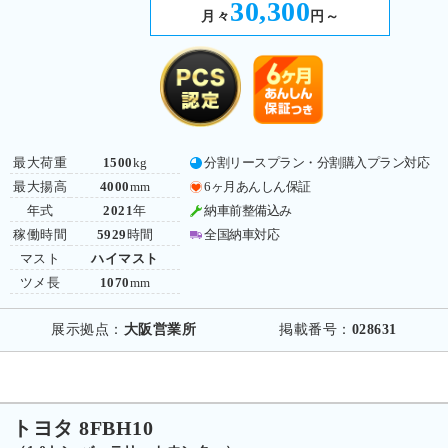
30,300
月々
円～
最大荷重
1500
kg
分割リースプラン・分割購入プラン対応
最大揚高
4000
mm
6ヶ月あんしん保証
年式
2021
年
納車前整備込み
稼働時間
5929
時間
全国納車対応
マスト
ハイマスト
ツメ長
1070
mm
展示拠点：
大阪営業所
掲載番号：
028631
トヨタ 8FBH10