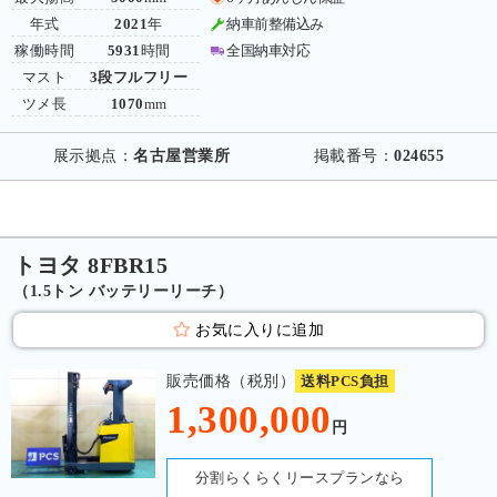
年式
2021
年
納車前整備込み
稼働時間
5931
時間
全国納車対応
マスト
3段フルフリー
ツメ長
1070
mm
展示拠点：
名古屋営業所
掲載番号：
024655
トヨタ 8FBR15
（1.5トン バッテリーリーチ）
お気に入りに追加
販売価格（税別）
送料PCS負担
1,300,000
円
分割らくらくリースプランなら