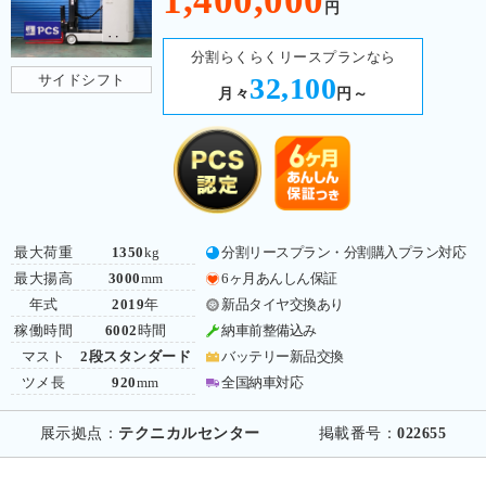
1,400,000
円
分割らくらくリースプランなら
サイドシフト
32,100
月々
円～
最大荷重
1350
kg
分割リースプラン・分割購入プラン対応
最大揚高
3000
mm
6ヶ月あんしん保証
年式
2019
年
新品タイヤ交換あり
稼働時間
6002
時間
納車前整備込み
マスト
2段スタンダード
バッテリー新品交換
ツメ長
920
mm
全国納車対応
展示拠点：
テクニカルセンター
掲載番号：
022655