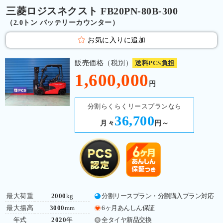
三菱ロジスネクスト FB20PN-80B-300
（2.0トン バッテリーカウンター）
お気に入りに追加
販売価格（税別）
送料PCS負担
1,600,000
円
分割らくらくリースプランなら
36,700
月々
円～
最大荷重
2000
kg
分割リースプラン・分割購入プラン対応
最大揚高
3000
mm
6ヶ月あんしん保証
年式
2020
年
全タイヤ新品交換