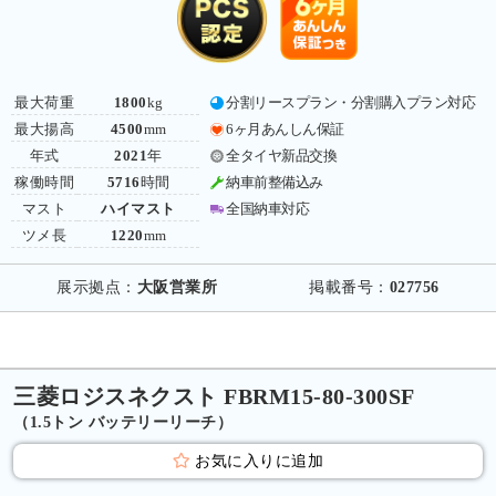
最大荷重
1800
kg
分割リースプラン・分割購入プラン対応
最大揚高
4500
mm
6ヶ月あんしん保証
年式
2021
年
全タイヤ新品交換
稼働時間
5716
時間
納車前整備込み
マスト
ハイマスト
全国納車対応
ツメ長
1220
mm
展示拠点：
大阪営業所
掲載番号：
027756
三菱ロジスネクスト FBRM15-80-300SF
（1.5トン バッテリーリーチ）
お気に入りに追加