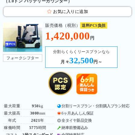
（1.0トン バッテリーカウンター）
お気に入りに追加
販売価格（税別）
送料PCS負担
1,420,000
円
分割らくらくリースプランなら
フォークシフター
32,500
月々
円～
最大荷重
950
kg
分割リースプラン・分割購入プラン対応
最大揚高
3000
mm
6ヶ月あんしん保証
年式
2021
年
全タイヤ新品交換
稼働時間
5775
時間
納車前整備込み
マスト
2段スタンダード
全国納車対応