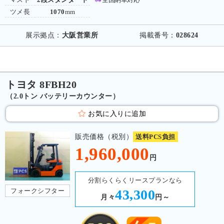
ツメ長
1070
mm
展示拠点：
大阪営業所
掲載番号：
028624
トヨタ 8FBH20
（2.0トン バッテリーカウンター）
お気に入りに追加
販売価格（税別）
送料PCS負担
1,960,000
円
分割らくらくリースプランなら
フォークシフター
43,300
月々
円～