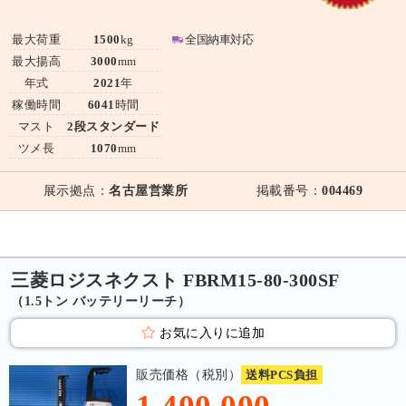
最大荷重
1500
kg
全国納車対応
最大揚高
3000
mm
年式
2021
年
稼働時間
6041
時間
マスト
2段スタンダード
ツメ長
1070
mm
展示拠点：
名古屋営業所
掲載番号：
004469
三菱ロジスネクスト FBRM15-80-300SF
（1.5トン バッテリーリーチ）
お気に入りに追加
販売価格（税別）
送料PCS負担