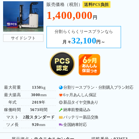
販売価格（税別）
送料PCS負担
1,400,000
円
分割らくらくリースプランなら
サイドシフト
32,100
月々
円～
最大荷重
1350
kg
分割リースプラン・分割購入プラン対応
最大揚高
3000
mm
6ヶ月あんしん保証
年式
2019
年
新品タイヤ交換あり
稼働時間
5673
時間
納車前整備込み
マスト
2段スタンダード
バッテリー新品交換
ツメ長
920
mm
全国納車対応