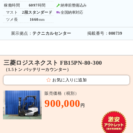
稼働時間
6097
時間
納車前整備込み
マスト
2段スタンダード
全国納車対応
ツメ長
1660
mm
展示拠点：
テクニカルセンター
掲載番号：
000739
三菱ロジスネクスト FB15PN-80-300
（1.5トン バッテリーカウンター）
お気に入りに追加
販売価格（税別）
900,000
円