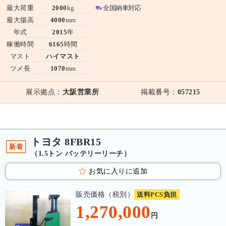
最大荷重
2000
kg
全国納車対応
最大揚高
4000
mm
年式
2015
年
稼働時間
6165
時間
マスト
ハイマスト
ツメ長
1070
mm
展示拠点：
大阪営業所
掲載番号：
057215
トヨタ 8FBR15
新着
（1.5トン バッテリーリーチ）
お気に入りに追加
販売価格（税別）
送料PCS負担
1,270,000
円