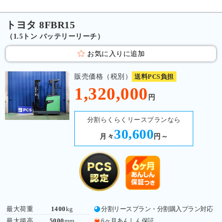
トヨタ 8FBR15
（1.5トン バッテリーリーチ）
お気に入りに追加
販売価格（税別）
送料PCS負担
1,320,000
円
分割らくらくリースプランなら
30,600
月々
円～
最大荷重
1400
kg
分割リースプラン・分割購入プラン対応
最大揚高
5000
mm
6ヶ月あんしん保証