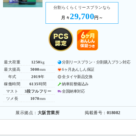
分割らくらくリースプランなら
29,700
月々
円～
最大荷重
1250
kg
分割リースプラン・分割購入プラン対応
最大揚高
5000
mm
6ヶ月あんしん保証
年式
2019
年
全タイヤ新品交換
稼働時間
6135
時間
納車前整備込み
マスト
3段フルフリー
全国納車対応
ツメ長
1070
mm
展示拠点：
大阪営業所
掲載番号：
018082