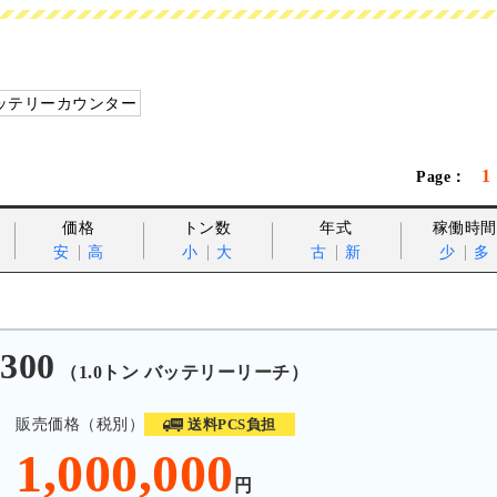
ッテリーカウンター
1
価格
トン数
年式
稼働時間
安
高
小
大
古
新
少
多
300
（1.0トン バッテリーリーチ）
販売価格（税別）
送料PCS負担
1,000,000
円