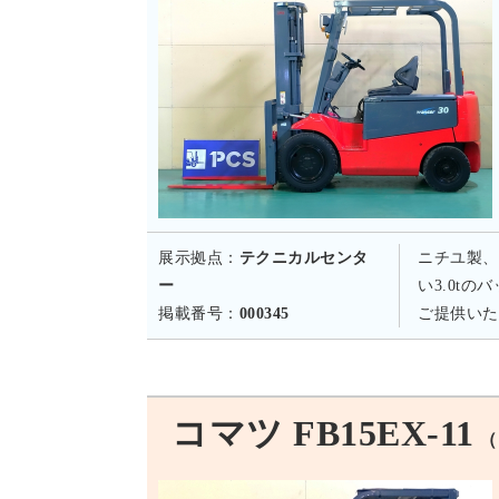
展示拠点：
テクニカルセンタ
ニチユ製、
ー
い3.0t
掲載番号：
000345
ご提供いた
コマツ FB15EX-11
（