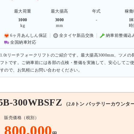
最大荷重
最大揚高
年式
稼働
1000
3000
-
10
kg
mm
時
6ヶ月あんしん保証
全タイヤ新品交換
納車前整備込
全国納車対応
1.0tリーチフォークリフトのご紹介です。最大揚高3000mm、ツメの
フトです。ご納車前には各部の点検・整備を実施して、安心してご
すので、お気軽にお問い合わせください。
B-300WBSFZ
（2.0トン バッテリーカウンタ
販売価格（税別）
800,000
円