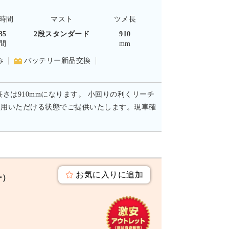
時間
マスト
ツメ長
35
2段スタンダード
910
間
mm
み
バッテリー新品交換
長さは910mmになります。 小回りの利くリーチ
使用いただける状態でご提供いたします。現車確
お気に入りに追加
ー）