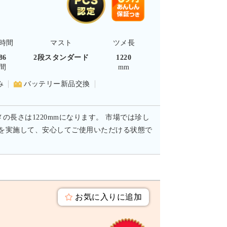
時間
マスト
ツメ長
86
2段スタンダード
1220
間
mm
み
バッテリー新品交換
メの長さは1220mmになります。 市場では珍し
備を実施して、安心してご使用いただける状態で
。
お気に入りに追加