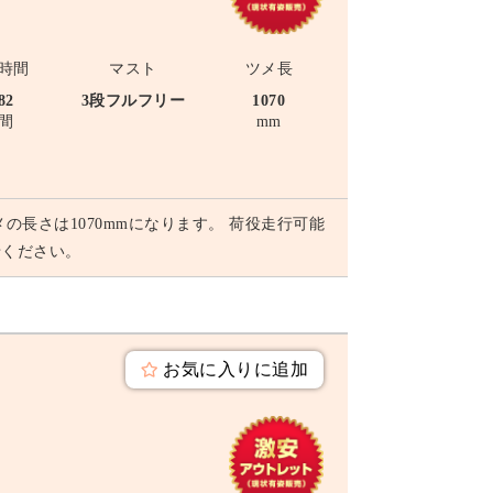
時間
マスト
ツメ長
82
3段フルフリー
1070
間
mm
メの長さは1070mmになります。 荷役走行可能
せください。
お気に入りに追加