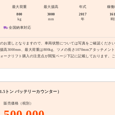
最大荷重
最大揚高
年式
稼働
800
3000
2017
16
kg
mm
年
時
全国納車対応
のお渡しとなりますので、車両状態については写真をご確認ください。
揚高3000mm、最大荷重は800kg、ツメの長さ1070mmアタッチ
ォークリフト購入の注意点が閲覧ページ下記に記載しております。
1.5トン バッテリーカウンター）
販売価格（税別）
500,000