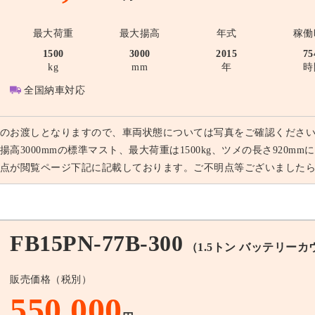
最大荷重
最大揚高
年式
稼働
1500
3000
2015
75
kg
mm
年
時
全国納車対応
のお渡しとなりますので、車両状態については写真をご確認ください。
揚高3000mmの標準マスト、最大荷重は1500kg、ツメの長さ920
点が閲覧ページ下記に記載しております。ご不明点等ございました
15PN-77B-300
（1.5トン バッテリー
販売価格（税別）
550,000