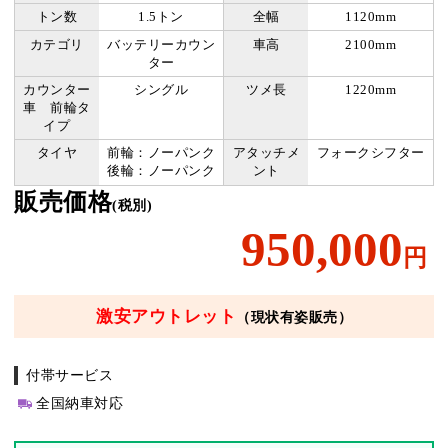
トン数
1.5トン
全幅
1120mm
カテゴリ
バッテリーカウン
車高
2100mm
ター
カウンター
シングル
ツメ長
1220mm
車 前輪タ
イプ
タイヤ
前輪：ノーパンク
アタッチメ
フォークシフター
後輪：ノーパンク
ント
販売価格
(税別)
950,000
円
激安アウトレット
（現状有姿販売）
付帯サービス
全国納車対応