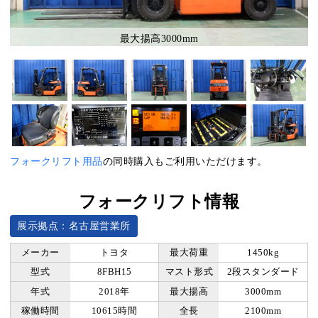
最大揚高3000mm
フォークリフト用品
の同時購入もご利用いただけます。
フォークリフト情報
展示拠点：名古屋営業所
メーカー
トヨタ
最大荷重
1450kg
型式
8FBH15
マスト形式
2段スタンダード
年式
2018年
最大揚高
3000mm
稼働時間
10615時間
全長
2100mm