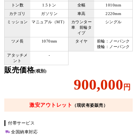
トン数
1.5トン
全幅
1010mm
カテゴリ
ガソリン
車高
2220mm
ミッション
マニュアル（MT）
カウンター
シングル
車 前輪タ
イプ
ツメ長
1070mm
タイヤ
前輪：ノーパンク
後輪：ノーパンク
アタッチメ
-
ント
販売価格
(税別)
900,000
円
激安アウトレット
（現状有姿販売）
付帯サービス
全国納車対応