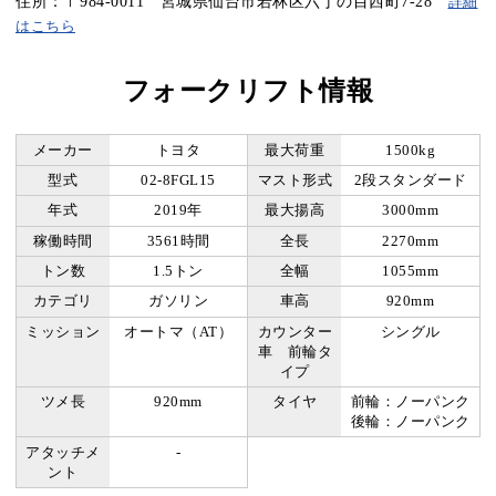
住所：〒984-0011 宮城県仙台市若林区六丁の目西町7-28
詳細
はこちら
フォークリフト情報
メーカー
トヨタ
最大荷重
1500kg
型式
02-8FGL15
マスト形式
2段スタンダード
年式
2019年
最大揚高
3000mm
稼働時間
3561時間
全長
2270mm
トン数
1.5トン
全幅
1055mm
カテゴリ
ガソリン
車高
920mm
ミッション
オートマ（AT）
カウンター
シングル
車 前輪タ
イプ
ツメ長
920mm
タイヤ
前輪：ノーパンク
後輪：ノーパンク
アタッチメ
-
ント