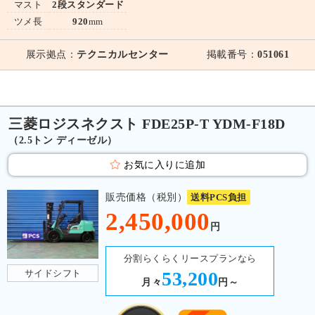
マスト
2段スタンダード
ツメ長
920
mm
展示拠点：
テクニカルセンター
掲載番号：
051061
三菱ロジスネクスト FDE25P-T YDM-F18D
（2.5トン ディーゼル）
お気に入りに追加
販売価格（税別）
送料PCS負担
2,450,000
円
分割らくらくリースプランなら
サイドシフト
53,200
月々
円～