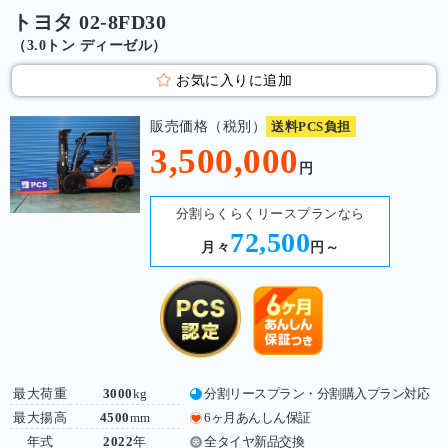
トヨタ 02-8FD30
（3.0トン ディーゼル）
お気に入りに追加
販売価格（税別）
送料PCS負担
3,500,000
円
分割らくらくリースプランなら
72,500
月々
円～
最大荷重
3000
kg
分割リースプラン・分割購入プラン対応
最大揚高
4500
mm
6ヶ月あんしん保証
年式
2022
年
全タイヤ新品交換