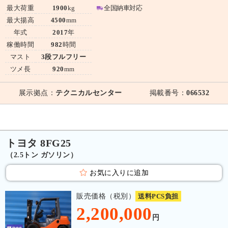
最大荷重
1900
kg
全国納車対応
最大揚高
4500
mm
年式
2017
年
稼働時間
982
時間
マスト
3段フルフリー
ツメ長
920
mm
展示拠点：
テクニカルセンター
掲載番号：
066532
トヨタ 8FG25
（2.5トン ガソリン）
お気に入りに追加
販売価格（税別）
送料PCS負担
2,200,000
円