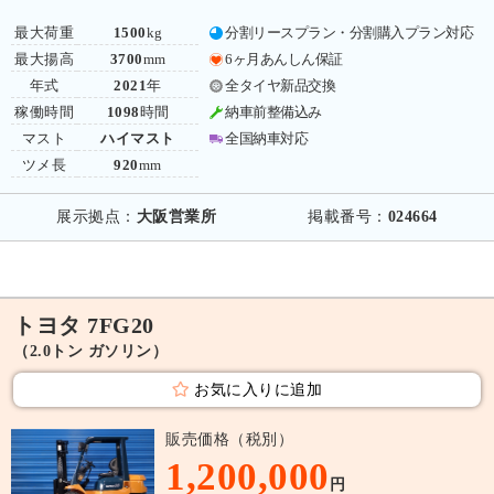
最大荷重
1500
kg
分割リースプラン・分割購入プラン対応
最大揚高
3700
mm
6ヶ月あんしん保証
年式
2021
年
全タイヤ新品交換
稼働時間
1098
時間
納車前整備込み
マスト
ハイマスト
全国納車対応
ツメ長
920
mm
展示拠点：
大阪営業所
掲載番号：
024664
トヨタ 7FG20
（2.0トン ガソリン）
お気に入りに追加
販売価格（税別）
1,200,000
円