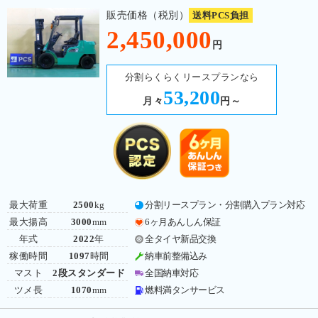
販売価格（税別）
送料PCS負担
2,450,000
円
分割らくらくリースプランなら
53,200
月々
円～
最大荷重
2500
kg
分割リースプラン・分割購入プラン対応
最大揚高
3000
mm
6ヶ月あんしん保証
年式
2022
年
全タイヤ新品交換
稼働時間
1097
時間
納車前整備込み
マスト
2段スタンダード
全国納車対応
ツメ長
1070
mm
燃料満タンサービス