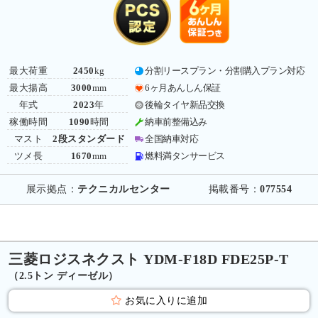
最大荷重
2450
kg
分割リースプラン・分割購入プラン対応
最大揚高
3000
mm
6ヶ月あんしん保証
年式
2023
年
後輪タイヤ新品交換
稼働時間
1090
時間
納車前整備込み
マスト
2段スタンダード
全国納車対応
ツメ長
1670
mm
燃料満タンサービス
展示拠点：
テクニカルセンター
掲載番号：
077554
三菱ロジスネクスト YDM-F18D FDE25P-T
（2.5トン ディーゼル）
お気に入りに追加