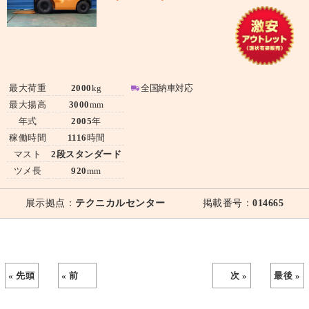
最大荷重
2000
kg
全国納車対応
最大揚高
3000
mm
年式
2005
年
稼働時間
1116
時間
マスト
2段スタンダード
ツメ長
920
mm
展示拠点：
テクニカルセンター
掲載番号：
014665
« 先頭
« 前
次 »
最後 »