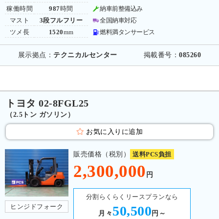
稼働時間
987
時間
納車前整備込み
マスト
3段フルフリー
全国納車対応
ツメ長
1520
mm
燃料満タンサービス
展示拠点：
テクニカルセンター
掲載番号：
085260
トヨタ 02-8FGL25
（2.5トン ガソリン）
お気に入りに追加
販売価格（税別）
送料PCS負担
2,300,000
円
分割らくらくリースプランなら
ヒンジドフォーク
50,500
月々
円～