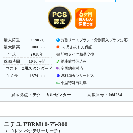
最大荷重
2350
kg
分割リースプラン・分割購入プラン対応
最大揚高
3000
mm
6ヶ月あんしん保証
年式
2018
年
前輪タイヤ新品交換
稼働時間
1016
時間
納車前整備込み
マスト
2段スタンダード
全国納車対応
ツメ長
1370
mm
燃料満タンサービス
小型特殊自動車
展示拠点：
テクニカルセンター
掲載番号：
064284
ニチユ FBRM10-75-300
（1.0トン バッテリーリーチ）