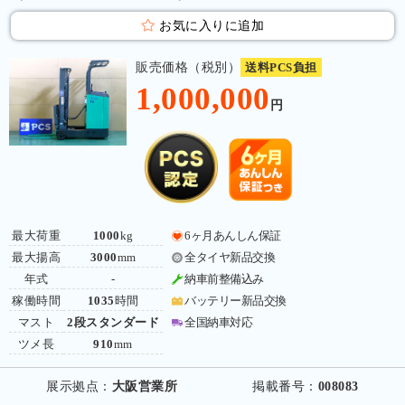
お気に入りに追加
販売価格（税別）
送料PCS負担
1,000,000
円
最大荷重
1000
kg
6ヶ月あんしん保証
最大揚高
3000
mm
全タイヤ新品交換
年式
-
納車前整備込み
稼働時間
1035
時間
バッテリー新品交換
マスト
2段スタンダード
全国納車対応
ツメ長
910
mm
展示拠点：
大阪営業所
掲載番号：
008083