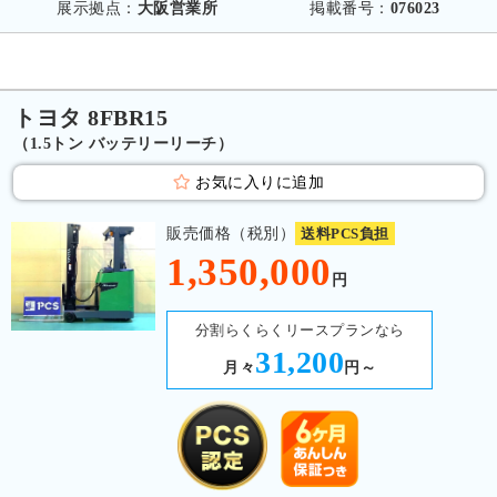
展示拠点：
大阪営業所
掲載番号：
076023
トヨタ 8FBR15
（1.5トン バッテリーリーチ）
お気に入りに追加
販売価格（税別）
送料PCS負担
1,350,000
円
分割らくらくリースプランなら
31,200
月々
円～