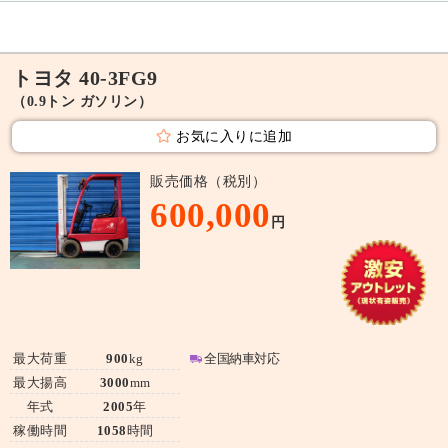
トヨタ 40-3FG9
（0.9トン ガソリン）
お気に入りに追加
販売価格（税別）
600,000
円
最大荷重
900
kg
全国納車対応
最大揚高
3000
mm
年式
2005
年
稼働時間
1058
時間