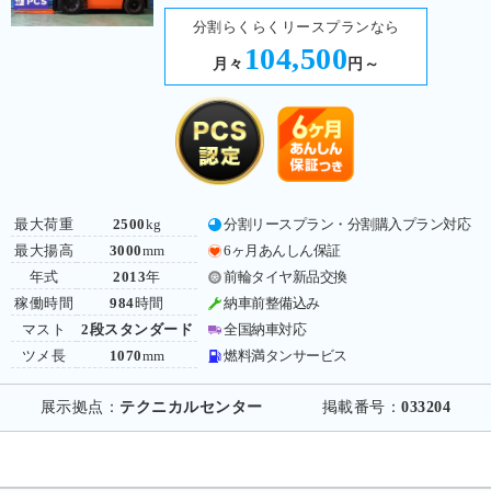
分割らくらくリースプランなら
104,500
月々
円～
最大荷重
2500
kg
分割リースプラン・分割購入プラン対応
最大揚高
3000
mm
6ヶ月あんしん保証
年式
2013
年
前輪タイヤ新品交換
稼働時間
984
時間
納車前整備込み
マスト
2段スタンダード
全国納車対応
ツメ長
1070
mm
燃料満タンサービス
展示拠点：
テクニカルセンター
掲載番号：
033204