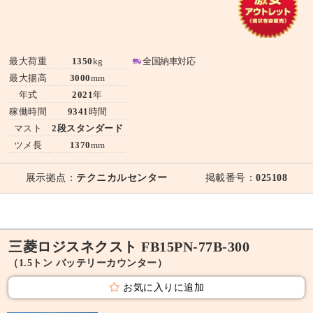
最大荷重
1350
kg
全国納車対応
最大揚高
3000
mm
年式
2021
年
稼働時間
9341
時間
マスト
2段スタンダード
ツメ長
1370
mm
展示拠点：
テクニカルセンター
掲載番号：
025108
三菱ロジスネクスト FB15PN-77B-300
（1.5トン バッテリーカウンター）
お気に入りに追加