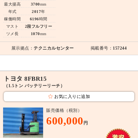
最大揚高
3700
mm
年式
2017
年
稼働時間
6196
時間
マスト
2段フルフリー
ツメ長
1070
mm
展示拠点：
テクニカルセンター
掲載番号：
157244
トヨタ 8FBR15
（1.5トン バッテリーリーチ）
お気に入りに追加
販売価格（税別）
600,000
円