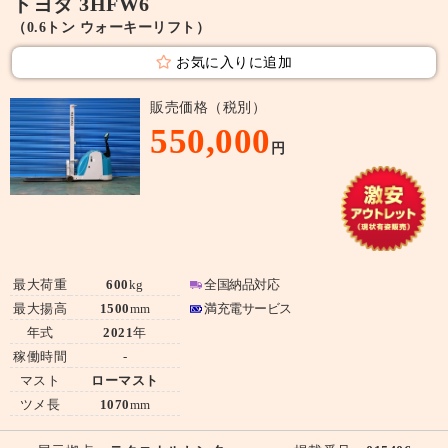
トヨタ 3HFW6
（0.6トン ウォーキーリフト）
お気に入りに追加
販売価格（税別）
550,000
円
最大荷重
600
kg
全国納品対応
最大揚高
1500
mm
満充電サービス
年式
2021
年
稼働時間
-
マスト
ローマスト
ツメ長
1070
mm