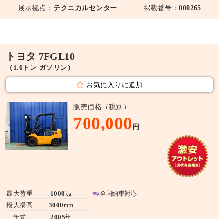
展示拠点：
テクニカルセンター
掲載番号：
000265
トヨタ 7FGL10
（1.0トン ガソリン）
お気に入りに追加
販売価格（税別）
700,000
円
最大荷重
1000
kg
全国納車対応
最大揚高
3000
mm
年式
2005
年