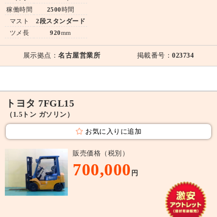
稼働時間
2500
時間
マスト
2段スタンダード
ツメ長
920
mm
展示拠点：
名古屋営業所
掲載番号：
023734
トヨタ 7FGL15
（1.5トン ガソリン）
お気に入りに追加
販売価格（税別）
700,000
円