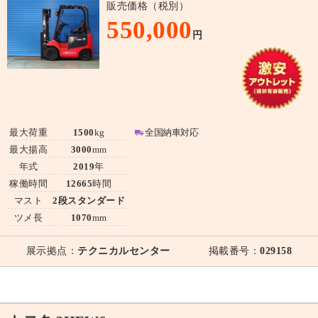
販売価格（税別）
550,000
円
最大荷重
1500
kg
全国納車対応
最大揚高
3000
mm
年式
2019
年
稼働時間
12665
時間
マスト
2段スタンダード
ツメ長
1070
mm
展示拠点：
テクニカルセンター
掲載番号：
029158