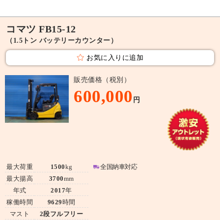
コマツ FB15-12
（1.5トン バッテリーカウンター）
お気に入りに追加
販売価格（税別）
600,000
円
最大荷重
1500
kg
全国納車対応
最大揚高
3700
mm
年式
2017
年
稼働時間
9629
時間
マスト
2段フルフリー