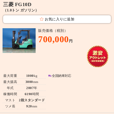
三菱 FG10D
（1.0トン ガソリン）
お気に入りに追加
販売価格（税別）
700,000
円
最大荷重
1000
kg
全国納車対応
最大揚高
3000
mm
年式
2007
年
稼働時間
6190
時間
マスト
2段スタンダード
ツメ長
920
mm