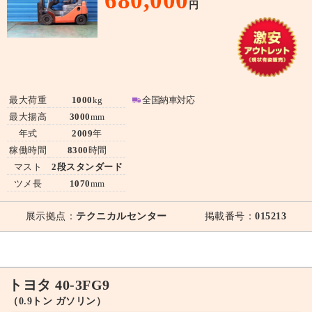
680,000
円
最大荷重
1000
kg
全国納車対応
最大揚高
3000
mm
年式
2009
年
稼働時間
8300
時間
マスト
2段スタンダード
ツメ長
1070
mm
展示拠点：
テクニカルセンター
掲載番号：
015213
トヨタ 40-3FG9
（0.9トン ガソリン）