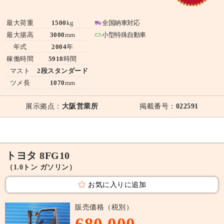
最大荷重
1500
kg
全国納車対応
最大揚高
3000
mm
小型特殊自動車
年式
2004
年
稼働時間
5918
時間
マスト
2段スタンダード
ツメ長
1070
mm
展示拠点：
大阪営業所
掲載番号：
022591
トヨタ 8FG10
（1.0トン ガソリン）
お気に入りに追加
販売価格（税別）