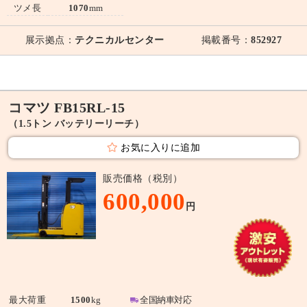
ツメ長
1070
mm
展示拠点：
テクニカルセンター
掲載番号：
852927
コマツ FB15RL-15
（1.5トン バッテリーリーチ）
お気に入りに追加
販売価格（税別）
600,000
円
最大荷重
1500
kg
全国納車対応