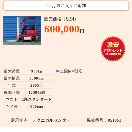
お気に入りに追加
販売価格（税別）
600,000
円
最大荷重
900
kg
全国納車対応
最大揚高
3000
mm
年式
2005
年
稼働時間
1058
時間
マスト
2段スタンダード
ツメ長
920
mm
展示拠点：
テクニカルセンター
掲載番号：
051061