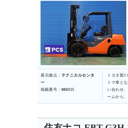
展示拠点：
テクニカルセンタ
トヨタ製3
ー
トマ車とな
掲載番号：
080355
い合わせ、
ームから、
住友ナコ EBT-G3H 1