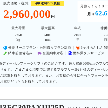
販売価格（税別）
送料PCS負担
分割らくらくリ
2,960,000
62,
月々
円
最大荷重
最大揚高
年式
稼働
2750
5000
2020
75
kg
mm
年
時
分割リースプラン・分割購入プラン対応
6ヶ月あんしん保
納車前整備込み
全国納車対応
燃料満タンサービス
.0tディーゼルフォークリフトのご紹介です。最大揚高5000mmのフル
ります。 さまざまな現場で活躍するフルフリー3段仕様のディーゼ
ご試乗お待ちしております。また、お客様の会社に合ったフォーク
お電話どちらもお待ちしております。
3FG30PAXIII25D