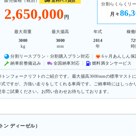
販売価格（税別）
送料PCS負担
分割らくらくリ
2,650,000
86,
月々
円
最大荷重
最大揚高
年式
稼働
3000
3000
2014
72
kg
mm
年
時
分割リースプラン・分割購入プラン対応
6ヶ月あんしん保
納車前整備込み
全国納車対応
燃料満タンサービス
.0トンフォークリフトのご紹介です。最大揚高3000mmの標準マスト
年式ですが、力強い走りをしてくれる車両です。ご納車時にはしっか
是非ご試乗ください。お問い合わせお待ちしております。
0トン ディーゼル）