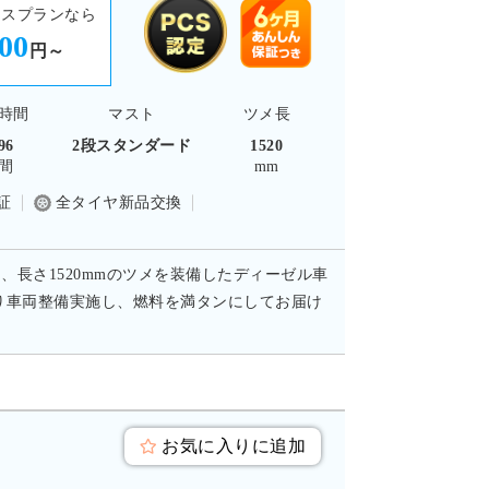
ースプランなら
300
円～
時間
マスト
ツメ長
96
2段スタンダード
1520
間
mm
証
全タイヤ新品交換
に、長さ1520mmのツメを装備したディーゼル車
り車両整備実施し、燃料を満タンにしてお届け
お気に入りに追加