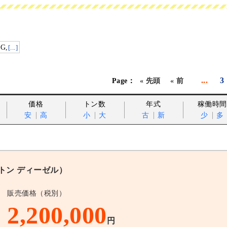
G,
[...]
...
3
« 先頭
« 前
価格
トン数
年式
稼働時間
安
高
小
大
古
新
少
多
0トン ディーゼル）
販売価格（税別）
2,200,000
円