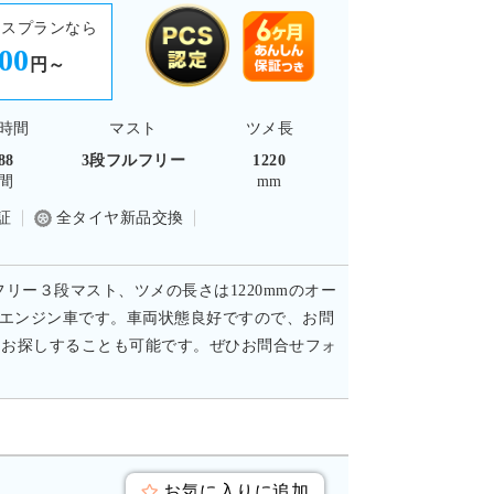
ースプランなら
600
円～
時間
マスト
ツメ長
88
3段フルフリー
1220
間
mm
証
全タイヤ新品交換
フリー３段マスト、ツメの長さは1220mmのオー
ルエンジン車です。車両状態良好ですので、お問
をお探しすることも可能です。ぜひお問合せフォ
お気に入りに追加