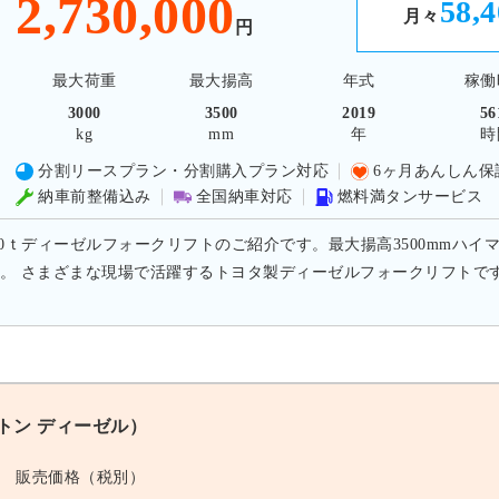
2,730,000
58,
月々
円
最大荷重
最大揚高
年式
稼働
3000
3500
2019
56
kg
mm
年
時
分割リースプラン・分割購入プラン対応
6ヶ月あんしん保
納車前整備込み
全国納車対応
燃料満タンサービス
.0ｔディーゼルフォークリフトのご紹介です。最大揚高3500mmハイマス
。 さまざまな現場で活躍するトヨタ製ディーゼルフォークリフトで
0トン ディーゼル）
販売価格（税別）