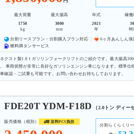
円
最大荷重
最大揚高
年式
稼働
1750
3000
2021
3
kg
mm
年
時
分割リースプラン・分割購入プラン対応
6ヶ月あんしん保
燃料満タンサービス
ネクスト製1.8ｔガソリンフォークリフトのご紹介です。最大揚高3000m
。 車両状態が非常に良好なガソリンエンジン車になります。標準仕
車確認・ご試乗も可能です。お問い合わせお待ちしております。
E20T YDM-F18D
（2.0トン ディー
販売価格（税別）
送料PCS負担
分割らくらくリ
52,