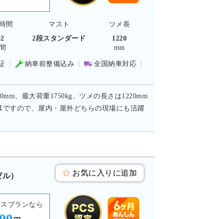
時間
マスト
ツメ長
02
2段スタンダード
1220
間
mm
証
納車前整備込み
全国納車対応
m、最大荷重1750kg、ツメの長さは1220mm
様ですので、屋内・屋外どちらの現場にも活躍
お気に入りに追加
ゼル）
ースプランなら
300