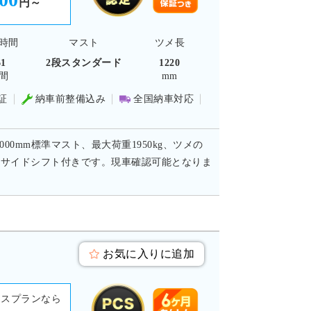
円～
時間
マスト
ツメ長
61
2段スタンダード
1220
間
mm
証
納車前整備込み
全国納車対応
0mm標準マスト、最大荷重1950kg、ツメの
利なサイドシフト付きです。現車確認可能となりま
お気に入りに追加
ースプランなら