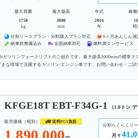
最大荷重
最大揚高
年式
稼働
1750
3000
2016
1
kg
mm
年
時
分割リースプラン・分割購入プラン対応
6ヶ月あんしん保
納車前整備込み
全国納車対応
燃料満タンサービス
.8tガソリンフォークリフトのご紹介です。最大揚高3000mmの標準マ
ざまな現場で活躍するガソリン/エンジン車です。お問い合わせ・ご
GE18T EBT-F34G-1
（1.8トン 
販売価格（税別）
送料PCS負担
分割らくらくリ
1,890,000
41,
月々