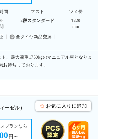
時間
マスト
ツメ長
60
2段スタンダード
1220
間
mm
証
全タイヤ新品交換
スト、最大荷重1750kgのマニュアル車となりま
試乗お待ちしております。
お気に入りに追加
ディーゼル）
ースプランなら
000
円～