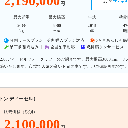
2,190,000
月々
円
最大荷重
最大揚高
年式
稼働
2000
3000
2018
47
kg
mm
年
時
分割リースプラン・分割購入プラン対応
6ヶ月あんしん保
納車前整備込み
全国納車対応
燃料満タンサービス
2.0tディーゼルフォークリフトのご紹介です。最大揚高3000mm、ツ
施いたします。市場で人気の高いトヨタ車です。現車確認可能です
0トン ディーゼル）
販売価格（税別）
2,100,000
円