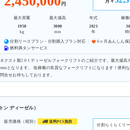
2,450,000
月々
円
最大荷重
最大揚高
年式
稼働
1950
3000
2021
3
kg
mm
年
時
分割リースプラン・分割購入プラン対応
6ヶ月あんしん保
燃料満タンサービス
ネクスト製2.0ｔディーゼルフォークリフトのご紹介です。最大揚高300
20mmとなります。 低稼働の良質なフォークリフトになります！便
問合せお待ちしております。
0トン ディーゼル）
販売価格（税別）
送料PCS負担
分割らくらくリ