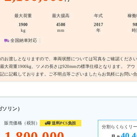
最大荷重
最大揚高
年式
稼働
1900
4500
2017
9
kg
mm
年
時
全国納車対応
のお渡しとなりますので、車両状態については写真をご確認ください
最大荷重1900kg、ツメの長さは920mmの標準仕様となります。 
記に記載しております。ご不明点等ございましたらお気軽にお問い
 ガソリン）
販売価格（税別）
送料PCS負担
分割らくらくリ
1,800,000
40,
月々