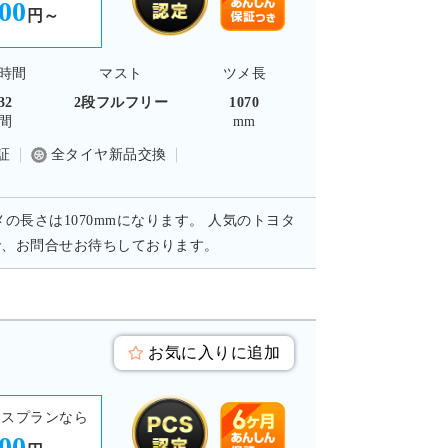
500
円～
時間
マスト
ツメ長
32
2段フルフリー
1070
間
mm
証
全タイヤ新品交換
メの長さは1070mmになります。 人気のトヨタ
で、お問合せお待ちしております。
お気に入りに追加
ースプランなら
500