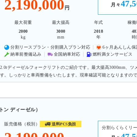
2,190,000
47,
月々
円
最大荷重
最大揚高
年式
稼働
2000
3000
2018
48
kg
mm
年
時
分割リースプラン・分割購入プラン対応
6ヶ月あんしん保
納車前整備込み
全国納車対応
燃料満タンサービス
2.0tディーゼルフォークリフトのご紹介です。最大揚高3000mm、ツ
す。しっかりと車両整備をいたします。現車確認可能となりますの
0トン ディーゼル）
販売価格（税別）
送料PCS負担
分割らくらくリ
47,