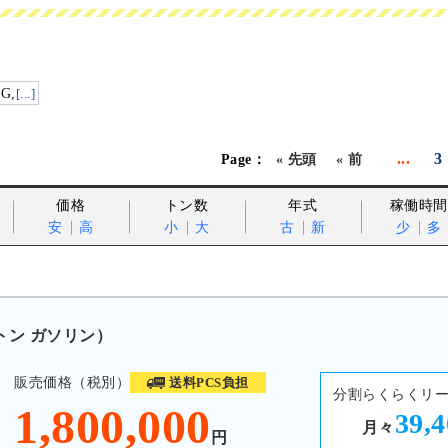
G,
[...]
...
3
« 先頭
« 前
価格
トン数
年式
稼働時間
安
高
小
大
古
新
少
多
8トン ガソリン）
販売価格（税別）
送料PCS負担
分割らくらくリ
1,800,000
39,
月々
円