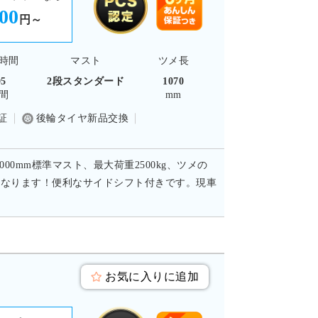
400
円～
時間
マスト
ツメ長
95
2段スタンダード
1070
間
mm
証
後輪タイヤ新品交換
0mm標準マスト、最大荷重2500kg、ツメの
トになります！便利なサイドシフト付きです。現車
お気に入りに追加