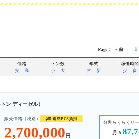
1
« 前
価格
トン数
年式
稼働時間
安
高
小
大
古
新
少
多
.5トン ディーゼル）
販売価格（税別）
送料PCS負担
分割らくらくリ
2,700,000
87,
月々
円