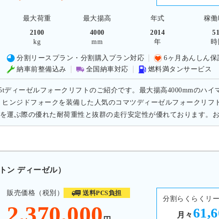
最大荷重
最大揚高
年式
稼働
2100
4000
2014
5
kg
mm
年
時
分割リースプラン・分割購入プラン対応
6ヶ月あんしん保
納車前整備込み
全国納車対応
燃料満タンサービス
.5tディーゼルフォークリフトのご紹介です。最大揚高4000mmのハイ
 ヒンジドフォークを装備した人気のコマツディーゼルフォークリフ
を運ぶ際の優れた耐荷重性と抜群の走行安定性が優れております。
5トン ディーゼル）
販売価格（税別）
送料PCS負担
分割らくらくリ
2,370,000
61,
月々