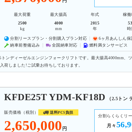
円
最大荷重
最大揚高
年式
稼働
2500
4000
2015
5
kg
mm
年
時
分割リースプラン・分割購入プラン対応
6ヶ月あんしん保
納車前整備込み
全国納車対応
燃料満タンサービス
.5トンディーゼルエンジンフォークリフトです。最大揚高4000mm、ツ
入荷しました!ご試乗お待ちしております。
DE25T YDM-KF18D
（2.5トン
販売価格（税別）
送料PCS負担
分割らくらくリ
2,650,000
56,
月々
円