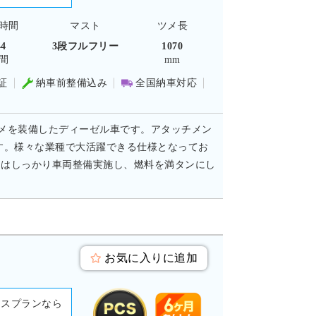
時間
マスト
ツメ長
44
3段フルフリー
1070
間
mm
証
納車前整備込み
全国納車対応
mのツメを装備したディーゼル車です。アタッチメン
す。様々な業種で大活躍できる仕様となってお
にはしっかり車両整備実施し、燃料を満タンにし
お気に入りに追加
ースプランなら