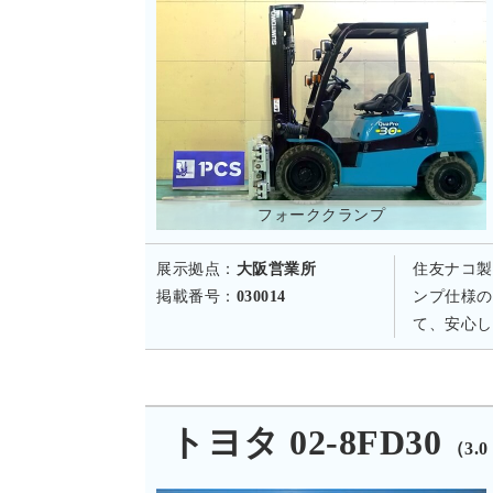
フォーククランプ
展示拠点：
大阪営業所
住友ナコ製
掲載番号：
030014
ンプ仕様の
て、安心し
トヨタ 02-8FD30
（3.