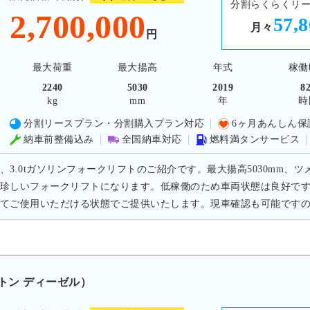
分割らくらくリ
2,700,000
57,
月々
円
最大荷重
最大揚高
年式
稼働
2240
5030
2019
8
kg
mm
年
時
分割リースプラン・分割購入プラン対応
6ヶ月あんしん保
納車前整備込み
全国納車対応
燃料満タンサービス
、3.0tガソリンフォークリフトのご紹介です。最大揚高5030mm、ツ
珍しいフォークリフトになります。低稼働のため車両状態は良好で
てご使用いただける状態でご提供いたします。現車確認も可能です
0トン ディーゼル）