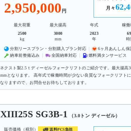
2,950,000
62,
月々
円
最大荷重
最大揚高
年式
稼働
2500
3000
2023
6
kg
mm
年
時
分割リースプラン・分割購入プラン対応
6ヶ月あんしん保
納車前整備込み
全国納車対応
燃料満タンサービス
ネクスト製2.5ｔディーゼルフォークリフトのご紹介です。最大揚高300
70mmとなります。 高年式で稼働時間が少ない良質なフォークリフ
なりますので、お問合せお待ちしております。
II25S SG3B-1
（3.0トン ディーゼル）
販売価格（税別）
送料PCS負担