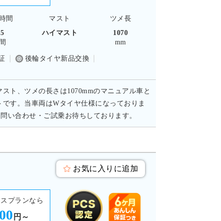
時間
マスト
ツメ長
15
ハイマスト
1070
間
mm
証
後輪タイヤ新品交換
マスト、ツメの長さは1070mmのマニュアル車と
トです。当車両はWタイヤ仕様になっておりま
お問い合わせ・ご試乗お待ちしております。
お気に入りに追加
ースプランなら
600
円～