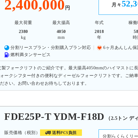
2,400,000
52,
月々
円
最大荷重
最大揚高
年式
稼働
2380
4050
2018
5
kg
mm
年
時
分割リースプラン・分割購入プラン対応
6ヶ月あんしん保
燃料満タンサービス
住友製フォークリフトのご紹介です。最大揚高4050mmのハイマストに
ォークシフター付きの便利なディーゼルフォークリフトです。ご納
ださい。お問い合わせお待ちしております。
E25P-T YDM-F18D
（2.5トン 
販売価格（税別）
送料PCS負担
分割らくらくリ