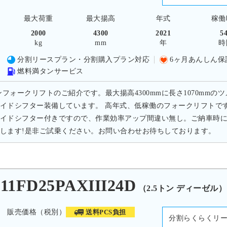
最大荷重
最大揚高
年式
稼働
2000
4300
2021
5
kg
mm
年
時
分割リースプラン・分割購入プラン対応
6ヶ月あんしん保
燃料満タンサービス
トンフォークリフトのご紹介です。最大揚高4300mmに長さ1070m
イドシフター装備しています。 高年式、低稼働のフォークリフトで
イドシフター付きですので、作業効率アップ間違い無し。ご納車時
します!是非ご試乗ください。お問い合わせお待ちしております。
1FD25PAXIII24D
（2.5トン ディーゼル）
販売価格（税別）
送料PCS負担
分割らくらくリ