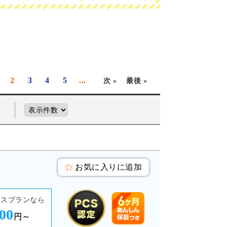
2
3
4
5
...
次 »
最後 »
お気に入りに追加
ースプランなら
700
円～