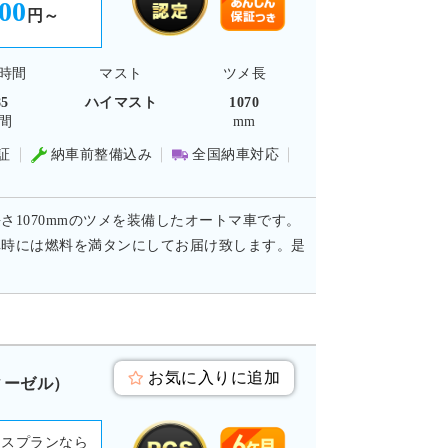
300
円～
時間
マスト
ツメ長
85
ハイマスト
1070
間
mm
証
納車前整備込み
全国納車対応
長さ1070mmのツメを装備したオートマ車です。
車時には燃料を満タンにしてお届け致します。是
お気に入りに追加
ディーゼル）
ースプランなら