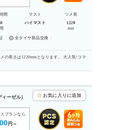
時間
マスト
ツメ長
38
ハイマスト
1220
間
mm
証
全タイヤ新品交換
メの長さは1220mmとなります。 大人気!コマ
お気に入りに追加
 ディーゼル）
ースプランなら
900
円～