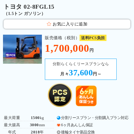
トヨタ 02-8FGL15
（1.5トン ガソリン）
お気に入りに追加
販売価格（税別）
送料PCS負担
1,700,000
円
分割らくらくリースプランなら
37,600
月々
円～
最大荷重
1500
kg
分割リースプラン・分割購入プラン対応
最大揚高
3000
mm
6ヶ月あんしん保証
年式
2018
年
後輪タイヤ新品交換