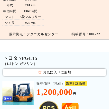
年式
2019
年
稼働時間
1367
時間
マスト
3段フルフリー
ツメ長
920
mm
展示拠点：
テクニカルセンター
掲載番号：
004222
トヨタ 7FGL15
（1.5トン ガソリン）
お気に入りに追加
販売価格（税別）
送料PCS負担
1,200,000
円