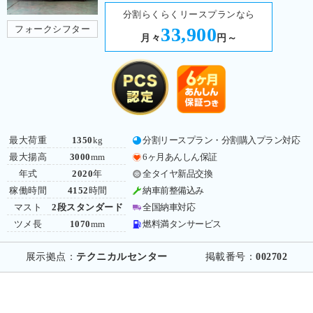
分割らくらくリースプランなら
フォークシフター
33,900
月々
円～
最大荷重
1350
kg
分割リースプラン・分割購入プラン対応
最大揚高
3000
mm
6ヶ月あんしん保証
年式
2020
年
全タイヤ新品交換
稼働時間
4152
時間
納車前整備込み
マスト
2段スタンダード
全国納車対応
ツメ長
1070
mm
燃料満タンサービス
展示拠点：
テクニカルセンター
掲載番号：
002702