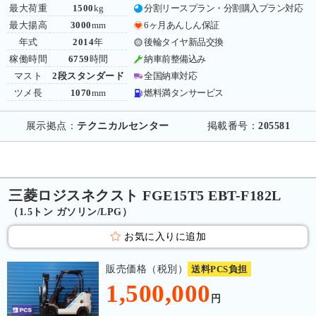
最大荷重
1500
kg
分割リースプラン・分割購入プラン対応
最大揚高
3000
mm
6ヶ月あんしん保証
年式
2014
年
後輪タイヤ新品交換
稼働時間
6759
時間
納車前整備込み
マスト
2段スタンダード
全国納車対応
ツメ長
1070
mm
燃料満タンサービス
展示拠点：
テクニカルセンター
掲載番号：
205581
三菱ロジスネクスト FGE15T5 EBT-F182L
（1.5トン ガソリン/LPG）
お気に入りに追加
販売価格（税別）
送料PCS負担
1,500,000
円