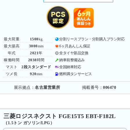
最大荷重
1500
kg
分割リースプラン・分割購入プラン対応
最大揚高
3000
mm
6ヶ月あんしん保証
年式
2021
年
全タイヤ新品交換
稼働時間
2038
時間
納車前整備込み
マスト
2段スタンダード
全国納車対応
ツメ長
920
mm
燃料満タンサービス
展示拠点：
名古屋営業所
掲載番号：
006470
三菱ロジスネクスト FGE15T5 EBT-F182L
（1.5トン ガソリン/LPG）