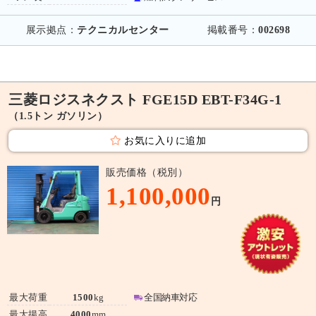
展示拠点：
テクニカルセンター
掲載番号：
002698
三菱ロジスネクスト FGE15D EBT-F34G-1
（1.5トン ガソリン）
お気に入りに追加
販売価格（税別）
1,100,000
円
最大荷重
1500
kg
全国納車対応
最大揚高
4000
mm