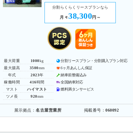
分割らくらくリースプランなら
38,300
月々
円～
最大荷重
1000
kg
分割リースプラン・分割購入プラン対応
最大揚高
3500
mm
6ヶ月あんしん保証
年式
2023
年
納車前整備込み
稼働時間
416
時間
全国納車対応
マスト
ハイマスト
燃料満タンサービス
ツメ長
920
mm
展示拠点：
名古屋営業所
掲載番号：
060092