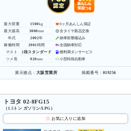
最大荷重
1500
kg
6ヶ月あんしん保証
最大揚高
3000
mm
全タイヤ新品交換
年式
2002
年
納車前整備込み
稼働時間
2901
時間
全国納車対応
マスト
2段スタンダード
燃料満タンサービス
ツメ長
920
mm
小型特殊自動車
展示拠点：
大阪営業所
掲載番号：
019256
トヨタ 02-8FG15
（1.5トン ガソリン/LPG）
お気に入りに追加