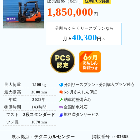
販売価格（税別）
送料PCS負担
1,850,000
円
分割らくらくリースプランなら
40,300
月々
円～
最大荷重
1500
kg
分割リースプラン・分割購入プラン対応
最大揚高
3000
mm
6ヶ月あんしん保証
年式
2022
年
納車前整備込み
稼働時間
143
時間
全国納車対応
マスト
2段スタンダード
燃料満タンサービス
ツメ長
1070
mm
展示拠点：
テクニカルセンター
掲載番号：
083665