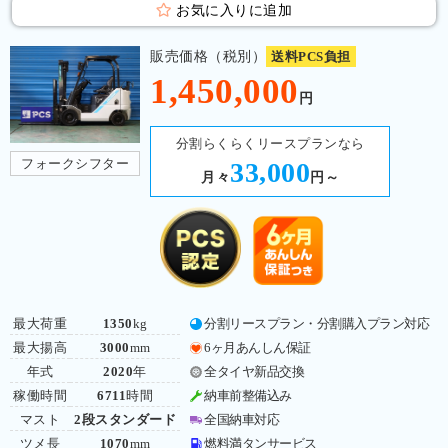
お気に入りに追加
販売価格（税別）
送料PCS負担
1,450,000
円
分割らくらくリースプランなら
フォークシフター
33,000
月々
円～
最大荷重
1350
kg
分割リースプラン・分割購入プラン対応
最大揚高
3000
mm
6ヶ月あんしん保証
年式
2020
年
全タイヤ新品交換
稼働時間
6711
時間
納車前整備込み
マスト
2段スタンダード
全国納車対応
ツメ長
1070
mm
燃料満タンサービス