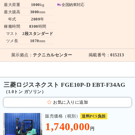
最大荷重
1000
kg
全国納車対応
最大揚高
3000
mm
年式
2009
年
稼働時間
8300
時間
マスト
2段スタンダード
ツメ長
1070
mm
展示拠点：
テクニカルセンター
掲載番号：
015213
三菱ロジスネクスト FGE10P-D EBT-F34AG
（1.0トン ガソリン）
お気に入りに追加
販売価格（税別）
送料PCS負担
1,740,000
円