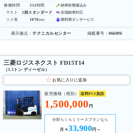
稼働時間
512
時間
納車前整備込み
マスト
2段スタンダード
全国納車対応
ツメ長
1070
mm
燃料満タンサービス
展示拠点：
テクニカルセンター
掲載番号：
066096
三菱ロジスネクスト FD15T14
（1.5トン ディーゼル）
お気に入りに追加
販売価格（税別）
送料PCS負担
1,500,000
円
分割らくらくリースプランなら
33,900
月々
円～