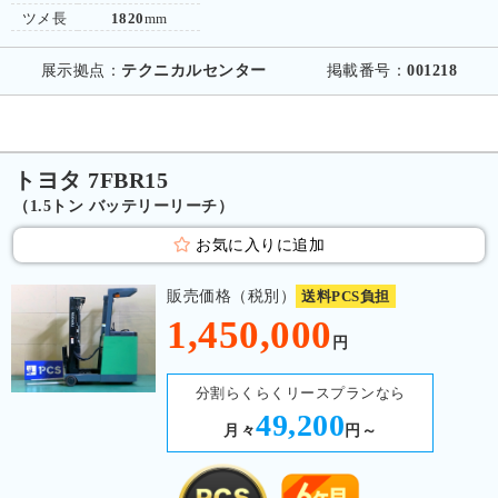
ツメ長
1820
mm
展示拠点：
テクニカルセンター
掲載番号：
001218
トヨタ 7FBR15
（1.5トン バッテリーリーチ）
お気に入りに追加
販売価格（税別）
送料PCS負担
1,450,000
円
分割らくらくリースプランなら
49,200
月々
円～