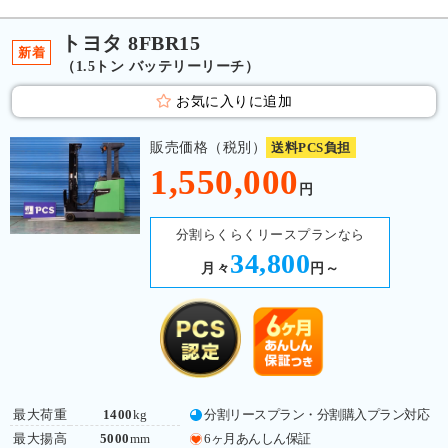
トヨタ 8FBR15
新着
（1.5トン バッテリーリーチ）
お気に入りに追加
販売価格（税別）
送料PCS負担
1,550,000
円
分割らくらくリースプランなら
34,800
月々
円～
最大荷重
1400
kg
分割リースプラン・分割購入プラン対応
最大揚高
5000
mm
6ヶ月あんしん保証