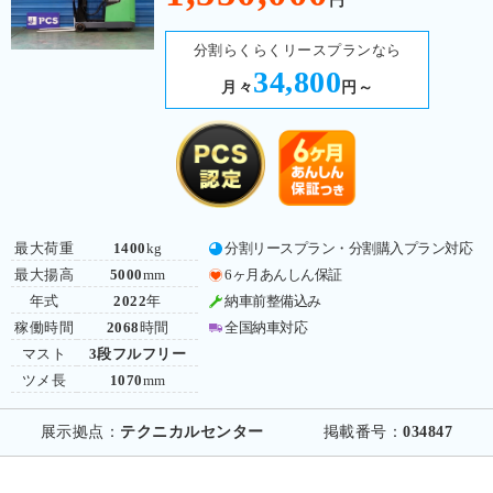
円
分割らくらくリースプランなら
34,800
月々
円～
最大荷重
1400
kg
分割リースプラン・分割購入プラン対応
最大揚高
5000
mm
6ヶ月あんしん保証
年式
2022
年
納車前整備込み
稼働時間
2068
時間
全国納車対応
マスト
3段フルフリー
ツメ長
1070
mm
展示拠点：
テクニカルセンター
掲載番号：
034847