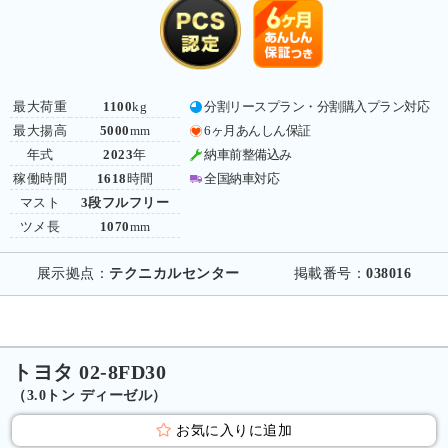
最大荷重
1100
kg
分割リースプラン・分割購入プラン対応
最大揚高
5000
mm
6ヶ月あんしん保証
年式
2023
年
納車前整備込み
稼働時間
1618
時間
全国納車対応
マスト
3段フルフリー
ツメ長
1070
mm
展示拠点：
テクニカルセンター
掲載番号：
038016
トヨタ 02-8FD30
（3.0トン ディーゼル）
お気に入りに追加