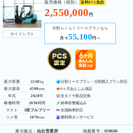
販売価格（税別）
送料PCS負担
2,550,000
円
分割らくらくリースプランなら
サイドシフト
55,100
月々
円～
最大荷重
2240
kg
分割リースプラン・分割購入プラン対応
最大揚高
4590
mm
6ヶ月あんしん保証
年式
2020
年
全タイヤ新品交換
稼働時間
2836
時間
納車前整備込み
マスト
3段フルフリー
全国納車対応
ツメ長
1070
mm
燃料満タンサービス
展示拠点：
仙台営業所
掲載番号：
030606