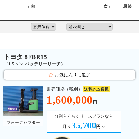
« 前
次 »
最後 »
トヨタ 8FBR15
（1.5トン バッテリーリーチ）
お気に入りに追加
販売価格（税別）
送料PCS負担
1,600,000
円
分割らくらくリースプランなら
フォークシフター
35,700
月々
円～