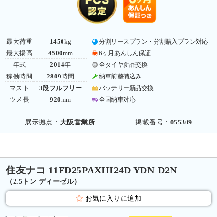
最大荷重
1450
kg
分割リースプラン・分割購入プラン対応
最大揚高
4500
mm
6ヶ月あんしん保証
年式
2014
年
全タイヤ新品交換
稼働時間
2809
時間
納車前整備込み
マスト
3段フルフリー
バッテリー新品交換
ツメ長
920
mm
全国納車対応
展示拠点：
大阪営業所
掲載番号：
055309
住友ナコ 11FD25PAXIII24D YDN-D2N
（2.5トン ディーゼル）
お気に入りに追加