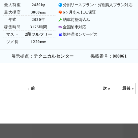
最大荷重
2450
kg
分割リースプラン・分割購入プラン対応
最大揚高
3000
mm
6ヶ月あんしん保証
年式
2020
年
納車前整備込み
稼働時間
3175
時間
全国納車対応
マスト
2段フルフリー
燃料満タンサービス
ツメ長
1220
mm
展示拠点：
テクニカルセンター
掲載番号：
080061
« 前
次 »
最後 »