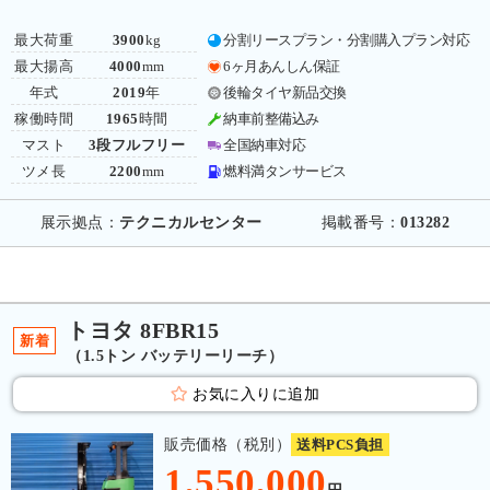
最大荷重
3900
kg
分割リースプラン・分割購入プラン対応
最大揚高
4000
mm
6ヶ月あんしん保証
年式
2019
年
後輪タイヤ新品交換
稼働時間
1965
時間
納車前整備込み
マスト
3段フルフリー
全国納車対応
ツメ長
2200
mm
燃料満タンサービス
展示拠点：
テクニカルセンター
掲載番号：
013282
トヨタ 8FBR15
新着
（1.5トン バッテリーリーチ）
お気に入りに追加
販売価格（税別）
送料PCS負担
1,550,000