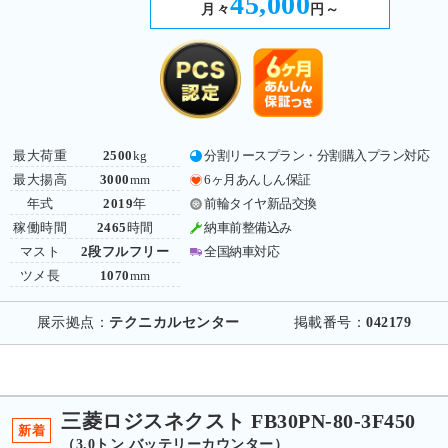
45,000
月々
円～
最大荷重
2500
kg
分割リースプラン・分割購入プラン対応
最大揚高
3000
mm
6ヶ月あんしん保証
年式
2019
年
前輪タイヤ新品交換
稼働時間
2465
時間
納車前整備込み
マスト
2段フルフリー
全国納車対応
ツメ長
1070
mm
展示拠点：
テクニカルセンター
掲載番号：
042179
三菱ロジスネクスト FB30PN-80-3F450
新着
（3.0トン バッテリーカウンター）