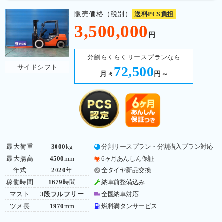
販売価格（税別）
送料PCS負担
3,500,000
円
分割らくらくリースプランなら
サイドシフト
72,500
月々
円～
最大荷重
3000
kg
分割リースプラン・分割購入プラン対応
最大揚高
4500
mm
6ヶ月あんしん保証
年式
2020
年
全タイヤ新品交換
稼働時間
1679
時間
納車前整備込み
マスト
3段フルフリー
全国納車対応
ツメ長
1970
mm
燃料満タンサービス