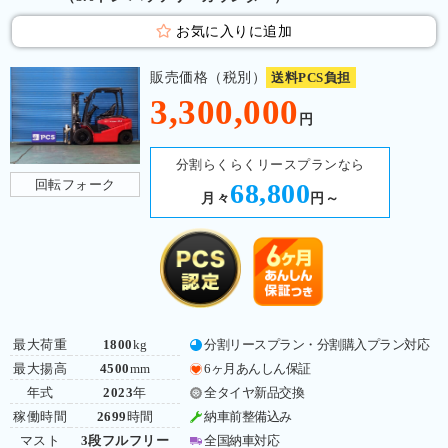
お気に入りに追加
販売価格（税別）
送料PCS負担
3,300,000
円
分割らくらくリースプランなら
回転フォーク
68,800
月々
円～
最大荷重
1800
kg
分割リースプラン・分割購入プラン対応
最大揚高
4500
mm
6ヶ月あんしん保証
年式
2023
年
全タイヤ新品交換
稼働時間
2699
時間
納車前整備込み
マスト
3段フルフリー
全国納車対応