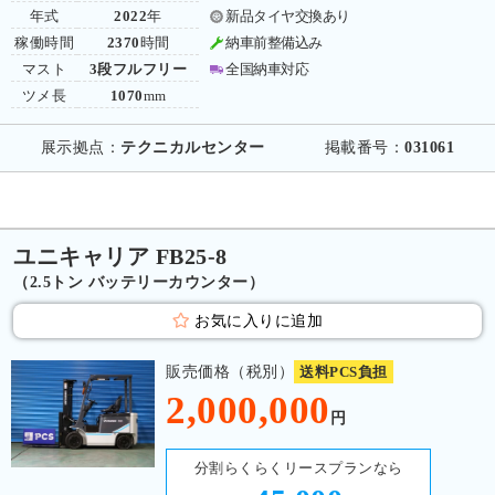
年式
2022
年
新品タイヤ交換あり
稼働時間
2370
時間
納車前整備込み
マスト
3段フルフリー
全国納車対応
ツメ長
1070
mm
展示拠点：
テクニカルセンター
掲載番号：
031061
ユニキャリア FB25-8
（2.5トン バッテリーカウンター）
お気に入りに追加
販売価格（税別）
送料PCS負担
2,000,000
円
分割らくらくリースプランなら