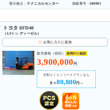
展示拠点：
テクニカルセンター
掲載番号：
080803
トヨタ 8FD40
（4.0トン ディーゼル）
お気に入りに追加
販売価格（税別）
送料PCS負担
3,900,000
円
分割らくらくリースプランなら
80,800
月々
円～