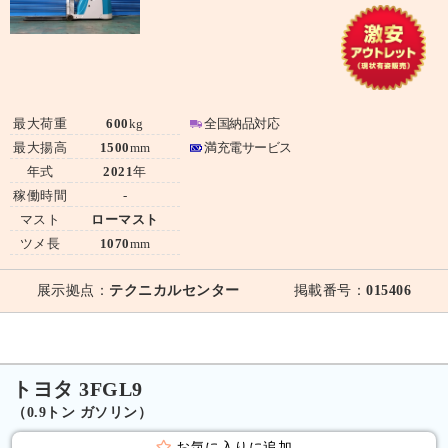
最大荷重
600
kg
全国納品対応
最大揚高
1500
mm
満充電サービス
年式
2021
年
稼働時間
-
マスト
ローマスト
ツメ長
1070
mm
展示拠点：
テクニカルセンター
掲載番号：
015406
トヨタ 3FGL9
（0.9トン ガソリン）
お気に入りに追加