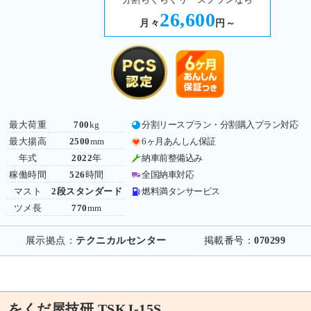
26,600
月々
円～
最大荷重
700
kg
分割リースプラン・分割購入プラン対応
最大揚高
2500
mm
6ヶ月あんしん保証
年式
2022
年
納車前整備込み
稼働時間
526
時間
全国納車対応
マスト
2段スタンダード
燃料満タンサービス
ツメ長
770
mm
展示拠点：
テクニカルセンター
掲載番号：
070299
をくだ屋技研 TSKJ-15S