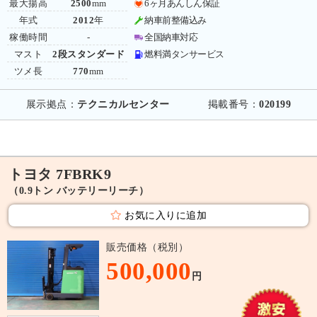
最大揚高
2500
mm
6ヶ月あんしん保証
年式
2012
年
納車前整備込み
稼働時間
-
全国納車対応
マスト
2段スタンダード
燃料満タンサービス
ツメ長
770
mm
展示拠点：
テクニカルセンター
掲載番号：
020199
トヨタ 7FBRK9
（0.9トン バッテリーリーチ）
お気に入りに追加
販売価格（税別）
500,000
円