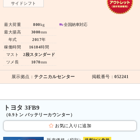
サイドシフト
最大荷重
800
kg
全国納車対応
最大揚高
3000
mm
年式
2017
年
稼働時間
16184
時間
マスト
2段スタンダード
ツメ長
1070
mm
展示拠点：
テクニカルセンター
掲載番号：
052241
トヨタ 3FB9
（0.9トン バッテリーカウンター）
お気に入りに追加