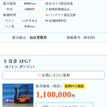
最大揚高
4000
mm
全タイヤ新品交換
年式
2008
年
納車前整備込み
稼働時間
-
バッテリー新品交換
マスト
ハイマスト
全国納車対応
ツメ長
850
mm
展示拠点：
仙台営業所
掲載番号：
051353
トヨタ 3FG7
（0.7トン ガソリン）
お気に入りに追加
販売価格（税別）
送料PCS負担
1,100,000
円
分割らくらくリースプランなら