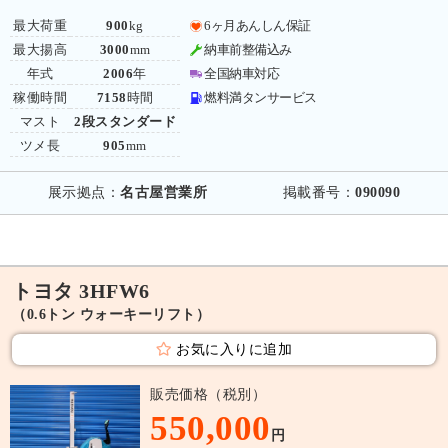
最大荷重
900
kg
6ヶ月あんしん保証
最大揚高
3000
mm
納車前整備込み
年式
2006
年
全国納車対応
稼働時間
7158
時間
燃料満タンサービス
マスト
2段スタンダード
ツメ長
905
mm
展示拠点：
名古屋営業所
掲載番号：
090090
トヨタ 3HFW6
（0.6トン ウォーキーリフト）
お気に入りに追加
販売価格（税別）
550,000
円