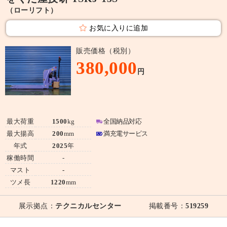
（ローリフト）
お気に入りに追加
販売価格（税別）
380,000
円
最大荷重
1500
kg
全国納品対応
最大揚高
200
mm
満充電サービス
年式
2025
年
稼働時間
-
マスト
-
ツメ長
1220
mm
展示拠点：
テクニカルセンター
掲載番号：
519259