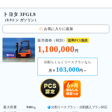
トヨタ 3FGL9
（0.9トン ガソリン）
お気に入りに追加
販売価格（税別）
送料PCS負担
1,100,000
円
分割らくらくリースプランなら
103,000
月々
円～
最大荷重
900
kg
分割リースプラン・分割購入プラン対応