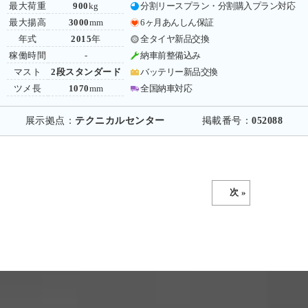
最大荷重
900
kg
分割リースプラン・分割購入プラン対応
最大揚高
3000
mm
6ヶ月あんしん保証
年式
2015
年
全タイヤ新品交換
稼働時間
-
納車前整備込み
マスト
2段スタンダード
バッテリー新品交換
ツメ長
1070
mm
全国納車対応
展示拠点：
テクニカルセンター
掲載番号：
052088
次 »