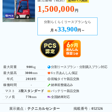
販売価格（税別）
送料PCS負担
1,500,000
円
分割らくらくリースプランなら
33,900
月々
円～
最大荷重
900
kg
分割リースプラン・分割購入プラン対応
最大揚高
3000
mm
6ヶ月あんしん保証
年式
2018
年
前輪タイヤ新品交換
稼働時間
-
納車前整備込み
マスト
2段スタンダード
バッテリー新品交換
ツメ長
770
mm
全国納車対応
展示拠点：
テクニカルセンター
掲載番号：
052526