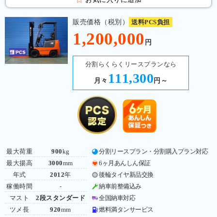
販売価格（税別）
送料PCS負担
1,200,000
円
分割らくらくリースプランなら
111,300
月々
円～
最大荷重
900
kg
分割リースプラン・分割購入プラン対応
最大揚高
3000
mm
6ヶ月あんしん保証
年式
2012
年
後輪タイヤ新品交換
稼働時間
-
納車前整備込み
マスト
2段スタンダード
全国納車対応
ツメ長
920
mm
燃料満タンサービス