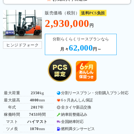
販売価格（税別）
送料PCS負担
2,930,000
円
分割らくらくリースプランなら
ヒンジドフォーク
62,000
月々
円～
最大荷重
2350
kg
分割リースプラン・分割購入プラン対応
最大揚高
4000
mm
6ヶ月あんしん保証
年式
2017
年
全タイヤ新品交換
稼働時間
7453
時間
納車前整備込み
マスト
ハイマスト
全国納車対応
ツメ長
1070
mm
燃料満タンサービス