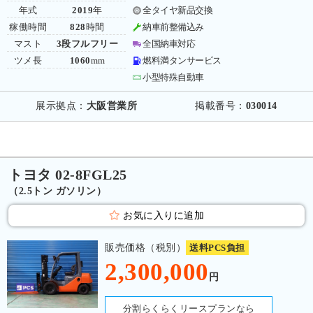
年式
2019
年
全タイヤ新品交換
稼働時間
828
時間
納車前整備込み
マスト
3段フルフリー
全国納車対応
ツメ長
1060
mm
燃料満タンサービス
小型特殊自動車
展示拠点：
大阪営業所
掲載番号：
030014
トヨタ 02-8FGL25
（2.5トン ガソリン）
お気に入りに追加
販売価格（税別）
送料PCS負担
2,300,000
円
分割らくらくリースプランなら