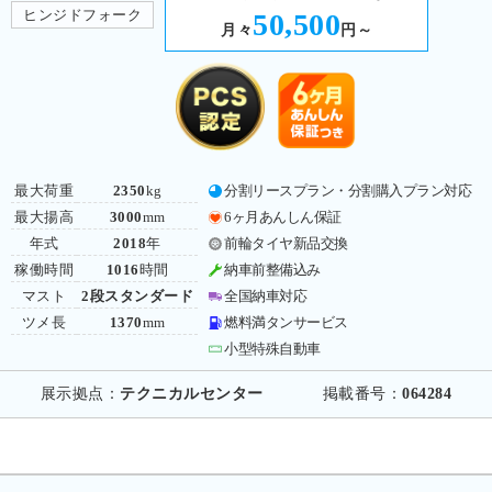
ヒンジドフォーク
50,500
月々
円～
最大荷重
2350
kg
分割リースプラン・分割購入プラン対応
最大揚高
3000
mm
6ヶ月あんしん保証
年式
2018
年
前輪タイヤ新品交換
稼働時間
1016
時間
納車前整備込み
マスト
2段スタンダード
全国納車対応
ツメ長
1370
mm
燃料満タンサービス
小型特殊自動車
展示拠点：
テクニカルセンター
掲載番号：
064284