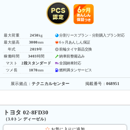
最大荷重
2450
kg
分割リースプラン・分割購入プラン対応
最大揚高
3000
mm
6ヶ月あんしん保証
年式
2019
年
前輪タイヤ新品交換
稼働時間
3403
時間
納車前整備込み
マスト
2段スタンダード
全国納車対応
ツメ長
1070
mm
燃料満タンサービス
展示拠点：
テクニカルセンター
掲載番号：
068951
トヨタ 02-8FD30
（3.0トン ディーゼル）
お気に入りに追加