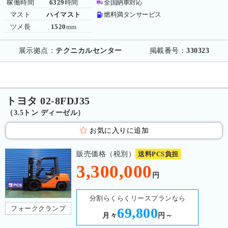
稼働時間
6329
時間
全国納車対応
マスト
ハイマスト
燃料満タンサービス
ツメ長
1520
mm
展示拠点：
テクニカルセンター
掲載番号：
330323
トヨタ 02-8FDJ35
（3.5トン ディーゼル）
お気に入りに追加
販売価格（税別）
送料PCS負担
3,300,000
円
分割らくらくリースプランなら
フォーククランプ
69,800
月々
円～