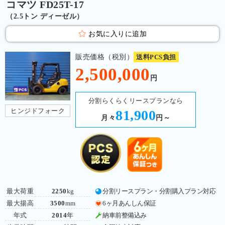
コマツ FD25T-17
（2.5トン ディーゼル）
お気に入りに追加
販売価格（税別）
送料PCS負担
2,500,000
円
分割らくらくリースプランなら
ヒンジドフォーク
81,900
月々
円～
最大荷重
2250
kg
分割リースプラン・分割購入プラン対応
最大揚高
3500
mm
6ヶ月あんしん保証
年式
2014
年
納車前整備込み