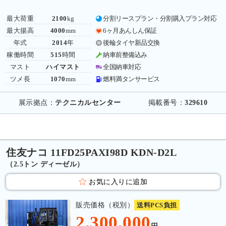
最大荷重
2100
kg
分割リースプラン・分割購入プラン対応
最大揚高
4000
mm
6ヶ月あんしん保証
年式
2014
年
後輪タイヤ新品交換
稼働時間
515
時間
納車前整備込み
マスト
ハイマスト
全国納車対応
ツメ長
1070
mm
燃料満タンサービス
展示拠点：
テクニカルセンター
掲載番号：
329610
住友ナコ 11FD25PAXI98D KDN-D2L
（2.5トン ディーゼル）
お気に入りに追加
販売価格（税別）
送料PCS負担
2,300,000