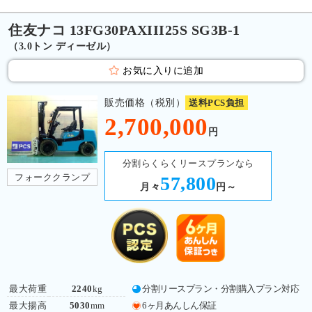
住友ナコ 13FG30PAXIII25S SG3B-1
（3.0トン ディーゼル）
お気に入りに追加
販売価格（税別）
送料PCS負担
2,700,000
円
分割らくらくリースプランなら
フォーククランプ
57,800
月々
円～
最大荷重
2240
kg
分割リースプラン・分割購入プラン対応
最大揚高
5030
mm
6ヶ月あんしん保証