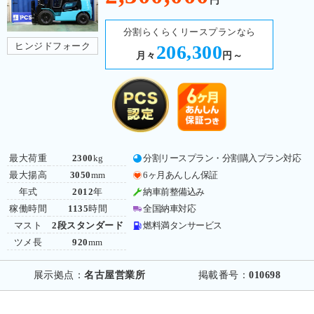
円
分割らくらくリースプランなら
ヒンジドフォーク
206,300
月々
円～
最大荷重
2300
kg
分割リースプラン・分割購入プラン対応
最大揚高
3050
mm
6ヶ月あんしん保証
年式
2012
年
納車前整備込み
稼働時間
1135
時間
全国納車対応
マスト
2段スタンダード
燃料満タンサービス
ツメ長
920
mm
展示拠点：
名古屋営業所
掲載番号：
010698