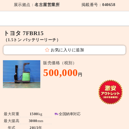
展示拠点：
名古屋営業所
掲載番号：
040658
トヨタ 7FBR15
（1.5トン バッテリーリーチ）
お気に入りに追加
販売価格（税別）
500,000
円
最大荷重
1500
kg
全国納車対応
最大揚高
3000
mm
年式
2015
年