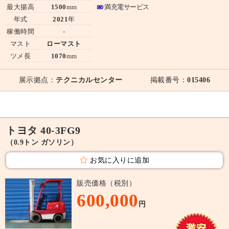
最大揚高
1500
mm
満充電サービス
年式
2021
年
稼働時間
-
マスト
ローマスト
ツメ長
1070
mm
展示拠点：
テクニカルセンター
掲載番号：
015406
トヨタ 40-3FG9
（0.9トン ガソリン）
お気に入りに追加
販売価格（税別）
600,000
円