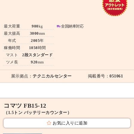
最大荷重
900
kg
全国納車対応
最大揚高
3000
mm
年式
2005
年
稼働時間
1058
時間
マスト
2段スタンダード
ツメ長
920
mm
展示拠点：
テクニカルセンター
掲載番号：
051061
コマツ FB15-12
（1.5トン バッテリーカウンター）
お気に入りに追加