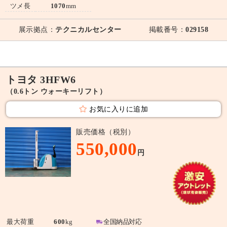
ツメ長
1070
mm
展示拠点：
テクニカルセンター
掲載番号：
029158
トヨタ 3HFW6
（0.6トン ウォーキーリフト）
お気に入りに追加
販売価格（税別）
550,000
円
最大荷重
600
kg
全国納品対応