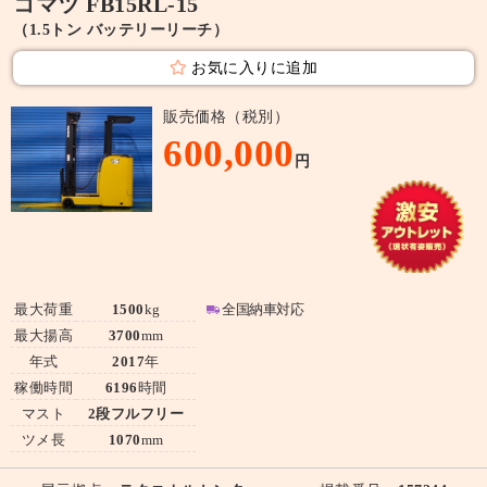
コマツ FB15RL-15
（1.5トン バッテリーリーチ）
お気に入りに追加
販売価格（税別）
600,000
円
最大荷重
1500
kg
全国納車対応
最大揚高
3700
mm
年式
2017
年
稼働時間
6196
時間
マスト
2段フルフリー
ツメ長
1070
mm