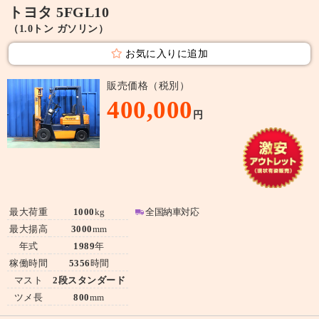
トヨタ 5FGL10
（1.0トン ガソリン）
お気に入りに追加
販売価格（税別）
400,000
円
最大荷重
1000
kg
全国納車対応
最大揚高
3000
mm
年式
1989
年
稼働時間
5356
時間
マスト
2段スタンダード
ツメ長
800
mm