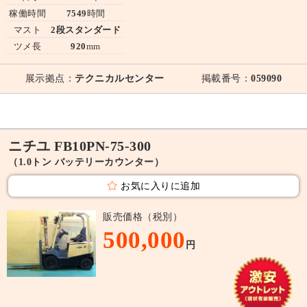
稼働時間
7549
時間
マスト
2段スタンダード
ツメ長
920
mm
展示拠点：
テクニカルセンター
掲載番号：
059090
ニチユ FB10PN-75-300
（1.0トン バッテリーカウンター）
お気に入りに追加
販売価格（税別）
500,000
円