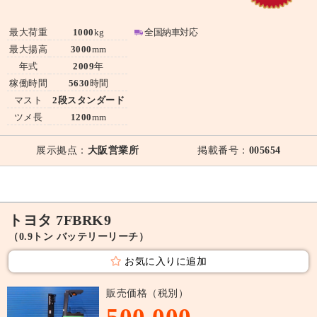
最大荷重
1000
kg
全国納車対応
最大揚高
3000
mm
年式
2009
年
稼働時間
5630
時間
マスト
2段スタンダード
ツメ長
1200
mm
展示拠点：
大阪営業所
掲載番号：
005654
トヨタ 7FBRK9
（0.9トン バッテリーリーチ）
お気に入りに追加
販売価格（税別）