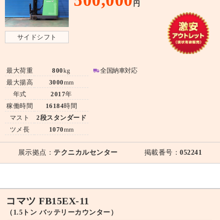
500,000
円
サイドシフト
最大荷重
800
kg
全国納車対応
最大揚高
3000
mm
年式
2017
年
稼働時間
16184
時間
マスト
2段スタンダード
ツメ長
1070
mm
展示拠点：
テクニカルセンター
掲載番号：
052241
コマツ FB15EX-11
（1.5トン バッテリーカウンター）