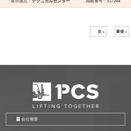
展示拠点：
テクニカルセンター
掲載番号：
157244
次 »
最後 »
会社概要