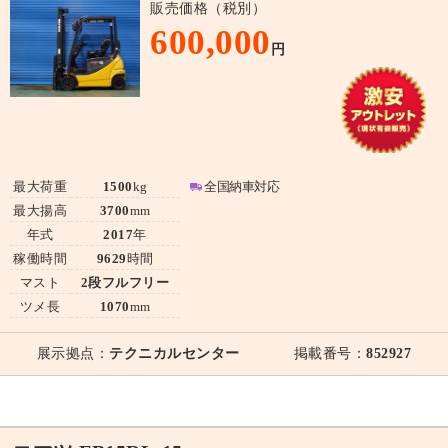
販売価格（税別）
600,000
円
最大荷重
1500
kg
全国納車対応
最大揚高
3700
mm
年式
2017
年
稼働時間
9629
時間
マスト
2段フルフリー
ツメ長
1070
mm
展示拠点：
テクニカルセンター
掲載番号：
852927