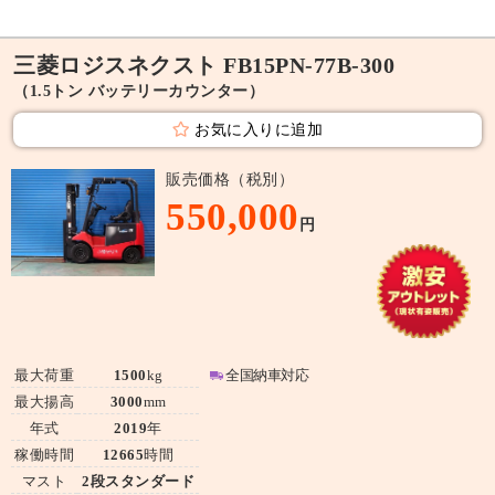
三菱ロジスネクスト FB15PN-77B-300
（1.5トン バッテリーカウンター）
お気に入りに追加
販売価格（税別）
550,000
円
最大荷重
1500
kg
全国納車対応
最大揚高
3000
mm
年式
2019
年
稼働時間
12665
時間
マスト
2段スタンダード