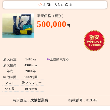
お気に入りに追加
販売価格（税別）
500,000
円
最大荷重
1400
kg
全国納車対応
最大揚高
4300
mm
年式
2006
年
稼働時間
9882
時間
マスト
3段フルフリー
ツメ長
1070
mm
展示拠点：
大阪営業所
掲載番号：
813316