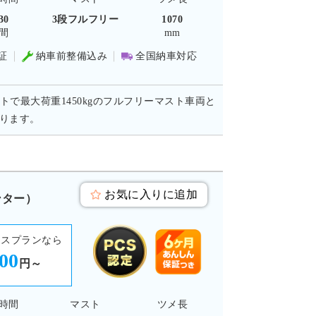
30
3段フルフリー
1070
間
mm
証
納車前整備込み
全国納車対応
トで最大荷重1450kgのフルフリーマスト車両と
おります。
お気に入りに追加
ンター）
ースプランなら
200
円～
時間
マスト
ツメ長