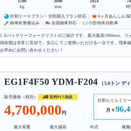
1500
3000
2024
7
kg
mm
年
時
分割リースプラン・分割購入プラン対応
6ヶ月あんしん保
納車前整備込み
全国納車対応
小型特殊自動車
1.5tバッテリーフォークリフトのご紹介です。最大揚高3000mm、ツ
両状態は非常に良好で、安心してご使用いただける一台です。現車
お早めにお問い合わせください！
1F4F50 YDM-F204
（5.0トン デ
販売価格（税別）
送料PCS負担
分割らくらくリ
4,700,000
96,
月々
円
最大荷重
最大揚高
年式
稼働