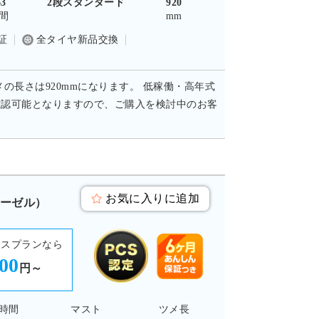
63
2段スタンダード
920
間
mm
証
全タイヤ新品交換
メの長さは920mmになります。 低稼働・高年式
確認可能となりますので、ご購入を検討中のお客
お気に入りに追加
ィーゼル）
ースプランなら
400
円～
時間
マスト
ツメ長