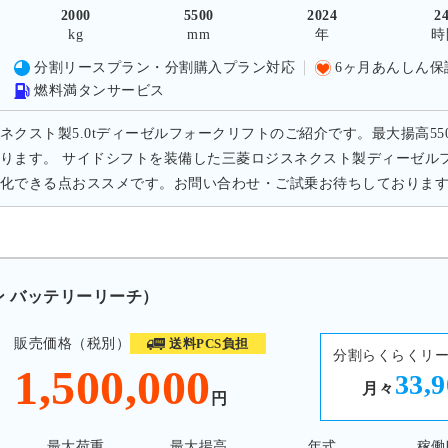
2000
5500
2024
2
kg
mm
年
時
分割リースプラン・分割購入プラン対応
6ヶ月あんしん保
燃料満タンサービス
ネクスト製5.0tディーゼルフォークリフトのご紹介です。最大揚高5500
ります。 サイドシフトを装備した三菱ロジスネクスト製ディーゼル
化できる点おススメです。お問い合わせ・ご試乗お待ちしておりま
トン バッテリーリーチ）
販売価格（税別）
送料PCS負担
分割らくらくリ
1,500,000
33,
月々
円
最大荷重
最大揚高
年式
稼働