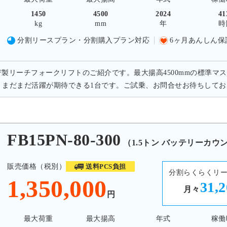
1450
4500
2024
41
kg
mm
年
時
分割リースプラン・分割購入プラン対応
6ヶ月あんしん保
F製リーチフォークリフトのご紹介です。最大揚高4500mmの標準マス
 まだまだ活躍が期待できる1台です。ご試乗、お問合せお待ちして
15PN-80-300
（1.5トン バッテリーカウ
販売価格（税別）
送料PCS負担
分割らくらくリ
1,350,000
31,
月々
円
最大荷重
最大揚高
年式
稼働