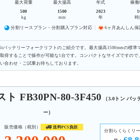
最大荷重
最大揚高
年式
稼働
500
1500
2023
1
kg
mm
年
時
分割リースプラン・分割購入プラン対応
6ヶ月あんしん保
.5tバッテリーフォークリフトのご紹介です。最大揚高1500mmの標準
取得することで操作が可能な1台です。コンパクトなサイズですので
い合わせ・ご試乗お待ちしております。
FB30PN-80-3F450
（3.0トン バ
ー）
販売価格（税別）
送料PCS負担
分割らくらくリ
68,