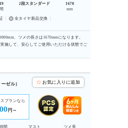
19
2段スタンダード
1670
間
mm
証
全タイヤ新品交換
00mm、ツメの長さは1670mmになります。
を実施して、安心してご使用いただける状態でご
お気に入りに追加
ディーゼル）
ースプランなら
400
円～
時間
マスト
ツメ長