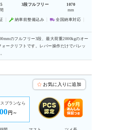
45
3段フルフリー
1070
間
mm
証
納車前整備込み
全国納車対応
mmのフルフリー3段、最大荷重2000kgのオー
フォークリフトです。レバー操作だけでパレッ
す。
お気に入りに追加
ースプランなら
900
円～
時間
マスト
ツメ長