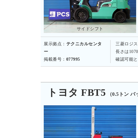
サイドシフト
展示拠点：
テクニカルセンタ
三菱ロジス
ー
長さは10
掲載番号：
077995
確認可能と
トヨタ FBT5
（0.5トン 