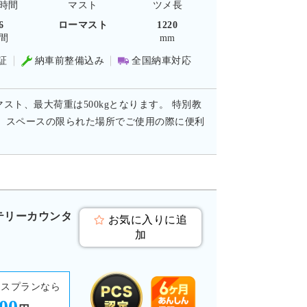
時間
マスト
ツメ長
6
ローマスト
1220
間
mm
証
納車前整備込み
全国納車対応
マスト、最大荷重は500kgとなります。 特別教
、スペースの限られた場所でご使用の際に便利
ッテリーカウンタ
お気に入りに追
加
ースプランなら
800