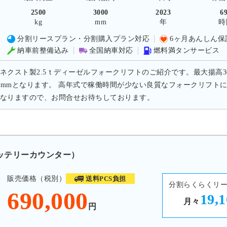
2500
3000
2023
6
kg
mm
年
時
分割リースプラン・分割購入プラン対応
6ヶ月あんしん保
納車前整備込み
全国納車対応
燃料満タンサービス
ネクスト製2.5ｔディーゼルフォークリフトのご紹介です。最大揚高300
70mmとなります。 高年式で稼働時間が少ない良質なフォークリフ
なりますので、お問合せお待ちしております。
バッテリーカウンター）
販売価格（税別）
送料PCS負担
分割らくらくリ
690,000
19,
月々
円