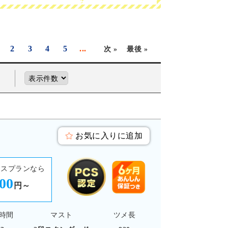
2
3
4
5
...
次 »
最後 »
お気に入りに追加
ースプランなら
500
円～
時間
マスト
ツメ長