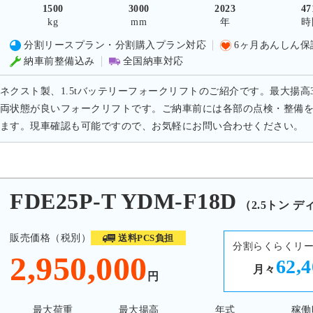
1500
3000
2023
47
kg
mm
年
時
分割リースプラン・分割購入プラン対応
6ヶ月あんしん保
納車前整備込み
全国納車対応
ネクスト製、1.5tバッテリーフォークリフトのご紹介です。最大揚高30
両状態が良いフォークリフトです。ご納車前には各部の点検・整備
ます。現車確認も可能ですので、お気軽にお問い合わせください。
E25P-T YDM-F18D
（2.5トン 
販売価格（税別）
送料PCS負担
分割らくらくリ
2,950,000
62,
月々
円
最大荷重
最大揚高
年式
稼働