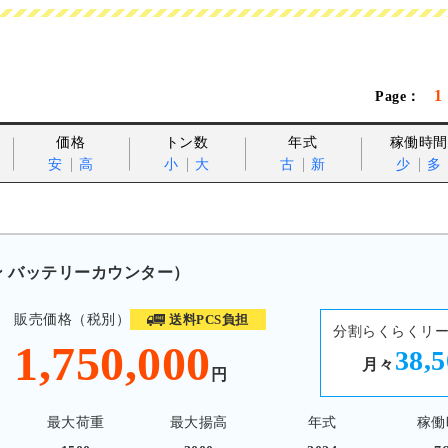
1
価格
トン数
年式
稼働時間
安
高
小
大
古
新
少
多
トン バッテリーカウンター）
販売価格（税別）
送料PCS負担
分割らくらくリ
1,750,000
38,
月々
円
最大荷重
最大揚高
年式
稼働