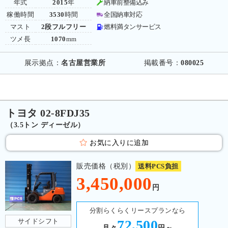
年式
2015
年
納車前整備込み
稼働時間
3530
時間
全国納車対応
マスト
2段フルフリー
燃料満タンサービス
ツメ長
1070
mm
展示拠点：
名古屋営業所
掲載番号：
080025
トヨタ 02-8FDJ35
（3.5トン ディーゼル）
お気に入りに追加
販売価格（税別）
送料PCS負担
3,450,000
円
分割らくらくリースプランなら
サイドシフト
72,500
月々
円～