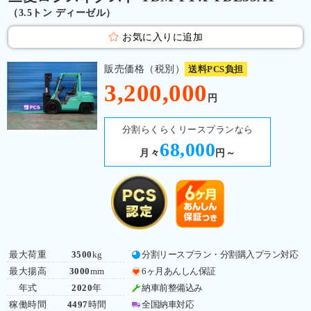
（3.5トン ディーゼル）
お気に入りに追加
販売価格（税別）
送料PCS負担
3,200,000
円
分割らくらくリースプランなら
68,000
月々
円～
最大荷重
3500
kg
分割リースプラン・分割購入プラン対応
最大揚高
3000
mm
6ヶ月あんしん保証
年式
2020
年
納車前整備込み
稼働時間
4497
時間
全国納車対応