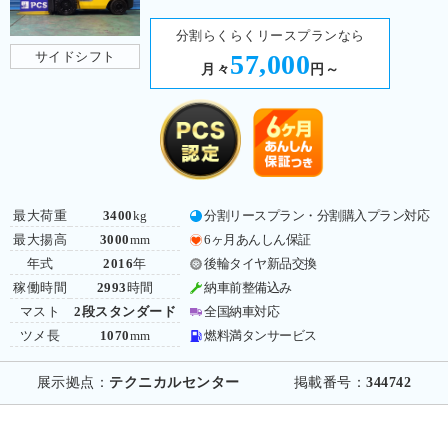
分割らくらくリースプランなら
サイドシフト
57,000
月々
円～
最大荷重
3400
kg
分割リースプラン・分割購入プラン対応
最大揚高
3000
mm
6ヶ月あんしん保証
年式
2016
年
後輪タイヤ新品交換
稼働時間
2993
時間
納車前整備込み
マスト
2段スタンダード
全国納車対応
ツメ長
1070
mm
燃料満タンサービス
展示拠点：
テクニカルセンター
掲載番号：
344742