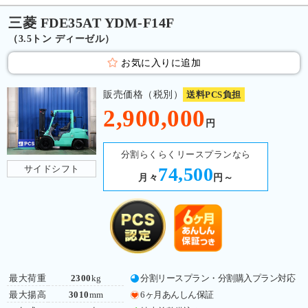
三菱 FDE35AT YDM-F14F
（3.5トン ディーゼル）
お気に入りに追加
販売価格（税別）
送料PCS負担
2,900,000
円
分割らくらくリースプランなら
サイドシフト
74,500
月々
円～
最大荷重
2300
kg
分割リースプラン・分割購入プラン対応
最大揚高
3010
mm
6ヶ月あんしん保証