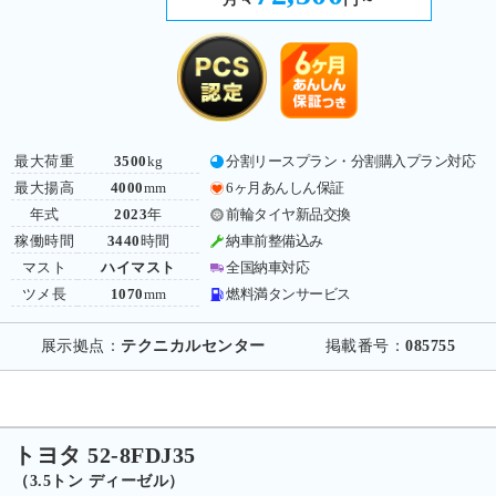
最大荷重
3500
kg
分割リースプラン・分割購入プラン対応
最大揚高
4000
mm
6ヶ月あんしん保証
年式
2023
年
前輪タイヤ新品交換
稼働時間
3440
時間
納車前整備込み
マスト
ハイマスト
全国納車対応
ツメ長
1070
mm
燃料満タンサービス
展示拠点：
テクニカルセンター
掲載番号：
085755
トヨタ 52-8FDJ35
（3.5トン ディーゼル）