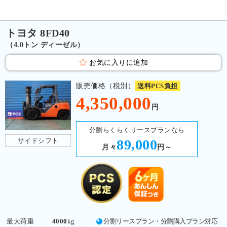
トヨタ 8FD40
（4.0トン ディーゼル）
お気に入りに追加
販売価格（税別）
送料PCS負担
4,350,000
円
分割らくらくリースプランなら
サイドシフト
89,000
月々
円～
最大荷重
4000
kg
分割リースプラン・分割購入プラン対応