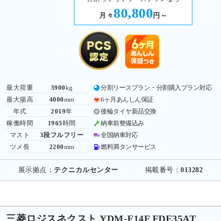
80,800
月々
円～
最大荷重
3900
kg
分割リースプラン・分割購入プラン対応
最大揚高
4000
mm
6ヶ月あんしん保証
年式
2019
年
後輪タイヤ新品交換
稼働時間
1965
時間
納車前整備込み
マスト
3段フルフリー
全国納車対応
ツメ長
2200
mm
燃料満タンサービス
展示拠点：
テクニカルセンター
掲載番号：
013282
三菱ロジスネクスト YDM-F14F FDE35AT