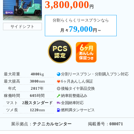
3,800,000
円
分割らくらくリースプランなら
サイドシフト
79,000
月々
円～
最大荷重
4000
kg
分割リースプラン・分割購入プラン対応
最大揚高
3000
mm
6ヶ月あんしん保証
年式
2017
年
後輪タイヤ新品交換
稼働時間
605
時間
納車前整備込み
マスト
2段スタンダード
全国納車対応
ツメ長
1220
mm
燃料満タンサービス
展示拠点：
テクニカルセンター
掲載番号：
080071