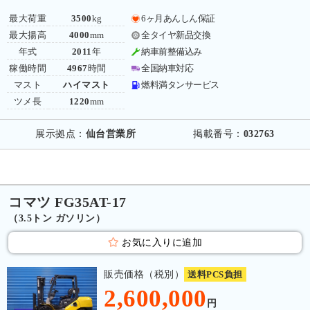
最大荷重
3500
kg
6ヶ月あんしん保証
最大揚高
4000
mm
全タイヤ新品交換
年式
2011
年
納車前整備込み
稼働時間
4967
時間
全国納車対応
マスト
ハイマスト
燃料満タンサービス
ツメ長
1220
mm
展示拠点：
仙台営業所
掲載番号：
032763
コマツ FG35AT-17
（3.5トン ガソリン）
お気に入りに追加
販売価格（税別）
送料PCS負担
2,600,000
円