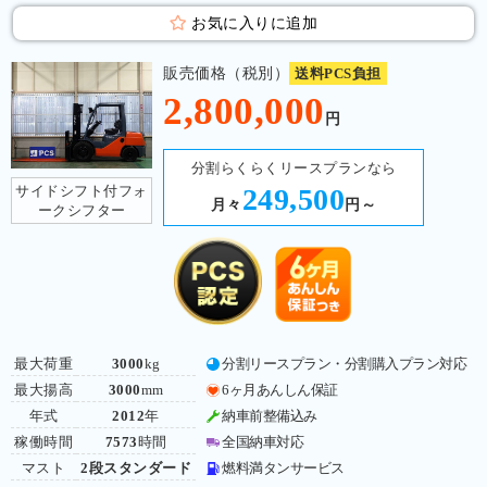
お気に入りに追加
販売価格（税別）
送料PCS負担
2,800,000
円
分割らくらくリースプランなら
サイドシフト付フォ
249,500
月々
円～
ークシフター
最大荷重
3000
kg
分割リースプラン・分割購入プラン対応
最大揚高
3000
mm
6ヶ月あんしん保証
年式
2012
年
納車前整備込み
稼働時間
7573
時間
全国納車対応
マスト
2段スタンダード
燃料満タンサービス