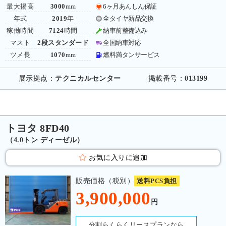
最大揚高
3000
mm
6ヶ月あんしん保証
年式
2019
年
全タイヤ新品交換
稼働時間
7124
時間
納車前整備込み
マスト
2段スタンダード
全国納車対応
ツメ長
1070
mm
燃料満タンサービス
展示拠点：
テクニカルセンター
掲載番号：
013199
トヨタ 8FD40
（4.0トン ディーゼル）
お気に入りに追加
販売価格（税別）
送料PCS負担
3,900,000
円
分割らくらくリースプランなら