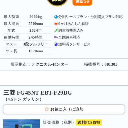
最大荷重
2000
kg
分割リースプラン・分割購入プラン対応
最大揚高
5500
mm
6ヶ月あんしん保証
年式
2024
年
納車前整備込み
稼働時間
245
時間
全国納車対応
マスト
3段フルフリー
燃料満タンサービス
ツメ長
1070
mm
展示拠点：
テクニカルセンター
掲載番号：
001303
三菱 FG45NT EBT-F29DG
（4.5トン ガソリン）
お気に入りに追加
販売価格（税別）
送料PCS負担