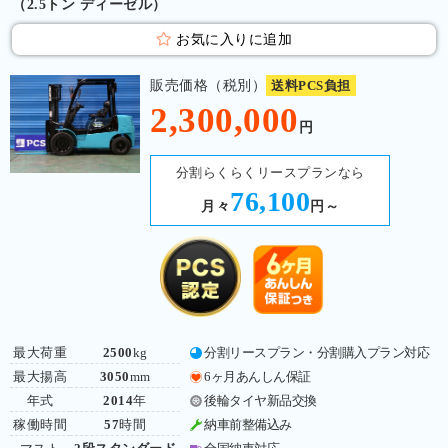
（2.5トン ディーゼル）
お気に入りに追加
販売価格（税別）
送料PCS負担
2,300,000
円
分割らくらくリースプランなら
76,100
月々
円～
最大荷重
2500
kg
分割リースプラン・分割購入プラン対応
最大揚高
3050
mm
6ヶ月あんしん保証
年式
2014
年
後輪タイヤ新品交換
稼働時間
57
時間
納車前整備込み