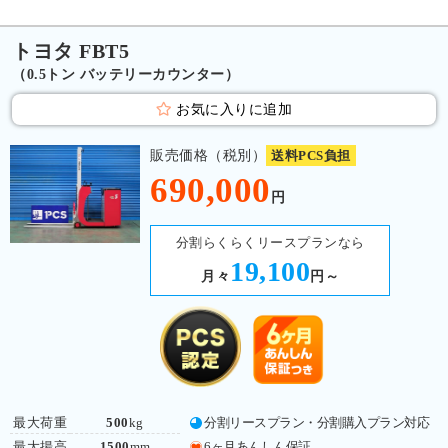
トヨタ FBT5
（0.5トン バッテリーカウンター）
お気に入りに追加
販売価格（税別）
送料PCS負担
690,000
円
分割らくらくリースプランなら
19,100
月々
円～
最大荷重
500
kg
分割リースプラン・分割購入プラン対応
最大揚高
1500
mm
6ヶ月あんしん保証