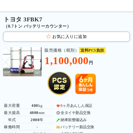
トヨタ 3FBK7
（0.7トン バッテリーカウンター）
お気に入りに追加
販売価格（税別）
送料PCS負担
1,100,000
円
最大荷重
400
kg
6ヶ月あんしん保証
最大揚高
4000
mm
全タイヤ新品交換
年式
2008
年
納車前整備込み
稼働時間
-
バッテリー新品交換