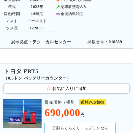
年式
2023
年
納車前整備込み
稼働時間
16
時間
全国納車対応
マスト
ローマスト
ツメ長
1220
mm
展示拠点：
テクニカルセンター
掲載番号：
010689
トヨタ FBT5
（0.5トン バッテリーカウンター）
お気に入りに追加
販売価格（税別）
送料PCS負担
690,000
円
分割らくらくリースプランなら