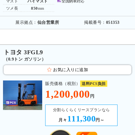
マスト
ハイマスト
全国納車対応
ツメ長
850
mm
展示拠点：
仙台営業所
掲載番号：
051353
トヨタ 3FGL9
（0.9トン ガソリン）
お気に入りに追加
販売価格（税別）
送料PCS負担
1,200,000
円
分割らくらくリースプランなら
111,300
月々
円～