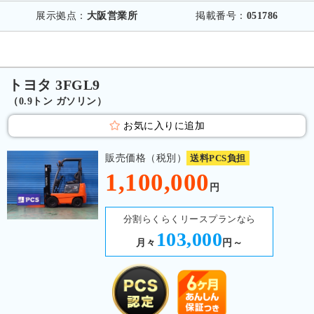
展示拠点：
大阪営業所
掲載番号：
051786
トヨタ 3FGL9
（0.9トン ガソリン）
お気に入りに追加
販売価格（税別）
送料PCS負担
1,100,000
円
分割らくらくリースプランなら
103,000
月々
円～