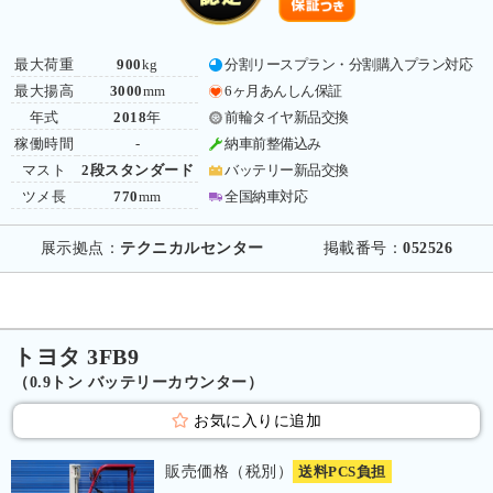
最大荷重
900
kg
分割リースプラン・分割購入プラン対応
最大揚高
3000
mm
6ヶ月あんしん保証
年式
2018
年
前輪タイヤ新品交換
稼働時間
-
納車前整備込み
マスト
2段スタンダード
バッテリー新品交換
ツメ長
770
mm
全国納車対応
展示拠点：
テクニカルセンター
掲載番号：
052526
トヨタ 3FB9
（0.9トン バッテリーカウンター）
お気に入りに追加
販売価格（税別）
送料PCS負担