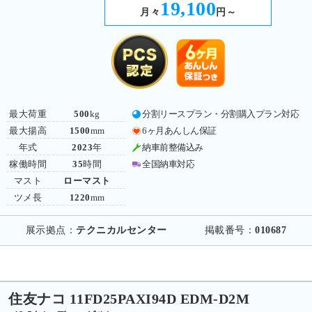
19,100
月々
円～
最大荷重
500
kg
分割リースプラン・分割購入プラン対応
最大揚高
1500
mm
6ヶ月あんしん保証
年式
2023
年
納車前整備込み
稼働時間
35
時間
全国納車対応
マスト
ローマスト
ツメ長
1220
mm
展示拠点：
テクニカルセンター
掲載番号：
010687
住友ナコ 11FD25PAXI94D EDM-D2M