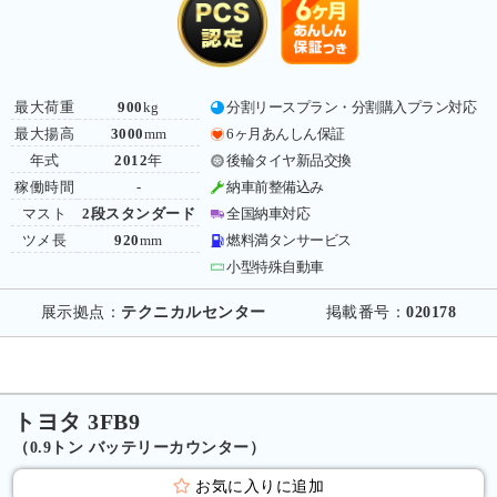
最大荷重
900
kg
分割リースプラン・分割購入プラン対応
最大揚高
3000
mm
6ヶ月あんしん保証
年式
2012
年
後輪タイヤ新品交換
稼働時間
-
納車前整備込み
マスト
2段スタンダード
全国納車対応
ツメ長
920
mm
燃料満タンサービス
小型特殊自動車
展示拠点：
テクニカルセンター
掲載番号：
020178
トヨタ 3FB9
（0.9トン バッテリーカウンター）
お気に入りに追加