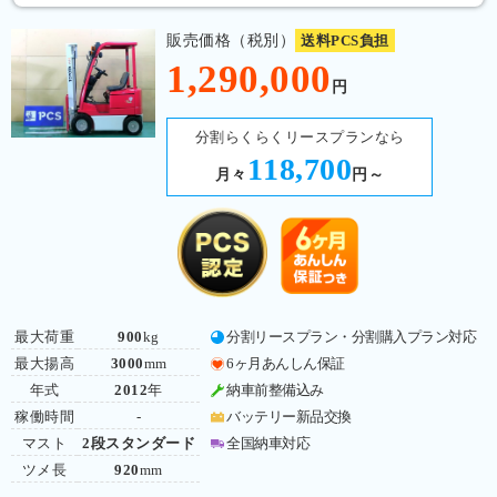
販売価格（税別）
送料PCS負担
1,290,000
円
分割らくらくリースプランなら
118,700
月々
円～
最大荷重
900
kg
分割リースプラン・分割購入プラン対応
最大揚高
3000
mm
6ヶ月あんしん保証
年式
2012
年
納車前整備込み
稼働時間
-
バッテリー新品交換
マスト
2段スタンダード
全国納車対応
ツメ長
920
mm