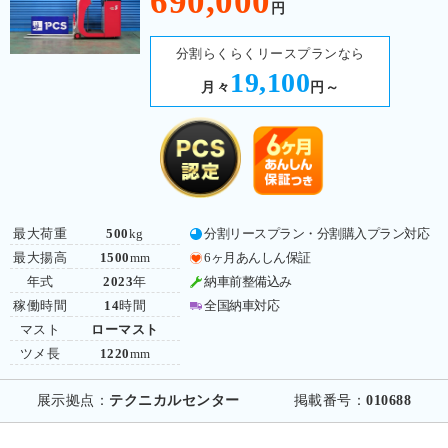
690,000
円
分割らくらくリースプランなら
19,100
月々
円～
最大荷重
500
kg
分割リースプラン・分割購入プラン対応
最大揚高
1500
mm
6ヶ月あんしん保証
年式
2023
年
納車前整備込み
稼働時間
14
時間
全国納車対応
マスト
ローマスト
ツメ長
1220
mm
展示拠点：
テクニカルセンター
掲載番号：
010688