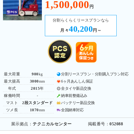
1,500,000
円
分割らくらくリースプランなら
40,200
月々
円～
最大荷重
900
kg
分割リースプラン・分割購入プラン対応
最大揚高
3000
mm
6ヶ月あんしん保証
年式
2015
年
全タイヤ新品交換
稼働時間
-
納車前整備込み
マスト
2段スタンダード
バッテリー新品交換
ツメ長
1070
mm
全国納車対応
展示拠点：
テクニカルセンター
掲載番号：
052088