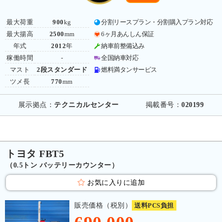
最大荷重
900
kg
分割リースプラン・分割購入プラン対応
最大揚高
2500
mm
6ヶ月あんしん保証
年式
2012
年
納車前整備込み
稼働時間
-
全国納車対応
マスト
2段スタンダード
燃料満タンサービス
ツメ長
770
mm
展示拠点：
テクニカルセンター
掲載番号：
020199
トヨタ FBT5
（0.5トン バッテリーカウンター）
お気に入りに追加
販売価格（税別）
送料PCS負担