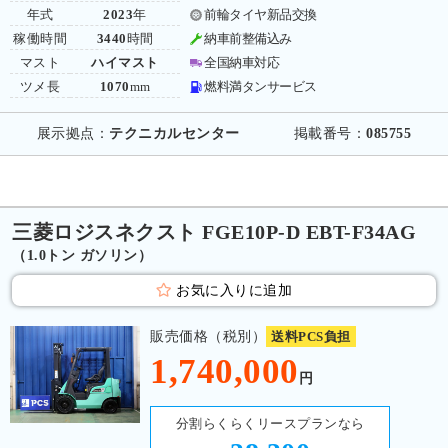
年式
2023
年
前輪タイヤ新品交換
稼働時間
3440
時間
納車前整備込み
マスト
ハイマスト
全国納車対応
ツメ長
1070
mm
燃料満タンサービス
展示拠点：
テクニカルセンター
掲載番号：
085755
三菱ロジスネクスト FGE10P-D EBT-F34AG
（1.0トン ガソリン）
お気に入りに追加
販売価格（税別）
送料PCS負担
1,740,000
円
分割らくらくリースプランなら