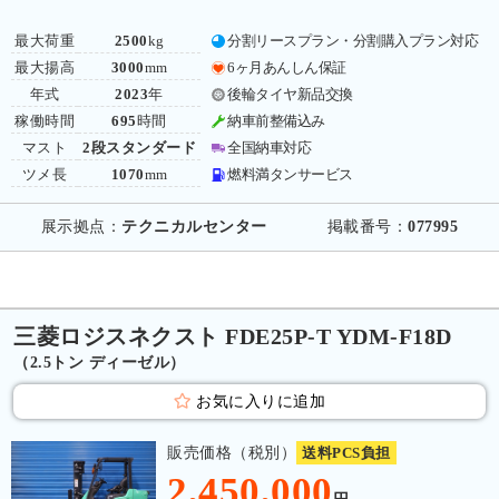
最大荷重
2500
kg
分割リースプラン・分割購入プラン対応
最大揚高
3000
mm
6ヶ月あんしん保証
年式
2023
年
後輪タイヤ新品交換
稼働時間
695
時間
納車前整備込み
マスト
2段スタンダード
全国納車対応
ツメ長
1070
mm
燃料満タンサービス
展示拠点：
テクニカルセンター
掲載番号：
077995
三菱ロジスネクスト FDE25P-T YDM-F18D
（2.5トン ディーゼル）
お気に入りに追加
販売価格（税別）
送料PCS負担
2,450,000