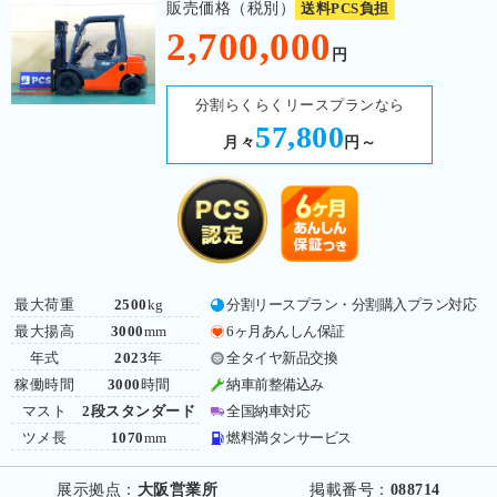
販売価格（税別）
送料PCS負担
2,700,000
円
分割らくらくリースプランなら
57,800
月々
円～
最大荷重
2500
kg
分割リースプラン・分割購入プラン対応
最大揚高
3000
mm
6ヶ月あんしん保証
年式
2023
年
全タイヤ新品交換
稼働時間
3000
時間
納車前整備込み
マスト
2段スタンダード
全国納車対応
ツメ長
1070
mm
燃料満タンサービス
展示拠点：
大阪営業所
掲載番号：
088714