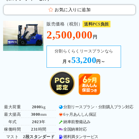
お気に入りに追加
販売価格（税別）
送料PCS負担
2,500,000
円
分割らくらくリースプランなら
53,200
月々
円～
最大荷重
2000
kg
分割リースプラン・分割購入プラン対応
最大揚高
3000
mm
6ヶ月あんしん保証
年式
2023
年
納車前整備込み
稼働時間
231
時間
全国納車対応
マスト
2段スタンダード
燃料満タンサービス