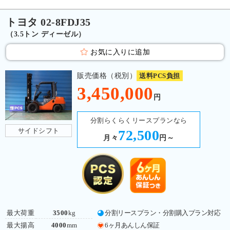
トヨタ 02-8FDJ35
（3.5トン ディーゼル）
お気に入りに追加
販売価格（税別）
送料PCS負担
3,450,000
円
分割らくらくリースプランなら
サイドシフト
72,500
月々
円～
最大荷重
3500
kg
分割リースプラン・分割購入プラン対応
最大揚高
4000
mm
6ヶ月あんしん保証