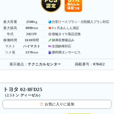
最大荷重
2500
kg
分割リースプラン・分割購入プラン対応
最大揚高
4000
mm
6ヶ月あんしん保証
年式
2023
年
後輪タイヤ新品交換
稼働時間
1610
時間
納車前整備込み
マスト
ハイマスト
全国納車対応
ツメ長
1370
mm
燃料満タンサービス
展示拠点：
テクニカルセンター
掲載番号：
070412
トヨタ 02-8FD25
（2.5トン ディーゼル）
お気に入りに追加