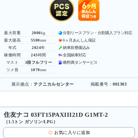
最大荷重
2000
kg
分割リースプラン・分割購入プラン対応
最大揚高
5500
mm
6ヶ月あんしん保証
年式
2024
年
納車前整備込み
稼働時間
245
時間
全国納車対応
マスト
3段フルフリー
燃料満タンサービス
ツメ長
1070
mm
展示拠点：
テクニカルセンター
掲載番号：
001303
住友ナコ 03FT15PAXIII21D G1MT-2
（1.5トン ガソリン/LPG）
お気に入りに追加