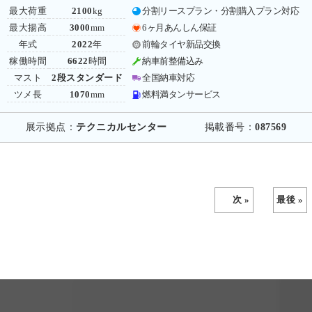
最大荷重
2100
kg
分割リースプラン・分割購入プラン対応
最大揚高
3000
mm
6ヶ月あんしん保証
年式
2022
年
前輪タイヤ新品交換
稼働時間
6622
時間
納車前整備込み
マスト
2段スタンダード
全国納車対応
ツメ長
1070
mm
燃料満タンサービス
展示拠点：
テクニカルセンター
掲載番号：
087569
次 »
最後 »