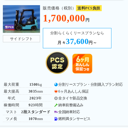
販売価格（税別）
送料PCS負担
1,700,000
円
分割らくらくリースプランなら
サイドシフト
37,600
月々
円～
最大荷重
1500
kg
分割リースプラン・分割購入プラン対応
最大揚高
3035
mm
6ヶ月あんしん保証
年式
2023
年
全タイヤ新品交換
稼働時間
923
時間
納車前整備込み
マスト
2段スタンダード
全国納車対応
ツメ長
1070
mm
燃料満タンサービス