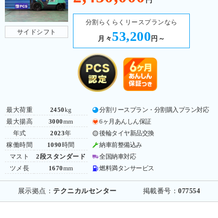
円
分割らくらくリースプランなら
サイドシフト
53,200
月々
円～
最大荷重
2450
kg
分割リースプラン・分割購入プラン対応
最大揚高
3000
mm
6ヶ月あんしん保証
年式
2023
年
後輪タイヤ新品交換
稼働時間
1090
時間
納車前整備込み
マスト
2段スタンダード
全国納車対応
ツメ長
1670
mm
燃料満タンサービス
展示拠点：
テクニカルセンター
掲載番号：
077554