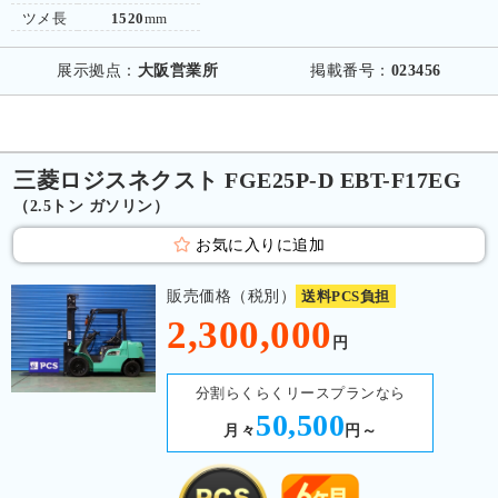
ツメ長
1520
mm
展示拠点：
大阪営業所
掲載番号：
023456
三菱ロジスネクスト FGE25P-D EBT-F17EG
（2.5トン ガソリン）
お気に入りに追加
販売価格（税別）
送料PCS負担
2,300,000
円
分割らくらくリースプランなら
50,500
月々
円～