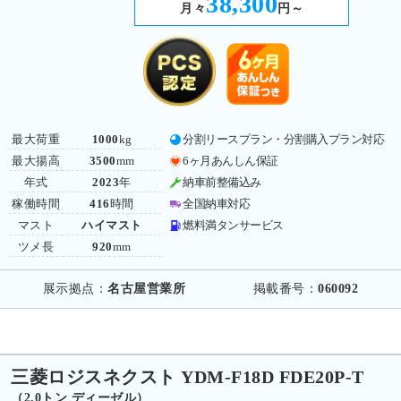
38,300
月々
円～
最大荷重
1000
kg
分割リースプラン・分割購入プラン対応
最大揚高
3500
mm
6ヶ月あんしん保証
年式
2023
年
納車前整備込み
稼働時間
416
時間
全国納車対応
マスト
ハイマスト
燃料満タンサービス
ツメ長
920
mm
展示拠点：
名古屋営業所
掲載番号：
060092
三菱ロジスネクスト YDM-F18D FDE20P-T
（2.0トン ディーゼル）