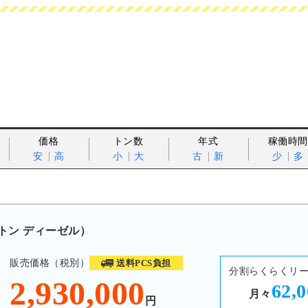
価格
トン数
年式
稼働時間
安
高
小
大
古
新
少
多
0トン ディーゼル）
販売価格（税別）
送料PCS負担
分割らくらくリ
2,930,000
62,
月々
円