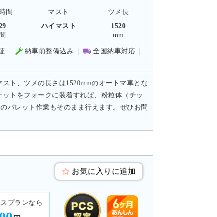
時間
マスト
ツメ長
29
ハイマスト
1520
間
mm
証
納車前整備込み
全国納車対応
マスト、ツメの長さは1520mmのオートマ車とな
ケットをフォークに装着すれば、粉粒体（チッ
常のパレット作業もそのまま行えます。ぜひお問
お気に入りに追加
ースプランなら
800