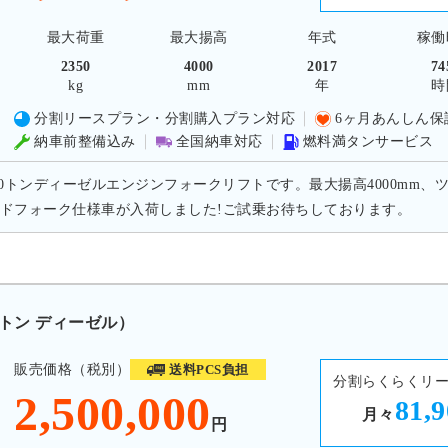
最大荷重
最大揚高
年式
稼働
2350
4000
2017
74
kg
mm
年
時
分割リースプラン・分割購入プラン対応
6ヶ月あんしん保
納車前整備込み
全国納車対応
燃料満タンサービス
.0トンディーゼルエンジンフォークリフトです。最大揚高4000mm、ツ
ドフォーク仕様車が入荷しました!ご試乗お待ちしております。
5トン ディーゼル）
販売価格（税別）
送料PCS負担
分割らくらくリ
2,500,000
81,
月々
円