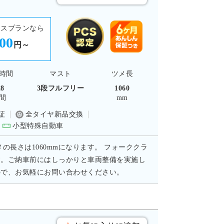
ースプランなら
800
円～
時間
マスト
ツメ長
28
3段フルフリー
1060
間
mm
証
全タイヤ新品交換
小型特殊自動車
メの長さは1060mmになります。 フォーククラ
す。ご納車前にはしっかりと車両整備を実施し
ので、お気軽にお問い合わせください。