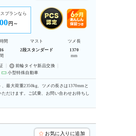
ースプランなら
500
円～
時間
マスト
ツメ長
16
2段スタンダード
1370
間
mm
証
前輪タイヤ新品交換
小型特殊自動車
最大荷重2350kg、ツメの長さは1370mmと
いただけます。ご試乗、お問い合わせお待ちし
お気に入りに追加