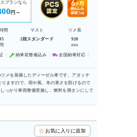
ースプランなら
300
円～
時間
マスト
ツメ長
35
2段スタンダード
920
間
mm
証
納車前整備込み
全国納車対応
mmのツメを装備したディーゼル車です。アタッチ
なりますので、雨や風、冬の寒さを防げるので
はしっかり車両整備実施し、燃料を満タンにして
お気に入りに追加