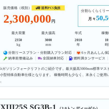
販売価格（税別）
送料PCS負担
分割らくらくリ
2,300,000
50,
月々
円
最大荷重
最大揚高
年式
稼働
2350
3000
2018
10
kg
mm
年
時
分割リースプラン・分割購入プラン対応
6ヶ月あんしん保
納車前整備込み
全国納車対応
燃料満タンサービス
.5tガソリンフォークリフトのご紹介です。最大揚高3000mm標準マスト、
小型特殊自動車仕様となります。 稼働時間も少なく、末永くご使用
。
II25S SG3B-1
（3.0トン ディーゼル）