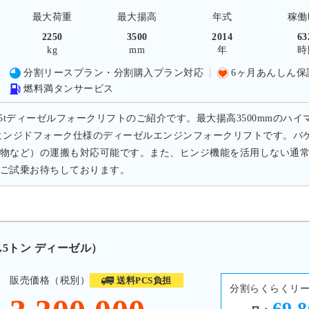
最大荷重
最大揚高
年式
稼働
2250
3500
2014
63
kg
mm
年
時
分割リースプラン・分割購入プラン対応
6ヶ月あんしん保
燃料満タンサービス
.5tディーゼルフォークリフトのご紹介です。最大揚高3500mmのハイ
ヒンジドフォーク仕様のディーゼルエンジンフォークリフトです。バ
物など）の運搬も対応可能です。また、ヒンジ機能を活用しない通
ご試乗お待ちしております。
.5トン ディーゼル）
販売価格（税別）
送料PCS負担
分割らくらくリ
69,