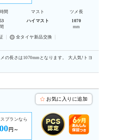
時間
マスト
ツメ長
53
ハイマスト
1070
間
mm
証
全タイヤ新品交換
メの長さは1070mmとなります。 大人気!トヨ
お気に入りに追加
ースプランなら
900
円～