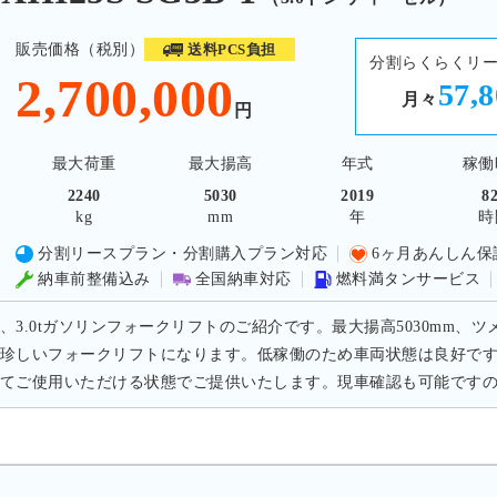
販売価格（税別）
送料PCS負担
分割らくらくリ
2,700,000
57,
月々
円
最大荷重
最大揚高
年式
稼働
2240
5030
2019
8
kg
mm
年
時
分割リースプラン・分割購入プラン対応
6ヶ月あんしん保
納車前整備込み
全国納車対応
燃料満タンサービス
、3.0tガソリンフォークリフトのご紹介です。最大揚高5030mm、ツ
珍しいフォークリフトになります。低稼働のため車両状態は良好で
てご使用いただける状態でご提供いたします。現車確認も可能です