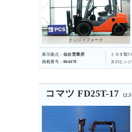
ヒンジドフォーク
展示拠点：
仙台営業所
トヨタ製3
掲載番号：
064478
タのヒンジ
コマツ FD25T-17
（2.