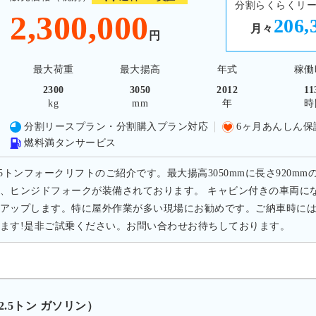
分割らくらくリ
2,300,000
206,
月々
円
最大荷重
最大揚高
年式
稼働
2300
3050
2012
11
kg
mm
年
時
分割リースプラン・分割購入プラン対応
6ヶ月あんしん保
燃料満タンサービス
.5トンフォークリフトのご紹介です。最大揚高3050mmに長さ920
、ヒンジドフォークが装備されております。 キャビン付きの車両に
アップします。特に屋外作業が多い現場にお勧めです。ご納車時に
ます!是非ご試乗ください。お問い合わせお待ちしております。
2.5トン ガソリン）