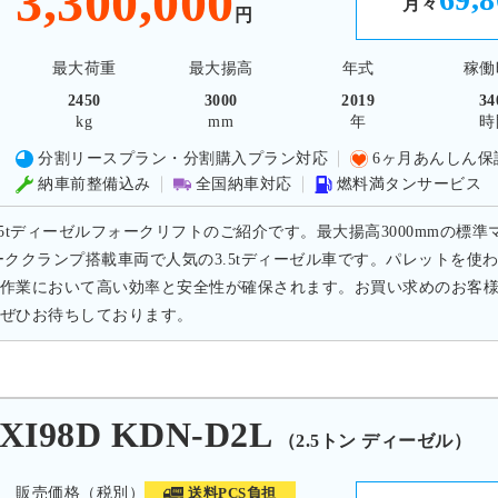
3,300,000
月々
円
最大荷重
最大揚高
年式
稼働
2450
3000
2019
34
kg
mm
年
時
分割リースプラン・分割購入プラン対応
6ヶ月あんしん保
納車前整備込み
全国納車対応
燃料満タンサービス
.5tディーゼルフォークリフトのご紹介です。最大揚高3000mmの標準
ーククランプ搭載車両で人気の3.5tディーゼル車です。パレットを
作業において高い効率と安全性が確保されます。お買い求めのお客
ぜひお待ちしております。
I98D KDN-D2L
（2.5トン ディーゼル）
販売価格（税別）
送料PCS負担