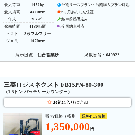
最大荷重
1450
kg
分割リースプラン・分割購入プラン対応
最大揚高
4500
mm
6ヶ月あんしん保証
年式
2024
年
納車前整備込み
稼働時間
4130
時間
全国納車対応
マスト
3段フルフリー
ツメ長
1070
mm
展示拠点：
仙台営業所
掲載番号：
040922
三菱ロジスネクスト FB15PN-80-300
（1.5トン バッテリーカウンター）
お気に入りに追加
販売価格（税別）
送料PCS負担
1,350,000
円