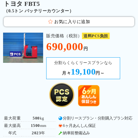
トヨタ FBT5
（0.5トン バッテリーカウンター）
お気に入りに追加
販売価格（税別）
送料PCS負担
690,000
円
分割らくらくリースプランなら
19,100
月々
円～
最大荷重
500
kg
分割リースプラン・分割購入プラン対応
最大揚高
1500
mm
6ヶ月あんしん保証
年式
2023
年
納車前整備込み