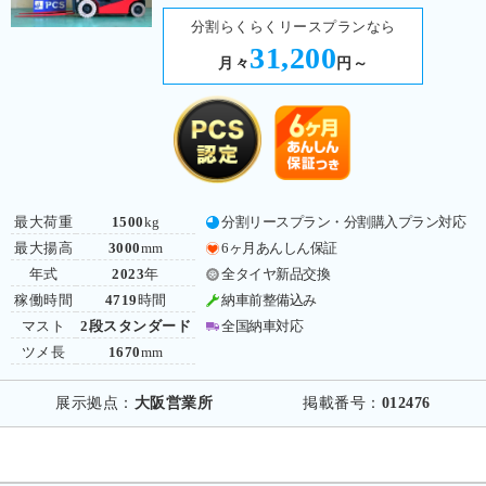
分割らくらくリースプランなら
31,200
月々
円～
最大荷重
1500
kg
分割リースプラン・分割購入プラン対応
最大揚高
3000
mm
6ヶ月あんしん保証
年式
2023
年
全タイヤ新品交換
稼働時間
4719
時間
納車前整備込み
マスト
2段スタンダード
全国納車対応
ツメ長
1670
mm
展示拠点：
大阪営業所
掲載番号：
012476