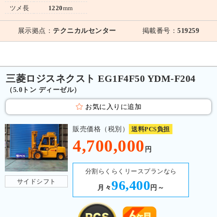
ツメ長
1220
mm
展示拠点：
テクニカルセンター
掲載番号：
519259
三菱ロジスネクスト EG1F4F50 YDM-F204
（5.0トン ディーゼル）
お気に入りに追加
販売価格（税別）
送料PCS負担
4,700,000
円
分割らくらくリースプランなら
サイドシフト
96,400
月々
円～