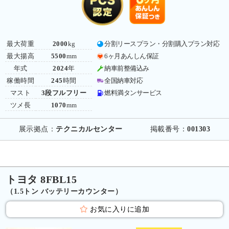
最大荷重
2000
kg
分割リースプラン・分割購入プラン対応
最大揚高
5500
mm
6ヶ月あんしん保証
年式
2024
年
納車前整備込み
稼働時間
245
時間
全国納車対応
マスト
3段フルフリー
燃料満タンサービス
ツメ長
1070
mm
展示拠点：
テクニカルセンター
掲載番号：
001303
トヨタ 8FBL15
（1.5トン バッテリーカウンター）
お気に入りに追加