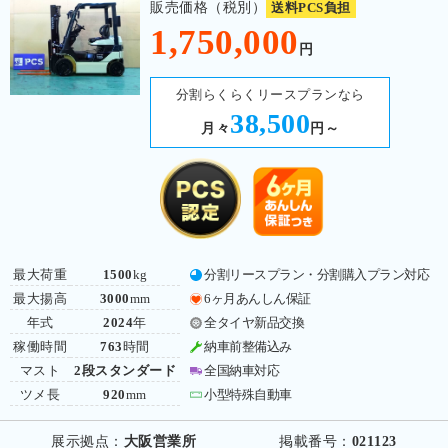
販売価格（税別）
送料PCS負担
1,750,000
円
分割らくらくリースプランなら
38,500
月々
円～
最大荷重
1500
kg
分割リースプラン・分割購入プラン対応
最大揚高
3000
mm
6ヶ月あんしん保証
年式
2024
年
全タイヤ新品交換
稼働時間
763
時間
納車前整備込み
マスト
2段スタンダード
全国納車対応
ツメ長
920
mm
小型特殊自動車
展示拠点：
大阪営業所
掲載番号：
021123