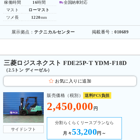
稼働時間
16
時間
全国納車対応
マスト
ローマスト
ツメ長
1220
mm
展示拠点：
テクニカルセンター
掲載番号：
010689
三菱ロジスネクスト FDE25P-T YDM-F18D
（2.5トン ディーゼル）
お気に入りに追加
販売価格（税別）
送料PCS負担
2,450,000
円
分割らくらくリースプランなら
サイドシフト
53,200
月々
円～