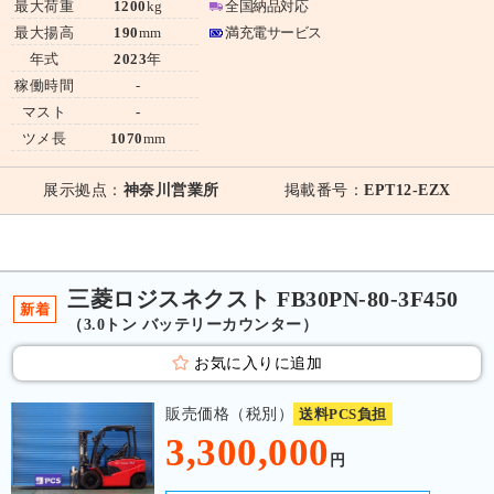
最大荷重
1200
kg
全国納品対応
最大揚高
190
mm
満充電サービス
年式
2023
年
稼働時間
-
マスト
-
ツメ長
1070
mm
展示拠点：
神奈川営業所
掲載番号：
EPT12-EZX
三菱ロジスネクスト FB30PN-80-3F450
新着
（3.0トン バッテリーカウンター）
お気に入りに追加
販売価格（税別）
送料PCS負担
3,300,000
円