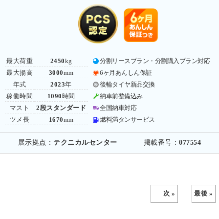
最大荷重
2450
kg
分割リースプラン・分割購入プラン対応
最大揚高
3000
mm
6ヶ月あんしん保証
年式
2023
年
後輪タイヤ新品交換
稼働時間
1090
時間
納車前整備込み
マスト
2段スタンダード
全国納車対応
ツメ長
1670
mm
燃料満タンサービス
展示拠点：
テクニカルセンター
掲載番号：
077554
次 »
最後 »