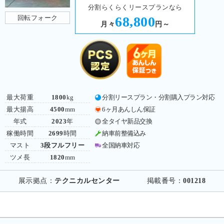
分割らくらくリースプランなら
回転フォーク
68,800
月々
円～
最大荷重
1800
kg
分割リースプラン・分割購入プラン対応
最大揚高
4500
mm
6ヶ月あんしん保証
年式
2023
年
全タイヤ新品交換
稼働時間
2699
時間
納車前整備込み
マスト
3段フルフリー
全国納車対応
ツメ長
1820
mm
展示拠点：
テクニカルセンター
掲載番号：
001218