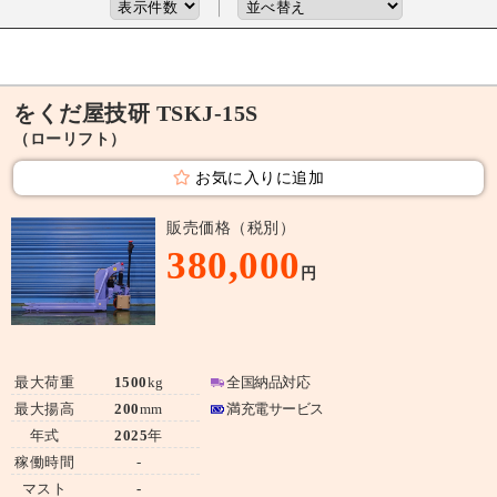
をくだ屋技研 TSKJ-15S
（ローリフト）
お気に入りに追加
販売価格（税別）
380,000
円
最大荷重
1500
kg
全国納品対応
最大揚高
200
mm
満充電サービス
年式
2025
年
稼働時間
-
マスト
-