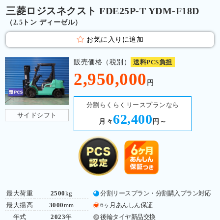
三菱ロジスネクスト FDE25P-T YDM-F18D
（2.5トン ディーゼル）
お気に入りに追加
販売価格（税別）
送料PCS負担
2,950,000
円
分割らくらくリースプランなら
サイドシフト
62,400
月々
円～
最大荷重
2500
kg
分割リースプラン・分割購入プラン対応
最大揚高
3000
mm
6ヶ月あんしん保証
年式
2023
年
後輪タイヤ新品交換