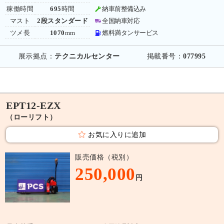
稼働時間
695
時間
納車前整備込み
マスト
2段スタンダード
全国納車対応
ツメ長
1070
mm
燃料満タンサービス
展示拠点：
テクニカルセンター
掲載番号：
077995
EPT12-EZX
（ローリフト）
お気に入りに追加
販売価格（税別）
250,000
円