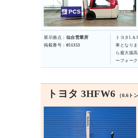
展示拠点：
仙台営業所
トヨタL＆
掲載番号：
051353
車となりま
ら最大揚高
ーフォーク
トヨタ 3HFW6
（0.6ト