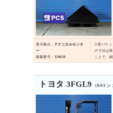
展示拠点：
テクニカルセンタ
2t系バケ
ー
の寸法は長
掲載番号：
329610
ことで、細
トヨタ 3FGL9
（0.9トン