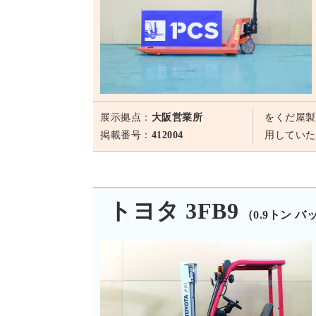
展示拠点：
大阪営業所
をくだ屋製
掲載番号：
412004
用していた
トヨタ 3FB9
（0.9トン 