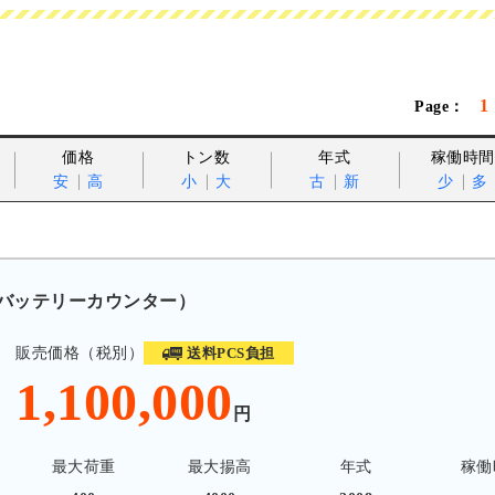
1
価格
トン数
年式
稼働時間
安
高
小
大
古
新
少
多
ン バッテリーカウンター）
販売価格（税別）
送料PCS負担
1,100,000
円
最大荷重
最大揚高
年式
稼働