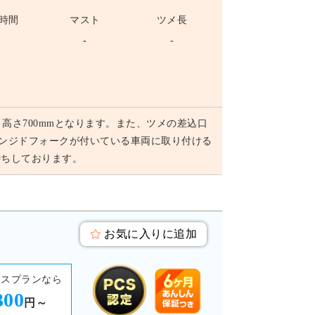
時間
マスト
ツメ長
-
-
-
m、高さ700mmとなります。また、ツメの差込口
トにヒンジドフォークが付いている車両に取り付ける
待ちしております。
お気に入りに追加
ースプランなら
300
円～