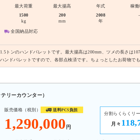
最大荷重
最大揚高
年式
稼働
1500
200
2008
kg
mm
年
全国納品対応
1.5トンのハンドパレットです。最大揚高は200mm、ツメの長さは1
ハンドパレットですので、各部点検済です。ちょっとしたお荷物で
バッテリーカウンター）
販売価格（税別）
送料PCS負担
分割らくらくリ
1,290,000
118,
月々
円