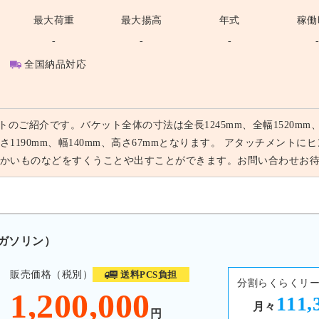
最大荷重
最大揚高
年式
稼働
-
-
-
全国納品対応
ットのご紹介です。バケット全体の寸法は全長1245mm、全幅1520m
さ1190mm、幅140mm、高さ67mmとなります。 アタッチメン
かいものなどをすくうことや出すことができます。お問い合わせお
 ガソリン）
販売価格（税別）
送料PCS負担
分割らくらくリ
1,200,000
111,
月々
円