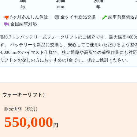
400
4000
2008
kg
mm
年
6ヶ月あんしん保証
全タイヤ新品交換
納車前整備込
全国納車対応
F製0.7トンバッテリー式フォークリフトのご紹介です。最大揚高4000
す。 バッテリーを新品に交換し、安心してご使用いただけるよう整
4,000mmのハイマスト仕様で、狭い通路や高所での荷役作業にも
リフトをお探しの方におすすめの1台です。ぜひご検討ください。
ン ウォーキーリフト）
販売価格（税別）
550,000
円