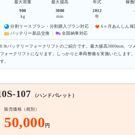
最大荷重
最大揚高
年式
稼働
900
3000
2012
kg
mm
年
分割リースプラン・分割購入プラン対応
6ヶ月あんしん保
バッテリー新品交換
全国納車対応
0.9tバッテリーフォークリフトのご紹介です。最大揚高3000mm、ツ
フォークリフトになります。しっかりと車両整備を実施いたします
す。
S-107
（ハンドパレット）
販売価格（税別）
50,000
円