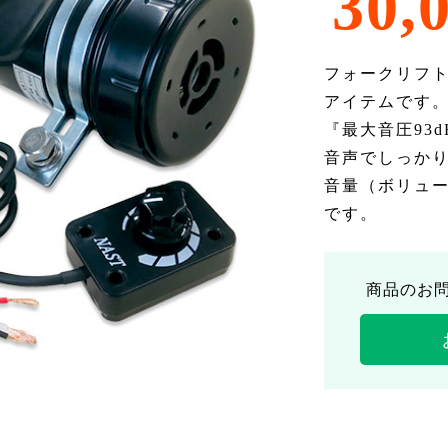
30,
フォークリフ
アイテムです
『最大音圧93
音声でしっか
音量（ボリュ
です。
商品のお