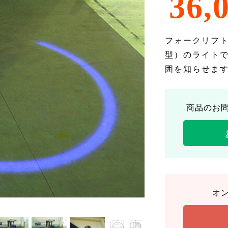
36,
フォークリフ
型）のライト
囲を知らせま
商品のお
オ