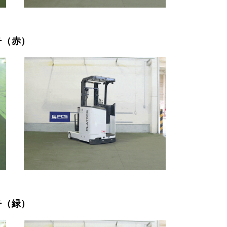
チ（赤）
チ（緑）