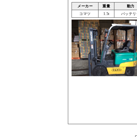
メーカー
重量
動力
コマツ
1.5t
バッテリ