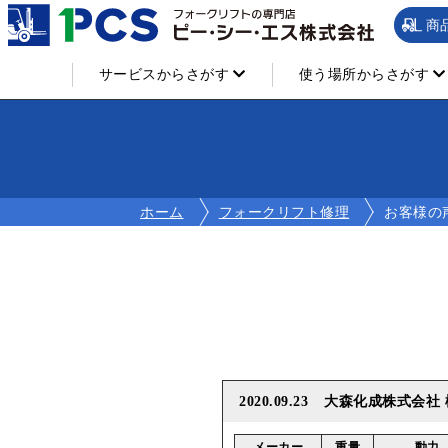
商
サービスからさがす
使う場所からさがす
ホーム
フォークリフト修理
お客様の
2020.09.23
大森化成株式会社 
メーカー
重量
動力