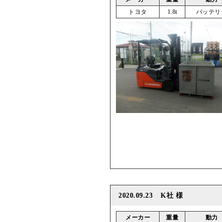
トヨタ
1.8t
バッテリ
2020.09.23
K社 様
メーカー
重量
動力