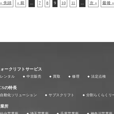
« 先頭
« 前
...
7
8
9
10
11
...
次 »
最後 
フォークリフトサービス
レンタル
中古販売
買取
修理
法定点検
CSの特長
自動化ソリューション
サブスクリフト
分割らくらくリ
営業所
仙台営業所
埼玉営業所
千葉営業所
神奈川営業所