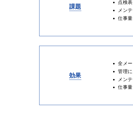
点検表
課題
メンテ
仕事量
全メー
管理に
効果
メンテ
仕事量