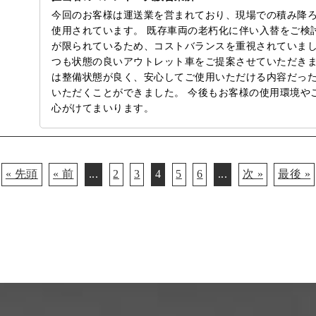
今回のお客様は運送業を営まれており、現場での積み降
使用されています。 既存車両の老朽化に伴い入替をご検
が限られているため、コストバランスを重視されていまし
つも状態の良いアウトレット車をご提案させていただきま
は整備状態が良く、安心してご使用いただける内容だっ
いただくことができました。 今後もお客様の使用環境や
心がけてまいります。
« 先頭
« 前
...
2
3
4
5
6
...
次 »
最後 »