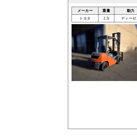
メーカー
重量
動力
トヨタ
2.5t
ディーゼ