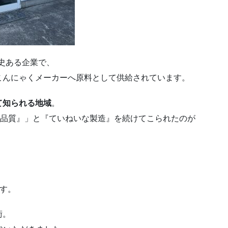
史ある企業で、
こんにゃくメーカーへ原料として供給されています。
て知られる地域
。
い品質』」と『ていねいな製造』を続けてこられたのが
です。
術。