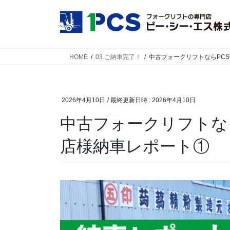
コ
ナ
ン
ビ
テ
ゲ
ン
ー
ツ
シ
HOME
03.ご納車完了！
中古フォークリフトならPC
へ
ョ
ス
ン
キ
に
2026年4月10日
/ 最終更新日時 :
2026年4月10日
ッ
移
プ
動
中古フォークリフトな
店様納車レポート①