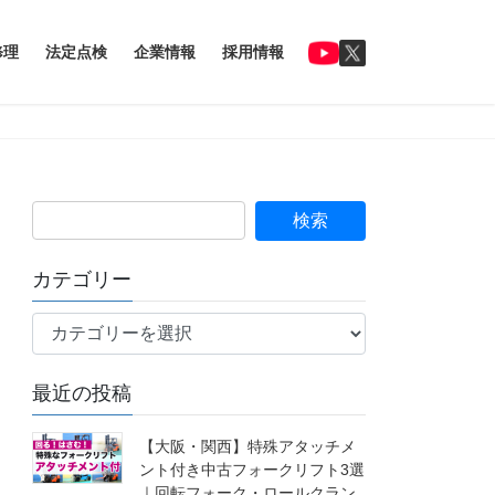
修理
法定点検
企業情報
採用情報
カテゴリー
カ
テ
ゴ
最近の投稿
リ
ー
【大阪・関西】特殊アタッチメ
ント付き中古フォークリフト3選
｜回転フォーク・ロールクラン