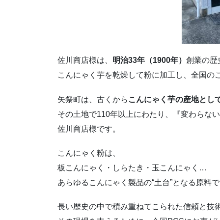
佐川商店様は、
明治33年（1900年）
創業の歴
こんにゃく芋を乾燥して粉に加工し、全国の
矢祭町は、古くから
こんにゃく芋の産地とし
その土地で110年以上にわたり、『変わらな
佐川商店様です。
こんにゃく粉は、
板こんにゃく・しらたき・玉こんにゃく…
あらゆるこんにゃく製品の“土台”となる原料
長い歴史の中で積み重ねてこられた信頼と技