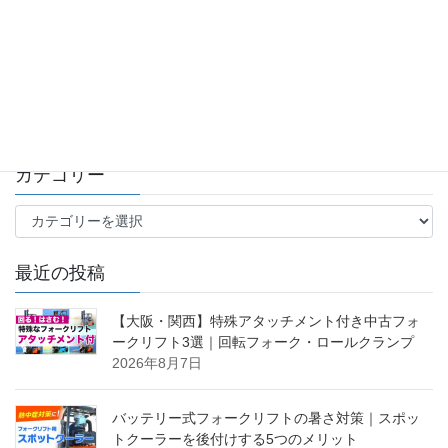
台｜福島の佐川商店様納車レポ
ート①
2026年4月10日
カテゴリー
カ
テ
ゴ
最近の投稿
リ
ー
【大阪・関西】特殊アタッチメント付き中古フォ
ークリフト3選｜回転フォーク・ロールクランプ
2026年8月7日
バッテリー式フォークリフトの暑さ対策｜スポッ
トクーラーを後付けする5つのメリット