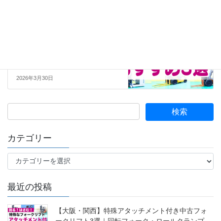
2026年3月25日
06.フォークリフト中古販売
次の記事
厳選！今すぐ活躍の「認定中古
フォークリフト」おすすめ3台
【大阪営業所】
2026年3月30日
カテゴリー
カ
テ
ゴ
最近の投稿
リ
ー
【大阪・関西】特殊アタッチメント付き中古フォ
ークリフト3選｜回転フォーク・ロールクランプ