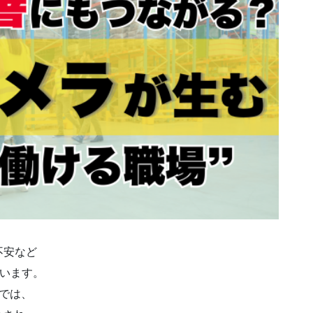
不安など
ています。
では、