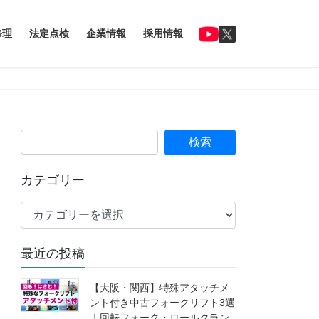
修理
法定点検
企業情報
採用情報
カテゴリー
カ
テ
ゴ
最近の投稿
リ
ー
【大阪・関西】特殊アタッチメ
ント付き中古フォークリフト3選
｜回転フォーク・ロールクラン