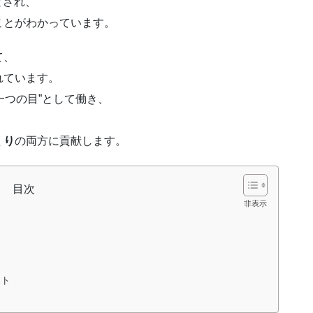
とされ、
ことがわかっています。
て、
れています。
一つの目”として働き、
くり
の両方に貢献します。
目次
ント