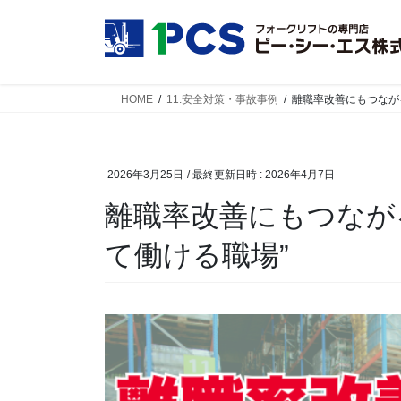
コ
ナ
ン
ビ
テ
ゲ
ン
ー
ツ
シ
HOME
11.安全対策・事故事例
離職率改善にもつながる
へ
ョ
ス
ン
キ
に
2026年3月25日
/ 最終更新日時 :
2026年4月7日
ッ
移
プ
動
離職率改善にもつなが
て働ける職場”