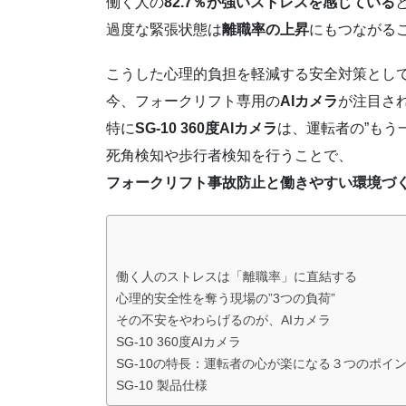
働く人の
82.7％が強いストレスを感じている
過度な緊張状態は
離職率の上昇
にもつながる
こうした心理的負担を軽減する安全対策とし
今、フォークリフト専用の
AIカメラ
が注目さ
特に
SG-10 360度AIカメラ
は、運転者の”もう
死角検知や歩行者検知を行うことで、
フォークリフト事故防止と働きやすい環境づ
働く人のストレスは「離職率」に直結する
心理的安全性を奪う現場の”3つの負荷”
その不安をやわらげるのが、AIカメラ
SG-10 360度AIカメラ
SG-10の特長：運転者の心が楽になる３つのポイ
SG-10 製品仕様