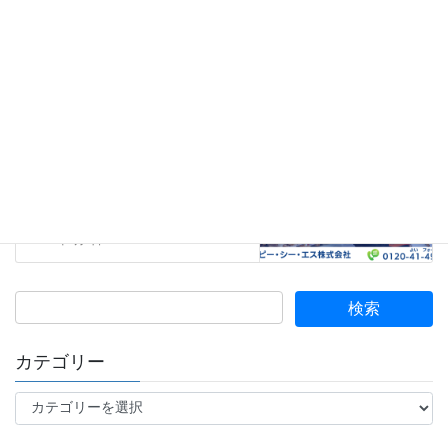
【お客様の声】愛知県岡崎市の
自動車カスタマイズショップ
「ビークルフィールド」様に、
中古バッテリーフォークリフト
をご導入いただきました！
2025年5月19日
01.どんな会社？
次の記事
【月10本更新へ！】デジタルマ
ーケティング部からのお知らせ
と、新たな挑戦！
2025年6月2日
カテゴリー
カ
テ
ゴ