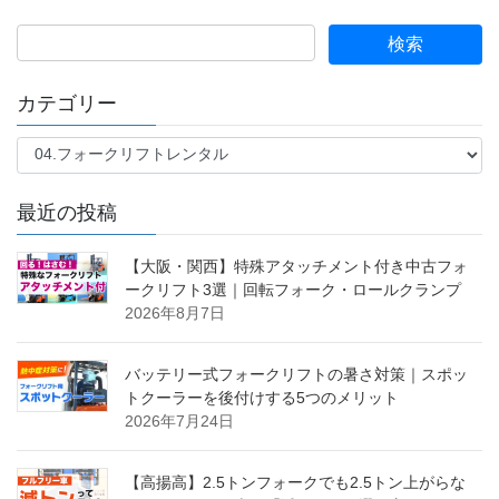
稿
ペ
ペ
ペ
の
ー
ー
ー
ペ
ジ
ジ
ジ
ー
カテゴリー
ジ
カ
送
テ
り
ゴ
最近の投稿
リ
ー
【大阪・関西】特殊アタッチメント付き中古フォ
ークリフト3選｜回転フォーク・ロールクランプ
2026年8月7日
バッテリー式フォークリフトの暑さ対策｜スポッ
トクーラーを後付けする5つのメリット
2026年7月24日
【高揚高】2.5トンフォークでも2.5トン上がらな