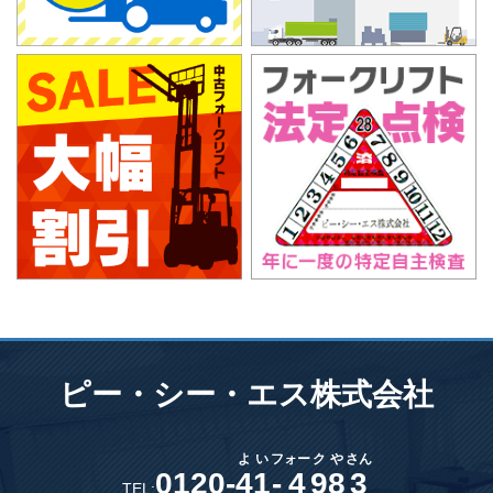
ピー・シー・エス株式会社
よ
い
フ
ォー
ク
や
さん
0120-
4
1
-
4
9
8
3
TEL: