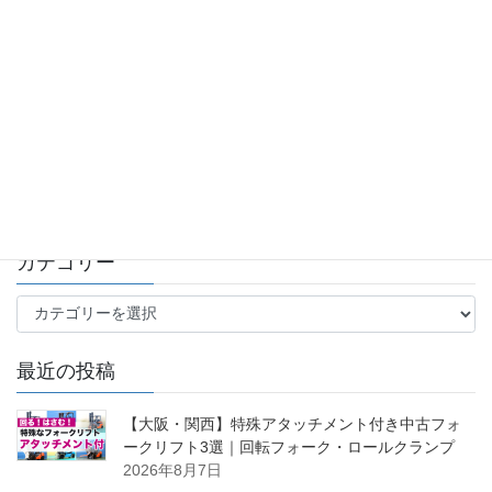
次の記事
【新車2台同時入庫】三菱ロジス
ネクスト製2.5トンナンバー付フ
ォークリフトのレンタル開始！
【千葉営業所】
2026年6月12日
カテゴリー
カ
テ
ゴ
最近の投稿
リ
ー
【大阪・関西】特殊アタッチメント付き中古フォ
ークリフト3選｜回転フォーク・ロールクランプ
2026年8月7日