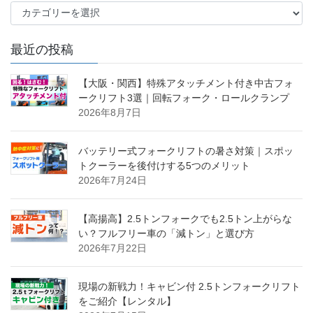
カ
テ
ゴ
最近の投稿
リ
ー
【大阪・関西】特殊アタッチメント付き中古フォ
ークリフト3選｜回転フォーク・ロールクランプ
2026年8月7日
バッテリー式フォークリフトの暑さ対策｜スポッ
トクーラーを後付けする5つのメリット
2026年7月24日
【高揚高】2.5トンフォークでも2.5トン上がらな
い？フルフリー車の「減トン」と選び方
2026年7月22日
現場の新戦力！キャビン付 2.5トンフォークリフト
をご紹介【レンタル】