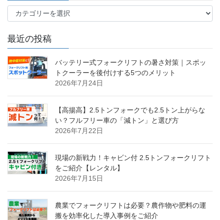
カ
テ
ゴ
最近の投稿
リ
ー
バッテリー式フォークリフトの暑さ対策｜スポッ
トクーラーを後付けする5つのメリット
2026年7月24日
【高揚高】2.5トンフォークでも2.5トン上がらな
い？フルフリー車の「減トン」と選び方
2026年7月22日
現場の新戦力！キャビン付 2.5トンフォークリフト
をご紹介【レンタル】
2026年7月15日
農業でフォークリフトは必要？農作物や肥料の運
搬を効率化した導入事例をご紹介