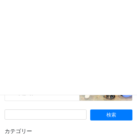
11.安全対策・事故事例
カテゴリー
05.フォークアタッチメント
前の記事
1台３役！ヒンジドフォーク+差
込バケットの魅力
2026年2月27日
08.フォークリフト点検修理
次の記事
フォークリフトのお悩み解決！
修理・点検のご相談はPCS仙台
営業所へ
2026年3月18日
カテゴリー