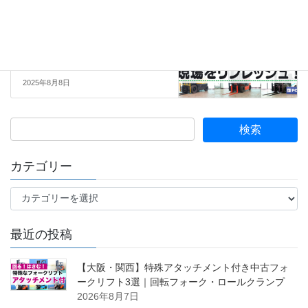
2025年7月28日
06.フォークリフト中古販売
次の記事
【仙台営業所】 この秋、PCSの
中古車で現場をリフレッシュ！
2025年8月8日
カテゴリー
カ
テ
ゴ
最近の投稿
リ
ー
【大阪・関西】特殊アタッチメント付き中古フォ
ークリフト3選｜回転フォーク・ロールクランプ
2026年8月7日