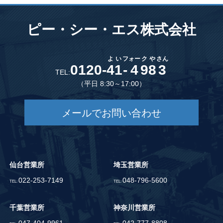
ピー・シー・エス株式会社
よ
い
フ
ォー
ク
や
さん
0120-
4
1
-
4
9
8
3
TEL:
（平日 8:30～17:00）
メールでお問い合わせ
仙台営業所
埼玉営業所
022-253-7149
048-796-5600
TEL:
TEL:
千葉営業所
神奈川営業所