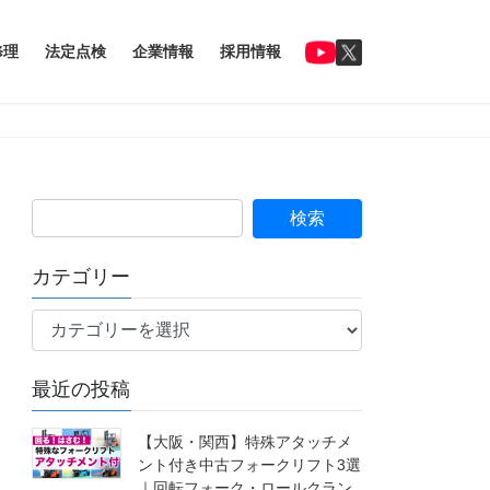
修理
法定点検
企業情報
採用情報
カテゴリー
カ
テ
ゴ
最近の投稿
リ
ー
【大阪・関西】特殊アタッチメ
ント付き中古フォークリフト3選
｜回転フォーク・ロールクラン