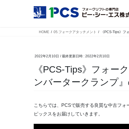
コ
ナ
ン
ビ
テ
ゲ
ン
ー
ツ
シ
HOME
05.フォークアタッチメント
《PCS-Tip
へ
ョ
ス
ン
キ
に
2022年2月10日
/ 最終更新日時 :
2022年2月10日
ッ
移
プ
動
《PCS-Tips》フ
ンバータークランプ』
こちらでは、PCSで販売する良質な中古フォ
ピックスをお届けしていきます。