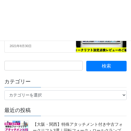
トン)フォークリフトのご紹介
2021年8月23日
08.フォークリフト点検修理
次の記事
《PCS-Tips》 フォークリフト法
定点検レビューのご紹介
2021年8月30日
カテゴリー
カ
テ
ゴ
最近の投稿
リ
ー
【大阪・関西】特殊アタッチメント付き中古フォ
ークリフト3選｜回転フォーク・ロールクランプ