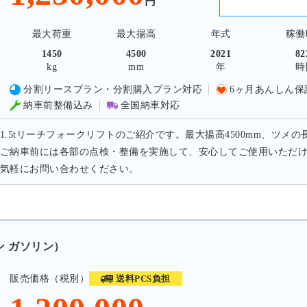
円
最大荷重
最大揚高
年式
稼働
1450
4500
2021
82
kg
mm
年
時
分割リースプラン・分割購入プラン対応
6ヶ月あんしん保
納車前整備込み
全国納車対応
1.5tリーチフォークリフトのご紹介です。最大揚高4500mm、ツメの
ご納車前には各部の点検・整備を実施して、安心してご使用いただ
気軽にお問い合わせください。
ン ガソリン）
販売価格（税別）
送料PCS負担