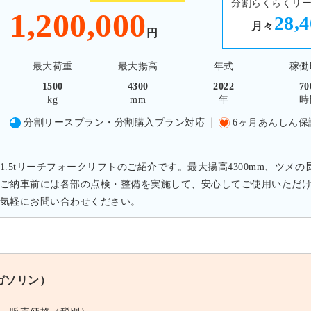
分割らくらくリ
1,200,000
28,
月々
円
最大荷重
最大揚高
年式
稼働
1500
4300
2022
70
kg
mm
年
時
分割リースプラン・分割購入プラン対応
6ヶ月あんしん保
1.5tリーチフォークリフトのご紹介です。最大揚高4300mm、ツメの
ご納車前には各部の点検・整備を実施して、安心してご使用いただ
気軽にお問い合わせください。
 ガソリン）