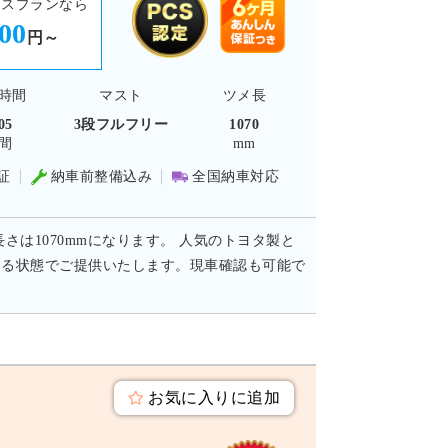
ースプランなら
400
円～
時間
マスト
ツメ長
05
3段フルフリー
1070
間
mm
証
納車前整備込み
全国納車対応
長さは1070mmになります。 人気のトヨタ製と
ける状態でご提供いたします。現車確認も可能で
お気に入りに追加