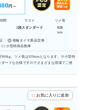
300
円～
時間
マスト
ツメ長
-
2段スタンダード
920
mm
証
後輪タイヤ新品交換
小型特殊自動車
900kg、ツメ長は920mmとなります。※小型特
ンダードな仕様ですのでさまざまな現場でご使
お気に入りに追加