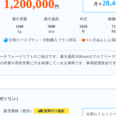
1,200,000
28,
月々
円
最大荷重
最大揚高
年式
稼働
1400
5000
2020
71
kg
mm
年
時
分割リースプラン・分割購入プラン対応
6ヶ月あんしん保
ーチフォークリフトのご紹介です。最大揚高5000mmのフルフリーマ
の作業や高所作業に力を発揮してくれる車両です。車両状態良好で
 ガソリン）
販売価格（税別）
送料PCS負担
分割らくらくリ