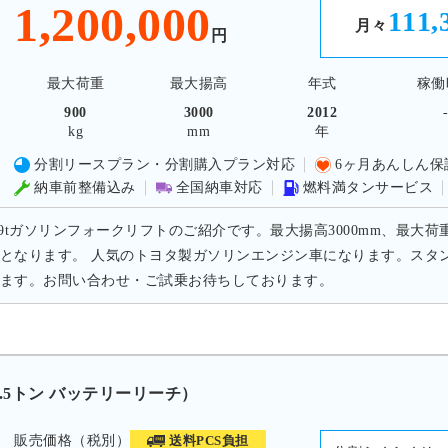
1,200,000
111,
月々
円
最大荷重
最大揚高
年式
稼働
900
3000
2012
kg
mm
年
分割リースプラン・分割購入プラン対応
6ヶ月あんしん保
納車前整備込み
全国納車対応
燃料満タンサービス
.9tガソリンフォークリフトのご紹介です。最大揚高3000mm、最大荷重
となります。 人気のトヨタ製ガソリンエンジン車になります。スタ
ます。お問い合わせ・ご試乗お待ちしております。
.5トン バッテリーリーチ）
販売価格（税別）
送料PCS負担