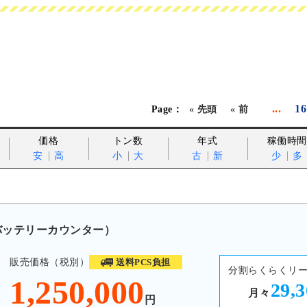
...
16
« 先頭
« 前
価格
トン数
年式
稼働時間
安
高
小
大
古
新
少
多
 バッテリーカウンター）
販売価格（税別）
送料PCS負担
分割らくらくリ
1,250,000
29,
月々
円