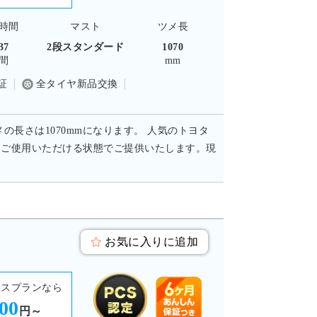
時間
マスト
ツメ長
37
2段スタンダード
1070
間
mm
証
全タイヤ新品交換
メの長さは1070mmになります。 人気のトヨタ
てご使用いただける状態でご提供いたします。現
お気に入りに追加
ースプランなら
300
円～