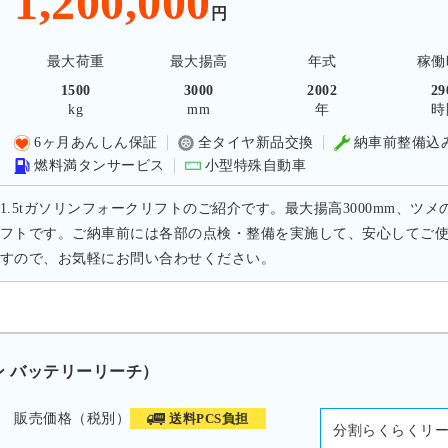
1,200,000
円
最大荷重
最大揚高
年式
稼働
1500
3000
2002
29
kg
mm
年
時
6ヶ月あんしん保証
全タイヤ新品交換
納車前整備込
燃料満タンサービス
小型特殊自動車
1.5tガソリンフォークリフトのご紹介です。最大揚高3000mm、ツメ
フトです。ご納車前には各部の点検・整備を実施して、安心してご
すので、お気軽にお問い合わせください。
トン バッテリーリーチ）
販売価格（税別）
送料PCS負担
分割らくらくリ