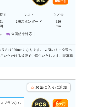
時間
マスト
ツメ長
01
2段スタンダード
920
間
mm
み
全国納車対応
の長さは920mmになります。 人気のトヨタ製の
使用いただける状態でご提供いたします。現車確
お気に入りに追加
ースプランなら