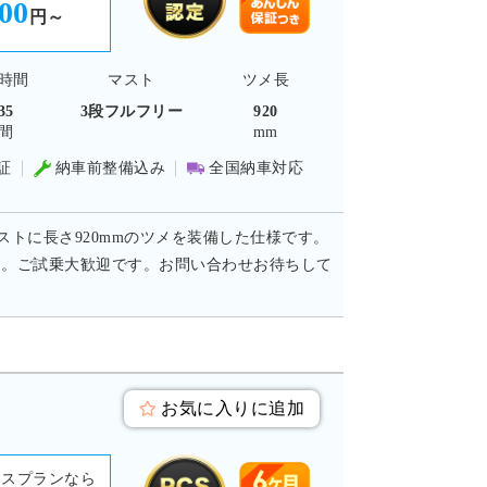
400
円～
時間
マスト
ツメ長
35
3段フルフリー
920
間
mm
証
納車前整備込み
全国納車対応
ストに長さ920mmのツメを装備した仕様です。
す。ご試乗大歓迎です。お問い合わせお待ちして
お気に入りに追加
ースプランなら