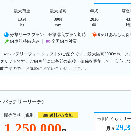
最大荷重
最大揚高
年式
稼働
1350
3000
2016
43
kg
mm
年
時
分割リースプラン・分割購入プラン対応
6ヶ月あんしん保
納車前整備込み
全国納車対応
1.4tバッテリーフォークリフトのご紹介です。最大揚高3000mm、ツ
クリフトです。ご納車前には各部の点検・整備を実施して、安心し
能ですので、お気軽にお問い合わせください。
トン バッテリーリーチ）
販売価格（税別）
送料PCS負担
分割らくらくリ
1,250,000
29,
月々