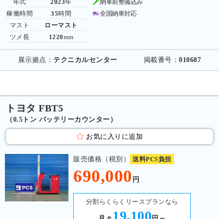
年式
2023
年
納車前整備込み
稼働時間
35
時間
全国納車対応
マスト
ローマスト
ツメ長
1220
mm
展示拠点：
テクニカルセンター
掲載番号：
010687
トヨタ FBT5
（0.5トン バッテリーカウンター）
お気に入りに追加
販売価格（税別）
送料PCS負担
690,000
円
分割らくらくリースプランなら
19,100
月々
円～