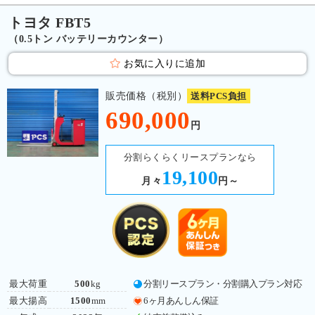
トヨタ FBT5
（0.5トン バッテリーカウンター）
お気に入りに追加
販売価格（税別）
送料PCS負担
690,000
円
分割らくらくリースプランなら
19,100
月々
円～
最大荷重
500
kg
分割リースプラン・分割購入プラン対応
最大揚高
1500
mm
6ヶ月あんしん保証