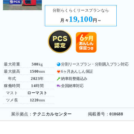
分割らくらくリースプランなら
19,100
月々
円～
最大荷重
500
kg
分割リースプラン・分割購入プラン対応
最大揚高
1500
mm
6ヶ月あんしん保証
年式
2023
年
納車前整備込み
稼働時間
14
時間
全国納車対応
マスト
ローマスト
ツメ長
1220
mm
展示拠点：
テクニカルセンター
掲載番号：
010688