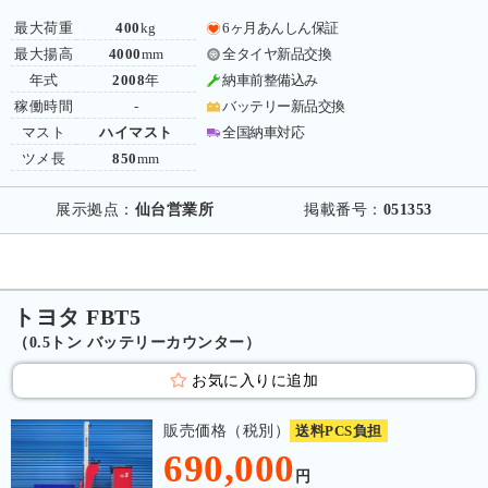
最大荷重
400
kg
6ヶ月あんしん保証
最大揚高
4000
mm
全タイヤ新品交換
年式
2008
年
納車前整備込み
稼働時間
-
バッテリー新品交換
マスト
ハイマスト
全国納車対応
ツメ長
850
mm
展示拠点：
仙台営業所
掲載番号：
051353
トヨタ FBT5
（0.5トン バッテリーカウンター）
お気に入りに追加
販売価格（税別）
送料PCS負担
690,000
円