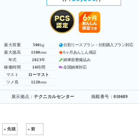
最大荷重
500
kg
分割リースプラン・分割購入プラン対応
最大揚高
1500
mm
6ヶ月あんしん保証
年式
2023
年
納車前整備込み
稼働時間
16
時間
全国納車対応
マスト
ローマスト
ツメ長
1220
mm
展示拠点：
テクニカルセンター
掲載番号：
010689
« 先頭
« 前