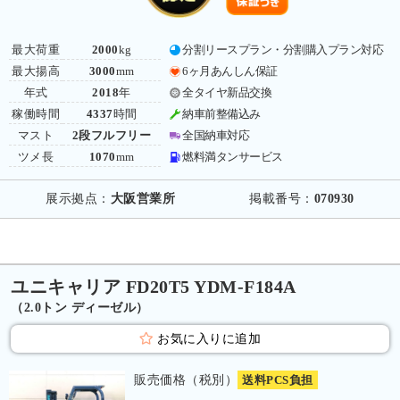
最大荷重
2000
kg
分割リースプラン・分割購入プラン対応
最大揚高
3000
mm
6ヶ月あんしん保証
年式
2018
年
全タイヤ新品交換
稼働時間
4337
時間
納車前整備込み
マスト
2段フルフリー
全国納車対応
ツメ長
1070
mm
燃料満タンサービス
展示拠点：
大阪営業所
掲載番号：
070930
ユニキャリア FD20T5 YDM-F184A
（2.0トン ディーゼル）
お気に入りに追加
販売価格（税別）
送料PCS負担