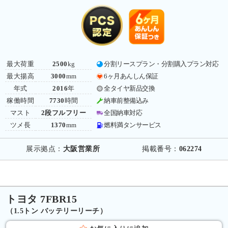
最大荷重
2500
kg
分割リースプラン・分割購入プラン対応
最大揚高
3000
mm
6ヶ月あんしん保証
年式
2016
年
全タイヤ新品交換
稼働時間
7730
時間
納車前整備込み
マスト
2段フルフリー
全国納車対応
ツメ長
1370
mm
燃料満タンサービス
展示拠点：
大阪営業所
掲載番号：
062274
トヨタ 7FBR15
（1.5トン バッテリーリーチ）