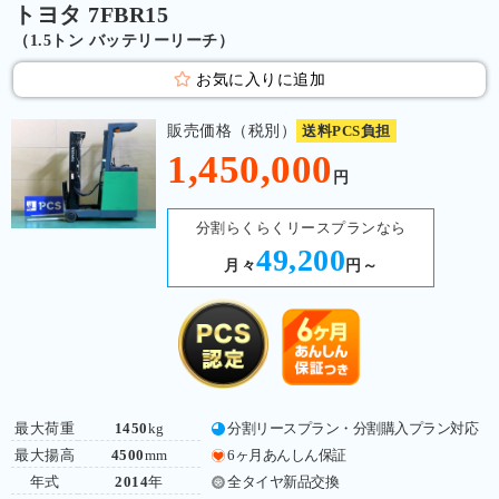
トヨタ 7FBR15
（1.5トン バッテリーリーチ）
お気に入りに追加
販売価格（税別）
送料PCS負担
1,450,000
円
分割らくらくリースプランなら
49,200
月々
円～
最大荷重
1450
kg
分割リースプラン・分割購入プラン対応
最大揚高
4500
mm
6ヶ月あんしん保証
年式
2014
年
全タイヤ新品交換