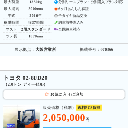
最大荷重
1350
kg
分割リースプラン・分割購入プラン対応
最大揚高
3000
mm
6ヶ月あんしん保証
年式
2016
年
全タイヤ新品交換
稼働時間
4337
時間
納車前整備込み
マスト
2段スタンダード
全国納車対応
ツメ長
1070
mm
展示拠点：
大阪営業所
掲載番号：
070366
トヨタ 02-8FD20
（2.0トン ディーゼル）
お気に入りに追加
販売価格（税別）
送料PCS負担
2,050,000
円