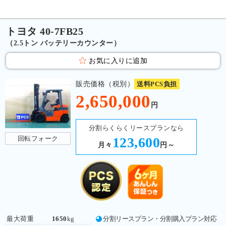
トヨタ 40-7FB25
（2.5トン バッテリーカウンター）
お気に入りに追加
販売価格（税別）
送料PCS負担
2,650,000
円
分割らくらくリースプランなら
回転フォーク
123,600
月々
円～
最大荷重
1650
kg
分割リースプラン・分割購入プラン対応