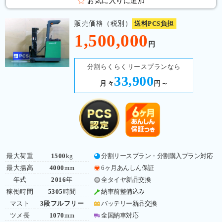
お気に入りに追加
販売価格（税別）
送料PCS負担
1,500,000
円
分割らくらくリースプランなら
33,900
月々
円～
最大荷重
1500
kg
分割リースプラン・分割購入プラン対応
最大揚高
4000
mm
6ヶ月あんしん保証
年式
2016
年
全タイヤ新品交換
稼働時間
5305
時間
納車前整備込み
マスト
3段フルフリー
バッテリー新品交換
ツメ長
1070
mm
全国納車対応