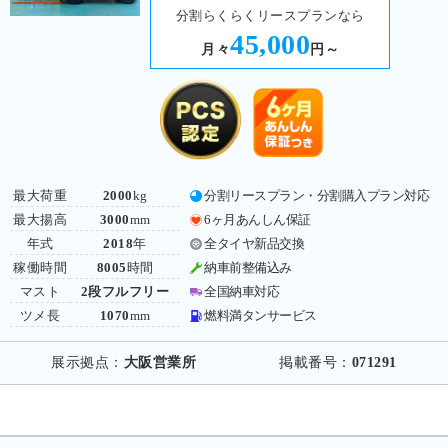
分割らくらくリースプランなら
45,000
月々
円～
最大荷重
2000
kg
分割リースプラン・分割購入プラン対応
最大揚高
3000
mm
6ヶ月あんしん保証
年式
2018
年
全タイヤ新品交換
稼働時間
8005
時間
納車前整備込み
マスト
2段フルフリー
全国納車対応
ツメ長
1070
mm
燃料満タンサービス
展示拠点：
大阪営業所
掲載番号：
071291