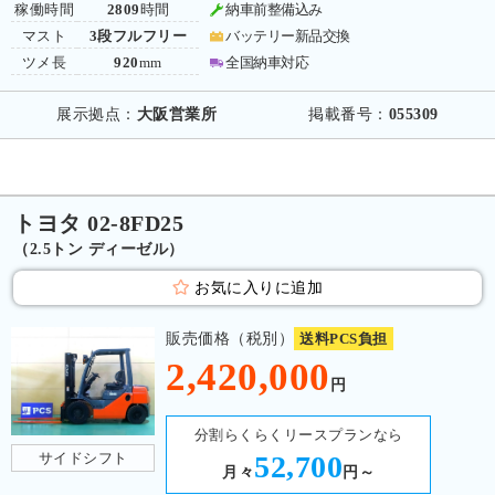
稼働時間
2809
時間
納車前整備込み
マスト
3段フルフリー
バッテリー新品交換
ツメ長
920
mm
全国納車対応
展示拠点：
大阪営業所
掲載番号：
055309
トヨタ 02-8FD25
（2.5トン ディーゼル）
お気に入りに追加
販売価格（税別）
送料PCS負担
2,420,000
円
分割らくらくリースプランなら
サイドシフト
52,700
月々
円～