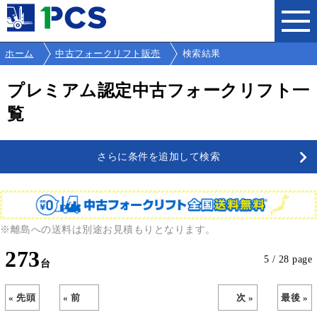
ホーム
中古フォークリフト販売
検索結果
プレミアム認定中古フォークリフト一
覧
さらに条件を追加して検索
※離島への送料は別途お見積もりとなります。
273
5 / 28 page
« 先頭
« 前
次 »
最後 »