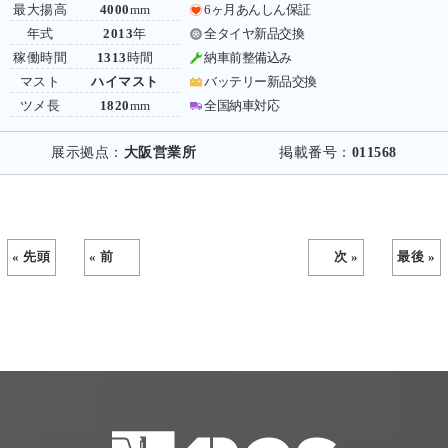
最大揚高
4000
mm
6ヶ月あんしん保証
年式
2013
年
全タイヤ新品交換
稼働時間
1313
時間
納車前整備込み
マスト
ハイマスト
バッテリー新品交換
ツメ長
1820
mm
全国納車対応
展示拠点：
大阪営業所
掲載番号：
011568
« 先頭
« 前
次 »
最後 »