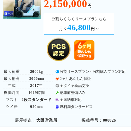
2,150,000
円
分割らくらくリースプランなら
46,800
月々
円～
最大荷重
2000
kg
分割リースプラン・分割購入プラン対応
最大揚高
3000
mm
6ヶ月あんしん保証
年式
2017
年
全タイヤ新品交換
稼働時間
1619
時間
納車前整備込み
マスト
2段スタンダード
全国納車対応
ツメ長
920
mm
燃料満タンサービス
展示拠点：
大阪営業所
掲載番号：
000826