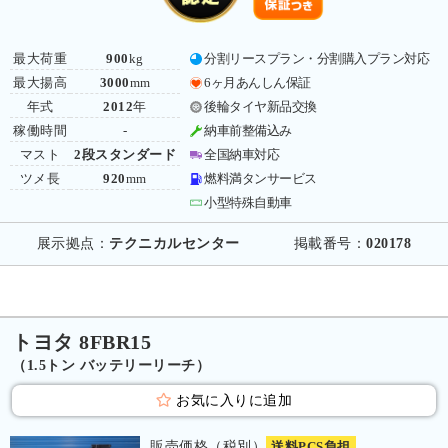
最大荷重
900
kg
分割リースプラン・分割購入プラン対応
最大揚高
3000
mm
6ヶ月あんしん保証
年式
2012
年
後輪タイヤ新品交換
稼働時間
-
納車前整備込み
マスト
2段スタンダード
全国納車対応
ツメ長
920
mm
燃料満タンサービス
小型特殊自動車
展示拠点：
テクニカルセンター
掲載番号：
020178
トヨタ 8FBR15
（1.5トン バッテリーリーチ）
お気に入りに追加
販売価格（税別）
送料PCS負担