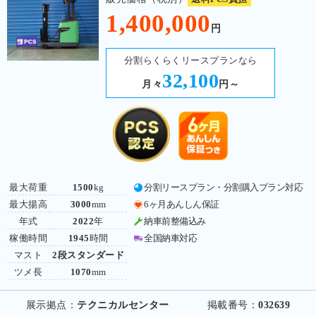
1,400,000
円
分割らくらくリースプランなら
32,100
月々
円～
最大荷重
1500
kg
分割リースプラン・分割購入プラン対応
最大揚高
3000
mm
6ヶ月あんしん保証
年式
2022
年
納車前整備込み
稼働時間
1945
時間
全国納車対応
マスト
2段スタンダード
ツメ長
1070
mm
展示拠点：
テクニカルセンター
掲載番号：
032639