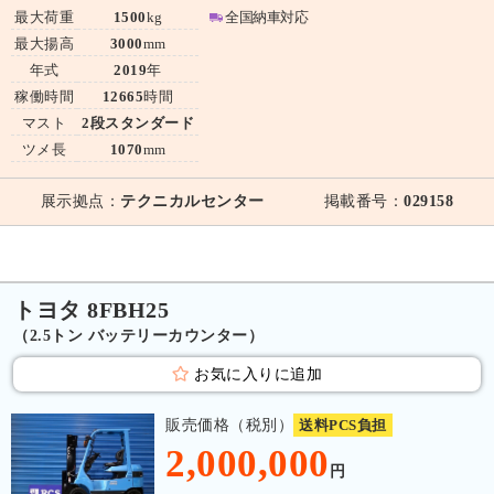
最大荷重
1500
kg
全国納車対応
最大揚高
3000
mm
年式
2019
年
稼働時間
12665
時間
マスト
2段スタンダード
ツメ長
1070
mm
展示拠点：
テクニカルセンター
掲載番号：
029158
トヨタ 8FBH25
（2.5トン バッテリーカウンター）
お気に入りに追加
販売価格（税別）
送料PCS負担
2,000,000
円