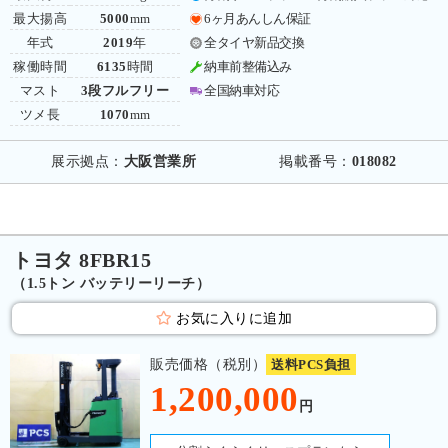
最大揚高
5000
mm
6ヶ月あんしん保証
年式
2019
年
全タイヤ新品交換
稼働時間
6135
時間
納車前整備込み
マスト
3段フルフリー
全国納車対応
ツメ長
1070
mm
展示拠点：
大阪営業所
掲載番号：
018082
トヨタ 8FBR15
（1.5トン バッテリーリーチ）
お気に入りに追加
販売価格（税別）
送料PCS負担
1,200,000
円