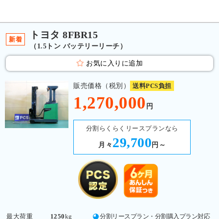
トヨタ 8FBR15
新着
（1.5トン バッテリーリーチ）
お気に入りに追加
販売価格（税別）
送料PCS負担
1,270,000
円
分割らくらくリースプランなら
29,700
月々
円～
最大荷重
1250
kg
分割リースプラン・分割購入プラン対応