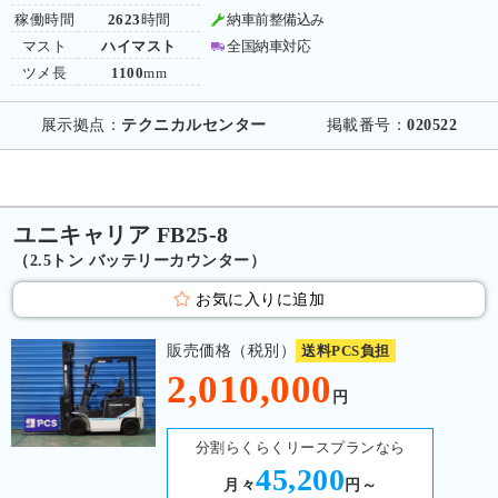
稼働時間
2623
時間
納車前整備込み
マスト
ハイマスト
全国納車対応
ツメ長
1100
mm
展示拠点：
テクニカルセンター
掲載番号：
020522
ユニキャリア FB25-8
（2.5トン バッテリーカウンター）
お気に入りに追加
販売価格（税別）
送料PCS負担
2,010,000
円
分割らくらくリースプランなら
45,200
月々
円～