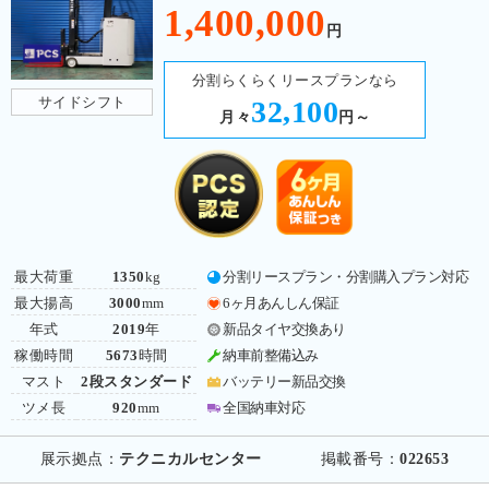
1,400,000
円
分割らくらくリースプランなら
サイドシフト
32,100
月々
円～
最大荷重
1350
kg
分割リースプラン・分割購入プラン対応
最大揚高
3000
mm
6ヶ月あんしん保証
年式
2019
年
新品タイヤ交換あり
稼働時間
5673
時間
納車前整備込み
マスト
2段スタンダード
バッテリー新品交換
ツメ長
920
mm
全国納車対応
展示拠点：
テクニカルセンター
掲載番号：
022653