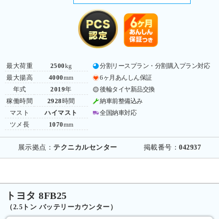
最大荷重
2500
kg
分割リースプラン・分割購入プラン対応
最大揚高
4000
mm
6ヶ月あんしん保証
年式
2019
年
後輪タイヤ新品交換
稼働時間
2928
時間
納車前整備込み
マスト
ハイマスト
全国納車対応
ツメ長
1070
mm
展示拠点：
テクニカルセンター
掲載番号：
042937
トヨタ 8FB25
（2.5トン バッテリーカウンター）