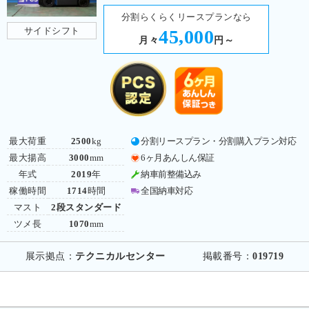
分割らくらくリースプランなら
サイドシフト
45,000
月々
円～
最大荷重
2500
kg
分割リースプラン・分割購入プラン対応
最大揚高
3000
mm
6ヶ月あんしん保証
年式
2019
年
納車前整備込み
稼働時間
1714
時間
全国納車対応
マスト
2段スタンダード
ツメ長
1070
mm
展示拠点：
テクニカルセンター
掲載番号：
019719