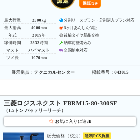
最大荷重
2500
kg
分割リースプラン・分割購入プラン対応
最大揚高
4000
mm
6ヶ月あんしん保証
年式
2019
年
後輪タイヤ新品交換
稼働時間
2832
時間
納車前整備込み
マスト
ハイマスト
全国納車対応
ツメ長
1070
mm
展示拠点：
テクニカルセンター
掲載番号：
043015
三菱ロジスネクスト FBRM15-80-300SF
（1.5トン バッテリーリーチ）
お気に入りに追加
販売価格（税別）
送料PCS負担