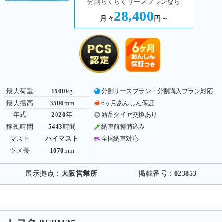
分割らくらくリースプランなら
28,400
月々
円～
最大荷重
1500
kg
分割リースプラン・分割購入プラン対応
最大揚高
3500
mm
6ヶ月あんしん保証
年式
2020
年
新品タイヤ交換あり
稼働時間
5443
時間
納車前整備込み
マスト
ハイマスト
全国納車対応
ツメ長
1070
mm
展示拠点：
大阪営業所
掲載番号：
023853