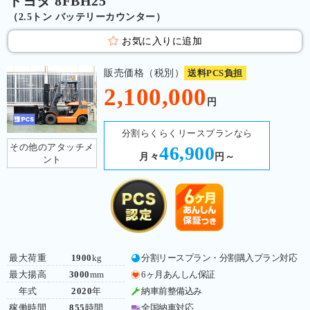
トヨタ 8FBH25
（2.5トン バッテリーカウンター）
お気に入りに追加
販売価格（税別）
送料PCS負担
2,100,000
円
分割らくらくリースプランなら
その他のアタッチメ
46,900
月々
円～
ント
最大荷重
1900
kg
分割リースプラン・分割購入プラン対応
最大揚高
3000
mm
6ヶ月あんしん保証
年式
2020
年
納車前整備込み
稼働時間
855
時間
全国納車対応