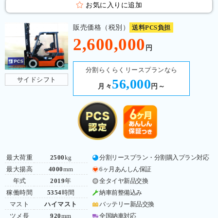
お気に入りに追加
販売価格（税別）
送料PCS負担
2,600,000
円
分割らくらくリースプランなら
サイドシフト
56,000
月々
円～
最大荷重
2500
kg
分割リースプラン・分割購入プラン対応
最大揚高
4000
mm
6ヶ月あんしん保証
年式
2019
年
全タイヤ新品交換
稼働時間
5354
時間
納車前整備込み
マスト
ハイマスト
バッテリー新品交換
ツメ長
920
mm
全国納車対応