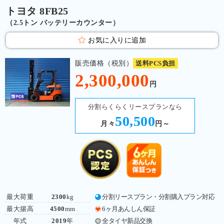
トヨタ 8FB25
（2.5トン バッテリーカウンター）
お気に入りに追加
販売価格（税別）
送料PCS負担
2,300,000
円
分割らくらくリースプランなら
50,500
月々
円～
最大荷重
2300
kg
分割リースプラン・分割購入プラン対応
最大揚高
4500
mm
6ヶ月あんしん保証
年式
2019
年
全タイヤ新品交換